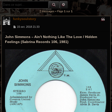
r
RECHERCHE GROOVY
RECHERCHE AVANCÉE
c
2 messages • Page
1
sur
1
h
funkysoulstory
e
M
15 oct. 2018 21:33
e
s
g
John Simmons ‎– Ain't Nothing Like The Love / Hidden
s
a
r
Feelings (Sabrina Records 106, 1981)
g
e
o
o
v
y