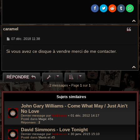
H
a
caramel
u
t
M
07 déc. 2018 11:38
e
s
Si vous avez ce disque à vendre merci de me contacter.
s
a
g
e
H
a
u
RÉPONDRE
t
2 messages • Page
1
sur
1
Sujets similaires
John Gary Williams - Come What May / Just Ain't
No Love
Dernier message par
funkiness
«
01 déc. 2012 14:17
Posté dans
Magic 45s
Réponses :
2
David Simmons ‎- Love Tonight
Dernier message par
funkiness
«
30 janv. 2015 15:10
Posté dans
Maxis et 45