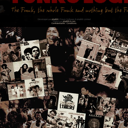
Développé par
phpBB
® Forum Software © phpBB Limited
Traduit par
phpBB-fr.com
Confidentialité
|
Conditions