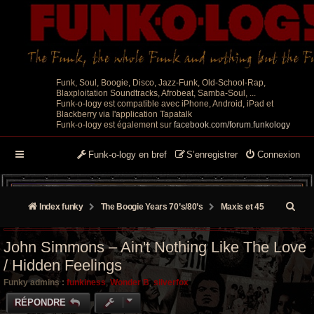
Funk, Soul, Boogie, Disco, Jazz-Funk, Old-School-Rap,
Blaxploitation Soundtracks, Afrobeat, Samba-Soul, ...
Funk-o-logy est compatible avec iPhone, Android, iPad et
Blackberry via l'application Tapatalk
Funk-o-logy est également sur
facebook.com/forum.funkology
Funk-o-logy en bref
S’enregistrer
Connexion
R
Index funky
The Boogie Years 70’s/80’s
Maxis et 45
e
John Simmons ‎– Ain't Nothing Like The Love
c
/ Hidden Feelings
h
Funky admins :
funkiness
,
Wonder B
,
silverfox
e
RÉPONDRE