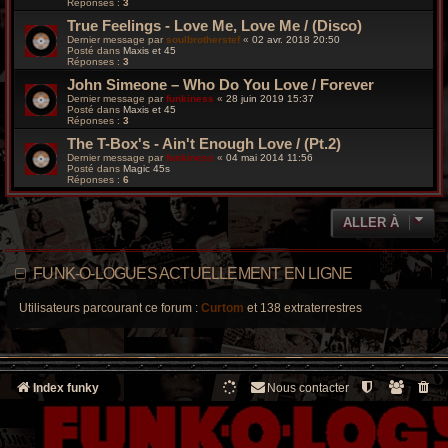
Réponses :
3
True Feelings - Love Me, Love Me / (Disco)
Dernier message par
soulbrotherstef
«
02 avr. 2018 20:50
Posté dans
Maxis et 45
Réponses :
3
John Simeone – Who Do You Love / Forever
Dernier message par
funkiness
«
28 juin 2019 15:37
Posté dans
Maxis et 45
Réponses :
3
The T-Box's - Ain't Enough Love / (Pt.2)
Dernier message par
funkiness
«
04 mai 2014 11:56
Posté dans
Magic 45s
Réponses :
6
ALLER À
FUNK-O-LOGUES ACTUELLEMENT EN LIGNE
Utilisateurs parcourant ce forum :
Curtom
et 138 extraterrestres
Index funky
Nous contacter