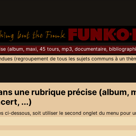
e (album, maxi, 45 tours, mp3, documentaire, bibliographie,
ndues (regroupement de tous les sujets communs à un thème
ns une rubrique précise (album, m
ert, ...)
s ci-dessous, soit utiliser le second onglet du menu pour u