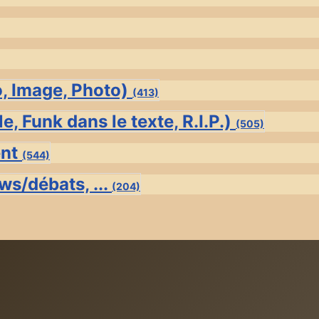
o, Image, Photo)
(413)
e, Funk dans le texte, R.I.P.)
(505)
ent
(544)
ws/débats, ...
(204)