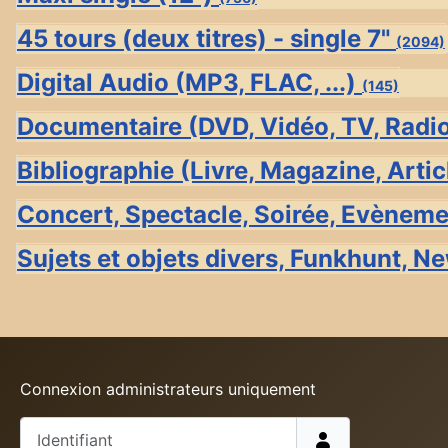
45 tours (deux titres) - single 7"
(2094)
Digital Audio (MP3, FLAC, ...)
(145)
Documentaire (DVD, Vidéo, TV, Radi
Bibliographie (Livre, Magazine, Articl
Concert, Spectacle, Soirée, Evènem
Sujets et objets divers, Funkhunt, Ne
Connexion administrateurs uniquement
Identifiant