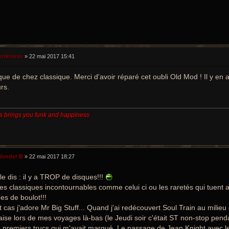
unkiness
»
22 mai 2017 15:41
que de chez classique. Merci d'avoir réparé cet oubli Old Mod ! Il y en 
urs.
s brings you funk and happiness
onder B
»
22 mai 2017 18:27
 le dis : il y a TROP de disques!!!
les classiques incontournables comme celui ci ou les raretés qui tuent a
es de boulot!!!
t cas j'adore Mr Big Stuff... Quand j'ai redécouvert Soul Train au milieu
ise lors de mes voyages là-bas (le Jeudi soir c'était ST non-stop penda
 premiers trucs qui m'avait marqué. Le passage de Jean Knight avec le