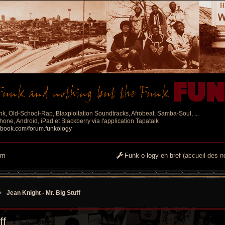
nk, Old-School-Rap, Blaxploitation Soundtracks, Afrobeat, Samba-Soul, ...
one, Android, iPad et Blackberry via l'application Tapatalk
ebook.com/forum.funkology
um
Funk-o-logy en bref
(accueil des no
Jean Knight ‎- Mr. Big Stuff
ff