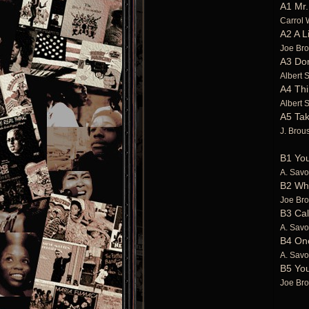
A1 Mr.
Carrol 
A2 A L
Joe Bro
A3 Don
Albert 
A4 Thi
Albert 
A5 Ta
J. Brou
B1 You
A. Savo
B2 Wh
Joe Bro
B3 Cal
A. Savo
B4 One
A. Savo
B5 You
Joe Bro