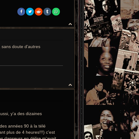
H
a
u
t
a sans doute d'autres
H
a
u
t
ussi, y'a des dizaines
 des années 90 à la télé
nt plus de 4 heures!!!) c'est
s danseurs en délire m'avait