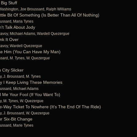
 Big Stuff
Washington, Joe Broussard, Ralph Williams
ittle Bit Of Something (Is Better Than All Of Nothing)
ussard, Maria Tynes
't Talk About Jody
Savoy, Michael Adams, Wardell Quezergue
nk It Over
Savoy, Wardell Quezergue
ke Him (You Can Have My Man)
ssard, M. Tynes, W. Quezergue
 City Slicker
y, J. Broussard, M. Tynes
y I Keep Living These Memories
ussard, Michael Adams
l Me Your Fool (If You Want To)
y, M. Tynes, W. Quezergue
-Way Ticket To Nowhere (It's The End Of The Ride)
y, J. Broussard, W. Quezergue
r Six-Bit Change
ussard, Marie Tynes