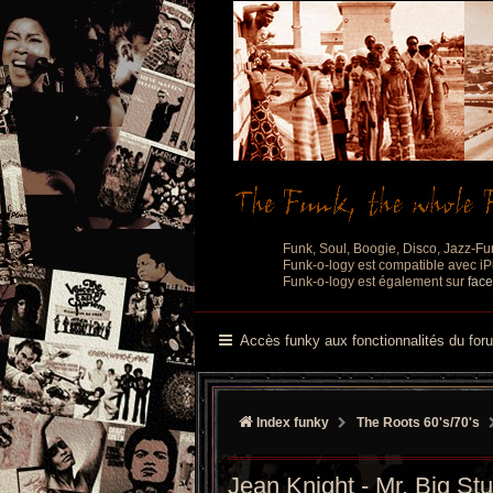
Funk, Soul, Boogie, Disco, Jazz-Fu
Funk-o-logy est compatible avec iPh
Funk-o-logy est également sur
fac
Accès funky aux fonctionnalités du for
Index funky
The Roots 60's/70's
Jean Knight ‎- Mr. Big Stu