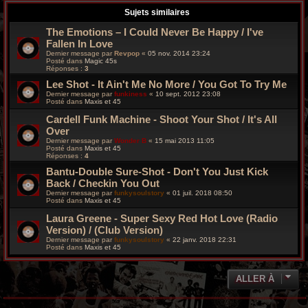
Sujets similaires
The Emotions – I Could Never Be Happy / I've
Fallen In Love
Dernier message par
Revpop
«
05 nov. 2014 23:24
Posté dans
Magic 45s
Réponses :
3
Lee Shot - It Ain't Me No More / You Got To Try Me
Dernier message par
funkiness
«
10 sept. 2012 23:08
Posté dans
Maxis et 45
Cardell Funk Machine - Shoot Your Shot / It's All
Over
Dernier message par
Wonder B
«
15 mai 2013 11:05
Posté dans
Maxis et 45
Réponses :
4
Bantu-Double Sure-Shot ‎- Don't You Just Kick
Back / Checkin You Out
Dernier message par
funkysoulstory
«
01 juil. 2018 08:50
Posté dans
Maxis et 45
Laura Greene ‎- Super Sexy Red Hot Love (Radio
Version) / (Club Version)
Dernier message par
funkysoulstory
«
22 janv. 2018 22:31
Posté dans
Maxis et 45
ALLER À