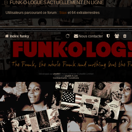
FUNK-O-LOGUES ACTUELLEMENT EN LIGNE
Utilisateurs parcourant ce forum :
Stax
et 64 extraterrestres
Index funky
Nous contacter
Développé par
phpBB
® Forum Software © phpBB Limited
Traduit par
phpBB-fr.com
Confidentialité
|
Conditions