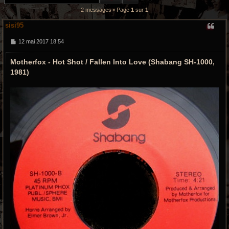
r
2 messages • Page
1
sur
1
c
sisi95
h
M
12 mai 2017 18:54
e
e
s
Motherfox ‎- Hot Shot / Fallen Into Love (Shabang ‎SH-1000,
s
a
g
1981)
g
e
r
o
o
v
y