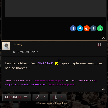
H
a
bluesy
u
t
M
12 mai 2017 21:57
e
s
s
Des deux titres, c'est
"Hot Shot"
qui a capté mes sens, très
a
g
bon ce morceau.
e
"Music Makes You Move"
:
Funkhouse Express
(1974)
so...
"HIT THAT ONE!"
:
JB
"They Call Us Wild But We Got Soul"
:
Wild Magnolias
(1975)
H
a
u
RÉPONDRE
t
2 messages • Page
1
sur
1