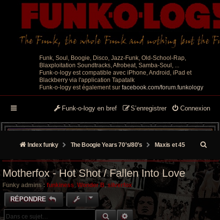
Funk, Soul, Boogie, Disco, Jazz-Funk, Old-School-Rap,
Blaxploitation Soundtracks, Afrobeat, Samba-Soul, ...
Funk-o-logy est compatible avec iPhone, Android, iPad et
Blackberry via l'application Tapatalk
Funk-o-logy est également sur
facebook.com/forum.funkology
Funk-o-logy en bref
S’enregistrer
Connexion
R
Index funky
The Boogie Years 70’s/80’s
Maxis et 45
e
Motherfox ‎- Hot Shot / Fallen Into Love
c
Funky admins :
funkiness
,
Wonder B
,
silverfox
h
RÉPONDRE
e
RECHERCHE GROOVY
RECHERCHE AVANCÉE