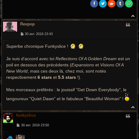
H
a
Revpop
u
t
M
30 avr. 2016 23:43
e
s
Superbe chronique Funkyslice !
s
a
g
e
Je suis d'accord avec toi
Reflections Of A Golden Dream
est un
poil en dessous des précédents (
Expansions
et
Visions Of A
New World
, mais ces deux là, chez moi, sont notés
respectivement
6 stars
et
5.5 stars
!).
Mes morceaux préférés : le jouissif "Get Down Everybody", le
langoureux "Quiet Dawn" et le fabuleux "Beautiful Woman" !
H
a
funkyslice
u
t
M
30 avr. 2016 23:50
e
s
s