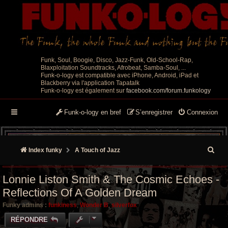
Funk, Soul, Boogie, Disco, Jazz-Funk, Old-School-Rap,
Blaxploitation Soundtracks, Afrobeat, Samba-Soul, ...
Funk-o-logy est compatible avec iPhone, Android, iPad et
Blackberry via l'application Tapatalk
Funk-o-logy est également sur
facebook.com/forum.funkology
Funk-o-logy en bref
S’enregistrer
Connexion
R
Index funky
A Touch of Jazz
e
Lonnie Liston Smith & The Cosmic Echoes -
c
Reflections Of A Golden Dream
h
Funky admins :
funkiness
,
Wonder B
,
silverfox
e
RÉPONDRE