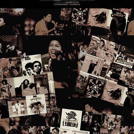
Développé par
phpBB
® Forum Software © phpBB Limited
Traduit par
phpBB-fr.com
Confidentialité
|
Conditions