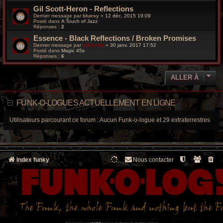
Gil Scott-Heron - Reflections
Dernier message par
bluesy
«
12 déc. 2015 19:09
Posté dans
A Touch of Jazz
Réponses :
2
Essence - Black Reflections / Broken Promises
Dernier message par
silverfox
«
30 janv. 2017 17:52
Posté dans
Magic 45s
Réponses :
6
ALLER À
FUNK-O-LOGUES ACTUELLEMENT EN LIGNE
Utilisateurs parcourant ce forum : Aucun Funk-o-logue et 29 extraterrestres
Index funky
Nous contacter