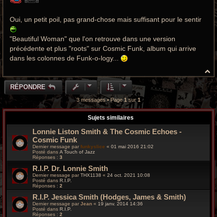
a
g
e
Oui, un petit poil, pas grand-chose mais suffisant pour le sentir
"Beautiful Woman" que l'on retrouve dans une version
précédente et plus "roots" sur Cosmic Funk, album qui arrive
dans les colonnes de Funk-o-logy...
H
a
u
RÉPONDRE
t
3 messages • Page
1
sur
1
Sujets similaires
Lonnie Liston Smith & The Cosmic Echoes -
Cosmic Funk
Dernier message par
funkyslice
«
01 mai 2016 21:02
Posté dans
A Touch of Jazz
Réponses :
3
R.I.P. Dr. Lonnie Smith
Dernier message par
THX1138
«
24 oct. 2021 10:08
Posté dans
R.I.P.
Réponses :
2
R.I.P. Jessica Smith (Hodges, James & Smith)
Dernier message par
Jean
«
19 janv. 2014 14:36
Posté dans
R.I.P.
Réponses :
2