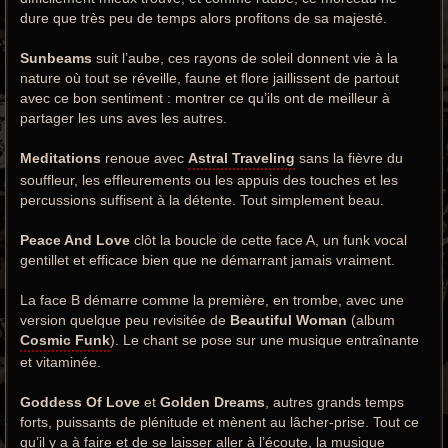
dure que très peu de temps alors profitons de sa majesté.
Sunbeams
suit l’aube, ces rayons de soleil donnent vie à la
nature où tout se réveille, faune et flore jaillissent de partout
avec ce bon sentiment : montrer ce qu’ils ont de meilleur à
partager les uns aves les autres.
Meditations
renoue avec
Astral Traveling
sans la fièvre du
souffleur, les effleurements ou les appuis des touches et les
percussions suffisent à la détente. Tout simplement beau.
Peace And Love
clôt la boucle de cette face A, un funk vocal
gentillet et efficace bien que ne démarrant jamais vraiment.
La face B démarre comme la première, en trombe, avec une
version quelque peu revisitée de
Beautiful Woman
(album
Cosmic Funk
). Le chant se pose sur une musique entraînante
et vitaminée.
Goddess Of Love
et
Golden Dreams
, autres grands temps
forts, puissants de plénitude et mènent au lâcher-prise. Tout ce
qu’il y a à faire et de se laisser aller à l’écoute, la musique