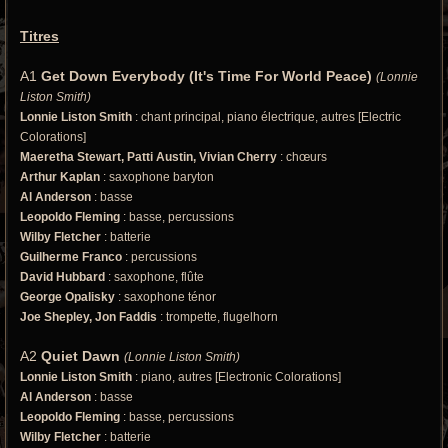
Titres
A1
Get Down Everybody (It's Time For World Peace)
(Lonnie
Liston Smith)
Lonnie Liston Smith
: chant principal, piano électrique, autres [Electric
Colorations]
Maeretha Stewart, Patti Austin, Vivian Cherry
: chœurs
Arthur Kaplan
: saxophone baryton
Al Anderson
: basse
Leopoldo Fleming
: basse, percussions
Wilby Fletcher
: batterie
Guilherme Franco
: percussions
David Hubbard
: saxophone, flûte
George Opalisky
: saxophone ténor
Joe Shepley, Jon Faddis
: trompette, flugelhorn
A2
Quiet Dawn
(Lonnie Liston Smith)
Lonnie Liston Smith
: piano, autres [Electronic Colorations]
Al Anderson
: basse
Leopoldo Fleming
: basse, percussions
Wilby Fletcher
: batterie