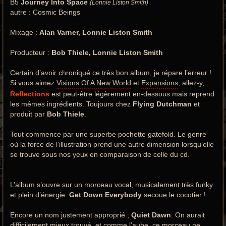
B5
Journey Into Space
(Lonnie Liston Smith)
autre : Cosmic Beings
Mixage :
Alan Varner, Lonnie Liston Smith
Producteur :
Bob Thiele, Lonnie Liston Smith
Certain d’avoir chroniqué ce très bon album, je répare l’erreur !
Si vous aimez
Visions Of A New World
et
Expansions
, allez-y,
Reflections
est peut-être légèrement en-dessous mais reprend
les mêmes ingrédients. Toujours chez
Flying Dutchman
et
produit par
Bob Thiele
.
Tout commence par une superbe pochette gatefold. Le genre
où la force de l’illustration prend une autre dimension lorsqu’elle
se trouve sous nos yeux en comparaison de celle du cd.
L’album s’ouvre sur un morceau vocal, musicalement très funky
et plein d’énergie.
Get Down Everybody
secoue le cocotier !
Encore un nom justement approprié ;
Quiet Dawn
. On aurait
difficilement mieux trouvé, et comme l’aube, ce morceau ne