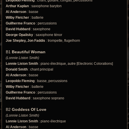
Leopoldo Fleming
: chant, guitare, congas, percussions
Arthur Kaplan
: saxophone baryton
Al Anderson
: basse
Wilby Fletcher
: batterie
Guilherme Franco
: percussions
David Hubbard
: saxophone
George Opalisky
: saxophone ténor
Joe Shepley, Jon Faddis
: trompette, flugelhorn
B1
Beautiful Woman
(Lonnie Liston Smith)
Lonnie Liston Smith
: piano électrique, autre [Electronic Colorations]
Donald Smith
: chant principal
Al Anderson
: basse
Leopoldo Fleming
: basse, percussions
Wilby Fletcher
: batterie
Guilherme Franco
: percussions
David Hubbard
: saxophone soprano
B2
Goddess Of Love
(Lonnie Liston Smith)
Lonnie Liston Smith
: piano électrique
Al Anderson
: basse