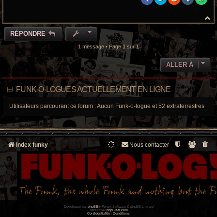
H
a
u
RÉPONDRE
t
1 message • Page
1
sur
1
ALLER À
FUNK-O-LOGUES ACTUELLEMENT EN LIGNE
Utilisateurs parcourant ce forum : Aucun Funk-o-logue et 52 extraterrestres
Index funky
Nous contacter
Développé par
phpBB
® Forum Software © phpBB Limited
Traduit par
phpBB-fr.com
Confidentialité
|
Conditions