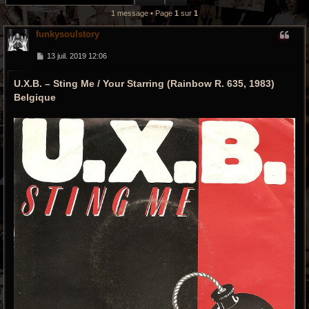
r
1 message • Page
1
sur
1
c
funkysoulstory
h
M
13 juil. 2019 12:06
e
e
s
U.X.B. ‎– Sting Me / Your Starring (Rainbow ‎R. 635, 1983)
s
a
g
Belgique
g
e
r
o
o
v
y