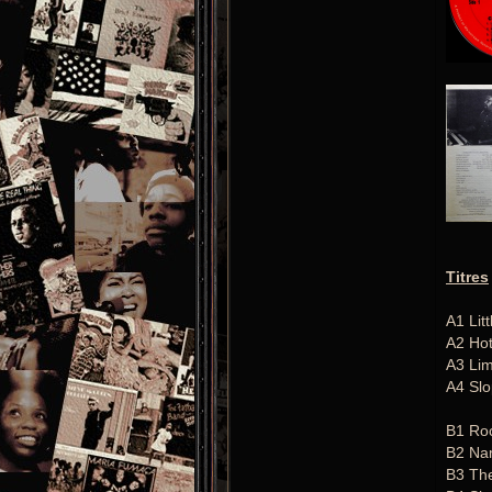
Titres
A1 Lit
A2 Hot
A3 Lim
A4 Slo
B1 Roc
B2 Na
B3 The