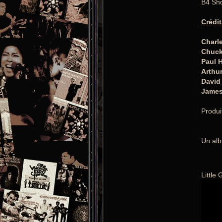
B4 Sho
Crédit
Charl
Chuck
Paul 
Arthu
David
James
Produi
Un alb
Little