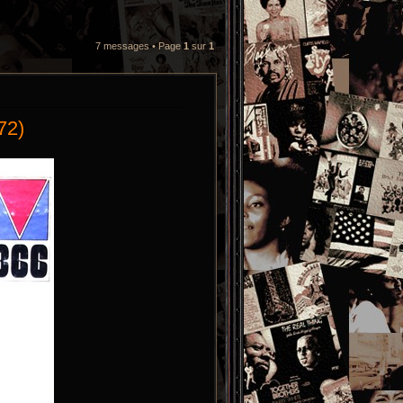
7 messages • Page
1
sur
1
72)