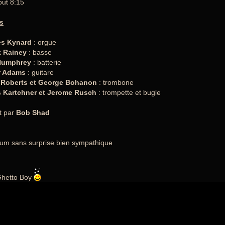
ut 8:15
s
es Kynard
: orgue
 Rainey
: basse
Humphrey
: batterie
r Adams
: guitare
 Roberts et George Bohanon
: trombone
 Kartchner et Jerome Rusch
: trompette et bugle
t par
Bob Shad
um sans surprise bien sympathique
 Ghetto Boy