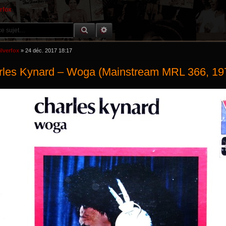
erfox
RECHERCHE GROOVY
RECHERCHE AVANCÉE
ilverfox
»
24 déc. 2017 18:17
rles Kynard – Woga (Mainstream MRL 366, 19