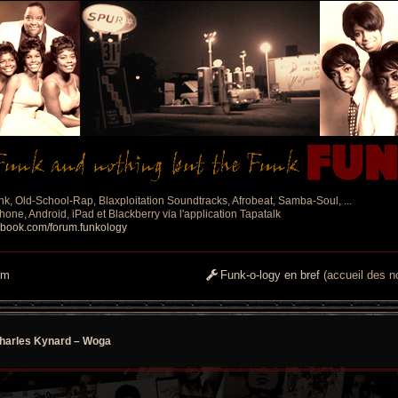
nk, Old-School-Rap, Blaxploitation Soundtracks, Afrobeat, Samba-Soul, ...
one, Android, iPad et Blackberry via l'application Tapatalk
ebook.com/forum.funkology
um
Funk-o-logy en bref
(accueil des no
harles Kynard – Woga