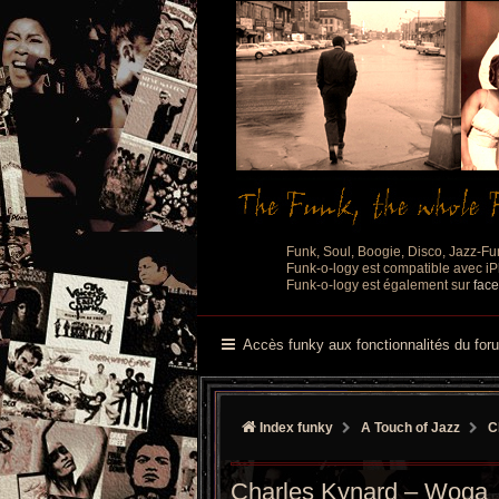
Funk, Soul, Boogie, Disco, Jazz-Fu
Funk-o-logy est compatible avec iPh
Funk-o-logy est également sur
fac
Accès funky aux fonctionnalités du for
Index funky
A Touch of Jazz
C
Charles Kynard – Woga