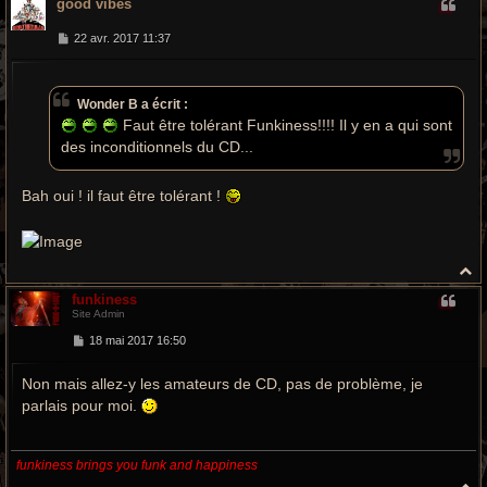
good vibes
u
t
M
22 avr. 2017 11:37
e
s
s
a
Wonder B a écrit :
g
e
Faut être tolérant Funkiness!!!! Il y en a qui sont
des inconditionnels du CD...
Bah oui ! il faut être tolérant !
H
a
funkiness
u
Site Admin
t
M
18 mai 2017 16:50
e
s
Non mais allez-y les amateurs de CD, pas de problème, je
s
a
parlais pour moi.
g
e
funkiness brings you funk and happiness
H