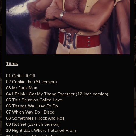
Titres
01 Gettin' It Off
02 Cookie Jar (Alt version)
03 Mr Junk Man
04 I Think I Got My Thang Together (12-inch version)
05 This Situation Called Love
06 Thangs We Used To Do
07 Which Way Do I Disco
08 Sometimes I Rock And Roll
09 Not Yet (12-inch version)
10 Right Back Where I Started From