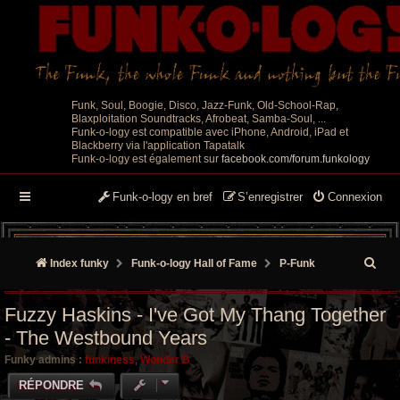
Funk, Soul, Boogie, Disco, Jazz-Funk, Old-School-Rap,
Blaxploitation Soundtracks, Afrobeat, Samba-Soul, ...
Funk-o-logy est compatible avec iPhone, Android, iPad et
Blackberry via l'application Tapatalk
Funk-o-logy est également sur
facebook.com/forum.funkology
Funk-o-logy en bref
S’enregistrer
Connexion
R
Index funky
Funk-o-logy Hall of Fame
P-Funk
e
Fuzzy Haskins - I've Got My Thang Together
c
- The Westbound Years
h
Funky admins :
funkiness
,
Wonder B
e
RÉPONDRE