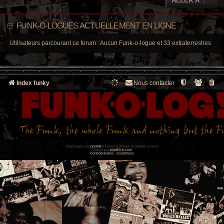
ALLER À
FUNK-O-LOGUES ACTUELLEMENT EN LIGNE
Utilisateurs parcourant ce forum : Aucun Funk-o-logue et 33 extraterrestres
Index funky
Nous contacter
Développé par
phpBB
® Forum Software © phpBB Limited
Traduit par
phpBB-fr.com
Confidentialité
|
Conditions