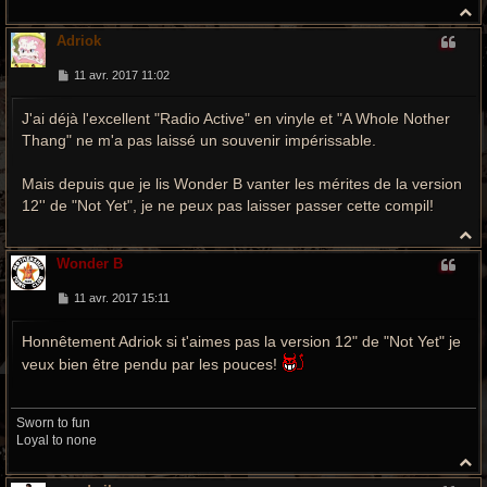
H
a
Adriok
u
t
M
11 avr. 2017 11:02
e
s
J'ai déjà l'excellent "Radio Active" en vinyle et "A Whole Nother
s
a
Thang" ne m'a pas laissé un souvenir impérissable.
g
e
Mais depuis que je lis Wonder B vanter les mérites de la version
12'' de "Not Yet", je ne peux pas laisser passer cette compil!
H
a
Wonder B
u
t
M
11 avr. 2017 15:11
e
s
Honnêtement Adriok si t'aimes pas la version 12" de "Not Yet" je
s
a
veux bien être pendu par les pouces!
g
e
Sworn to fun
Loyal to none
H
a