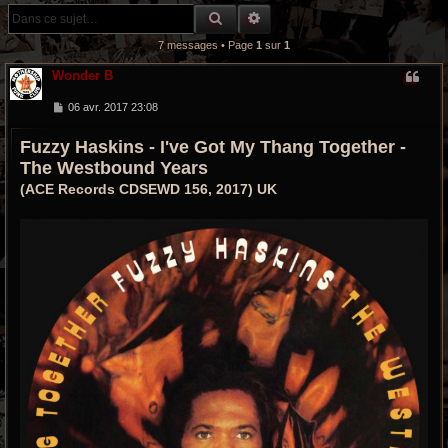
r
RECHERCHE GROOVY
RECHERCHE AVANCÉE
c
7 messages • Page
1
sur
1
h
Wonder B
e
M
06 avr. 2017 23:08
e
s
g
Fuzzy Haskins - I've Got My Thang Together -
s
a
The Westbound Years
r
g
e
(ACE Records CDSEWD 156, 2017) UK
o
o
v
y