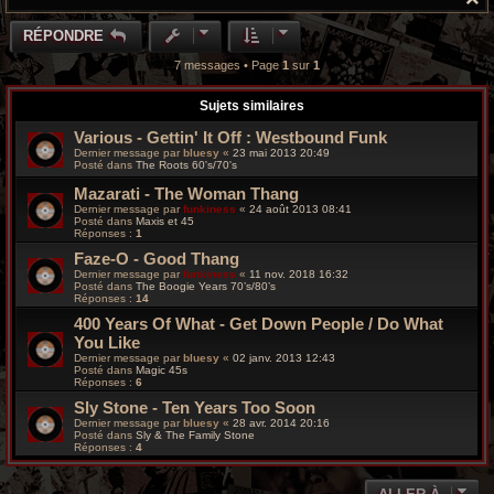
a
u
RÉPONDRE
t
7 messages • Page
1
sur
1
Sujets similaires
Various ‎- Gettin' It Off : Westbound Funk
Dernier message par
bluesy
«
23 mai 2013 20:49
Posté dans
The Roots 60's/70's
Mazarati - The Woman Thang
Dernier message par
funkiness
«
24 août 2013 08:41
Posté dans
Maxis et 45
Réponses :
1
Faze-O - Good Thang
Dernier message par
funkiness
«
11 nov. 2018 16:32
Posté dans
The Boogie Years 70’s/80’s
Réponses :
14
400 Years Of What - Get Down People / Do What
You Like
Dernier message par
bluesy
«
02 janv. 2013 12:43
Posté dans
Magic 45s
Réponses :
6
Sly Stone - Ten Years Too Soon
Dernier message par
bluesy
«
28 avr. 2014 20:16
Posté dans
Sly & The Family Stone
Réponses :
4