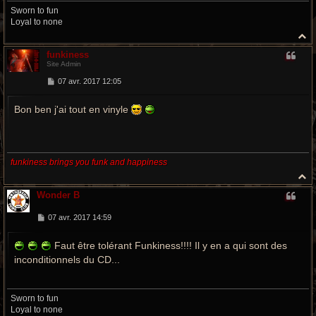
Sworn to fun
Loyal to none
H
a
funkiness
u
Site Admin
t
M
07 avr. 2017 12:05
e
s
Bon ben j'ai tout en vinyle
s
a
g
e
funkiness brings you funk and happiness
H
a
Wonder B
u
t
M
07 avr. 2017 14:59
e
s
s
Faut être tolérant Funkiness!!!! Il y en a qui sont des
a
inconditionnels du CD...
g
e
Sworn to fun
Loyal to none