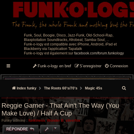
Funk, Soul, Boogie, Disco, Jazz-Funk, Old-School-Rap,
Blaxploitation Soundtracks, Afrobeat, Samba-Soul, ...
Funk-o-logy est compatible avec iPhone, Android, iPad et
Blackberry via l'application Tapatalk
Funk-o-logy est également sur
facebook.com/forum.funkology
Funk-o-logy en bref
S’enregistrer
Connexion
R
Index funky
The Roots 60's/70's
Magic 45s
e
Reggie Garner ‎- That Ain't The Way (You
c
Make Love) / Half A Cup
h
Funky admins :
funkiness
,
Wonder B
,
silverfox
e
RÉPONDRE