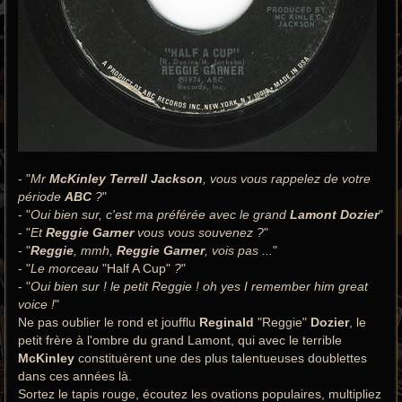
- "
Mr
McKinley Terrell Jackson
, vous vous rappelez de votre
période
ABC
?
"
- "
Oui bien sur, c'est ma préférée avec le grand
Lamont Dozier
"
- "
Et
Reggie Garner
vous vous souvenez ?
"
- "
Reggie
, mmh,
Reggie Garner
, vois pas ...
"
- "
Le morceau
"Half A Cup"
?
"
- "
Oui bien sur ! le petit Reggie ! oh yes I remember him great
voice !
"
Ne pas oublier le rond et joufflu
Reginald
"Reggie"
Dozier
, le
petit frère à l'ombre du grand Lamont, qui avec le terrible
McKinley
constituèrent une des plus talentueuses doublettes
dans ces années là.
Sortez le tapis rouge, écoutez les ovations populaires, multipliez