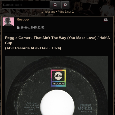
r
RECHERCHE GROOVY
RECHERCHE AVANCÉE
c
1 message • Page
1
sur
1
h
Revpop
e
M
18 déc. 2015 22:51
e
s
g
Reggie Garner - That Ain't The Way (You Make Love) / Half A
s
a
r
Cup
g
e
(ABC Records ‎ABC-11426, 1974)
o
o
v
y