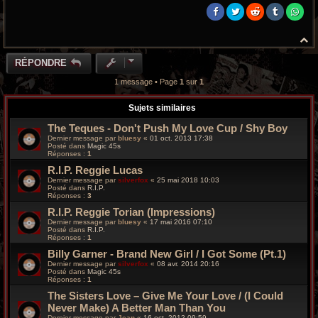
H
a
u
RÉPONDRE
t
1 message • Page
1
sur
1
Sujets similaires
The Teques - Don't Push My Love Cup / Shy Boy
Dernier message par
bluesy
«
01 oct. 2013 17:38
Posté dans
Magic 45s
Réponses :
1
R.I.P. Reggie Lucas
Dernier message par
silverfox
«
25 mai 2018 10:03
Posté dans
R.I.P.
Réponses :
3
R.I.P. Reggie Torian (Impressions)
Dernier message par
bluesy
«
17 mai 2016 07:10
Posté dans
R.I.P.
Réponses :
1
Billy Garner - Brand New Girl / I Got Some (Pt.1)
Dernier message par
silverfox
«
08 avr. 2014 20:16
Posté dans
Magic 45s
Réponses :
1
The Sisters Love – Give Me Your Love / (I Could
Never Make) A Better Man Than You
Dernier message par
Jean
«
16 oct. 2012 09:59