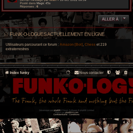
Posté dans
Magic 45s
Réponses :
6
ALLER À
FUNK-O-LOGUES ACTUELLEMENT EN LIGNE
Utilisateurs parcourant ce forum :
Amazon [Bot]
,
Chess
et 219
extraterrestres
Index funky
Nous contacter
Développé par
phpBB
® Forum Software © phpBB Limited
Traduit par
phpBB-fr.com
Confidentialité
|
Conditions