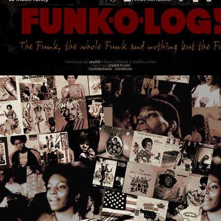
Développé par
phpBB
® Forum Software © phpBB Limited
Traduit par
phpBB-fr.com
Confidentialité
|
Conditions