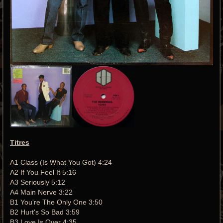
Titres
A1 Class (Is What You Got) 4:24
A2 If You Feel It 5:16
A3 Seriously 5:12
A4 Main Nerve 3:22
B1 You're The Only One 3:50
B2 Hurt's So Bad 3:59
B3 Love Is Over 4:35