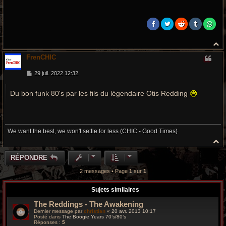
H
a
FrenCHIC
u
t
M
29 juil. 2022 12:32
e
s
Du bon funk 80's par les fils du légendaire Otis Redding
s
a
g
e
We want the best, we won't settle for less (CHIC - Good Times)
H
a
u
RÉPONDRE
t
2 messages • Page
1
sur
1
Sujets similaires
The Reddings - The Awakening
Dernier message par
christian
«
20 avr. 2013 10:17
Posté dans
The Boogie Years 70’s/80’s
Réponses :
5