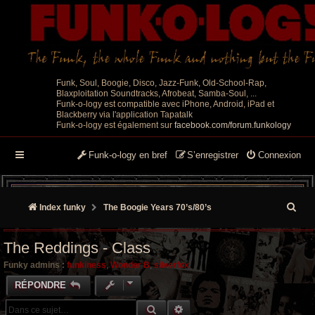
Funk, Soul, Boogie, Disco, Jazz-Funk, Old-School-Rap,
Blaxploitation Soundtracks, Afrobeat, Samba-Soul, ...
Funk-o-logy est compatible avec iPhone, Android, iPad et
Blackberry via l'application Tapatalk
Funk-o-logy est également sur
facebook.com/forum.funkology
Funk-o-logy en bref
S’enregistrer
Connexion
R
Index funky
The Boogie Years 70’s/80’s
e
The Reddings - Class
c
Funky admins :
funkiness
,
Wonder B
,
silverfox
h
RÉPONDRE
e
RECHERCHE GROOVY
RECHERCHE AVANCÉE