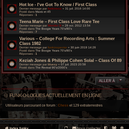
Hot Ice - I've Got To Know / First Class
Dernier message par
funkiness
«
31 juil. 2016 14:00
Posté dans
Maxis et 45
Réponses :
1
Teena Marie – First Class Love Rare Tee
Dernier message par
Wonder B
«
28 oct. 2012 13:54
Posté dans
The Boogie Years 70’s/80’s
Réponses :
7
Various ‎– College For Recording Arts : Summer
Class 1982
Dernier message par
funkinspector
«
30 juin 2019 14:26
Posté dans
The Boogie Years 70’s/80’s
Réponses :
1
Keziah Jones & Philippe Cohen Solal – Class Of 89
Dernier message par
bluesy
«
07 juil. 2023 20:58
Posté dans
The Revival 90’s/2000’s
ALLER À
FUNK-O-LOGUES ACTUELLEMENT EN LIGNE
Utilisateurs parcourant ce forum :
Chess
et 129 extraterrestres
Index funky
Nous contacter