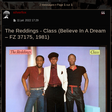
r
2 messages • Page
1
sur
1
c
silverfox
h
M
11 juil. 2022 17:29
e
e
s
The Reddings - Class (Believe In A Dream
s
a
g
– FZ 37175, 1981)
g
e
r
o
o
v
y