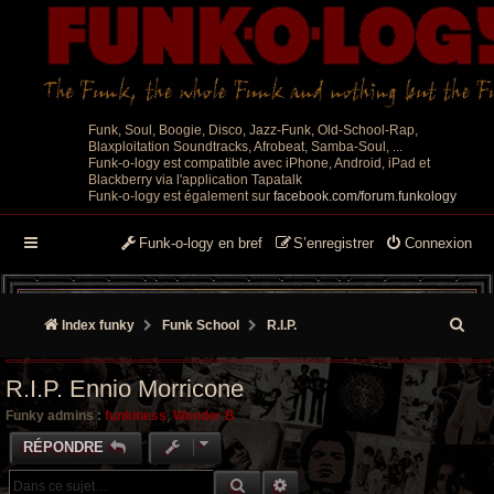
Funk, Soul, Boogie, Disco, Jazz-Funk, Old-School-Rap,
Blaxploitation Soundtracks, Afrobeat, Samba-Soul, ...
Funk-o-logy est compatible avec iPhone, Android, iPad et
Blackberry via l'application Tapatalk
Funk-o-logy est également sur
facebook.com/forum.funkology
Funk-o-logy en bref
S’enregistrer
Connexion
R
Index funky
Funk School
R.I.P.
e
R.I.P. Ennio Morricone
c
Funky admins :
funkiness
,
Wonder B
h
RÉPONDRE
e
RECHERCHE GROOVY
RECHERCHE AVANCÉE