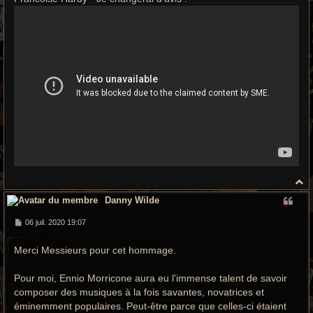
H
a
Danny Wilde
u
t
M
06 juil. 2020 19:07
e
s
Merci Messieurs pour cet hommage.
s
a
g
e
Pour moi, Ennio Morricone aura eu l'immense talent de savoir
composer des musiques à la fois savantes, novatrices et
éminemment populaires. Peut-être parce que celles-ci étaient