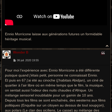
Ennio Morricone laisse aux générations futures un formidable
héritage musical.
H
a
Wonder B
u
t
M
06 juil. 2020 19:55
e
s
Pour moi l'expérience avec Ennio Morricone a été différente
s
a
puisque quand j'étais petit, personne ne connaissait Ennio.
g
e
Et puis en 67 j'ai été au cinoche (j'habitais Abidjan), un ciné de
quartier à l'air libre où en même temps que le film, la musique,
on sentait aussi l'odeur des nuits chaudes d'Afrique. Un
mélange sensoriel inoubliable pour un gamin de 10 ans.
Depuis tous les films se sont enchaînés, des westerns aux films
politiques (Enquête sur un citoyen au dessus de tout soupçon),
aux polars (Le clan des siciliens, Le casse) au mélange des