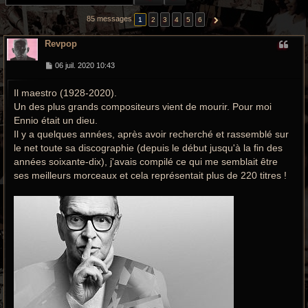
r
85 messages
1
2
3
4
5
6
SUIVANTE
c
Revpop
h
M
06 juil. 2020 10:43
e
e
s
g
Il maestro (1928-2020).
s
a
Un des plus grands compositeurs vient de mourir. Pour moi
g
r
e
Ennio était un dieu.
Il y a quelques années, après avoir recherché et rassemblé sur
o
le net toute sa discographie (depuis le début jusqu'à la fin des
o
années soixante-dix), j'avais compilé ce qui me semblait être
ses meilleurs morceaux et cela représentait plus de 220 titres !
v
y