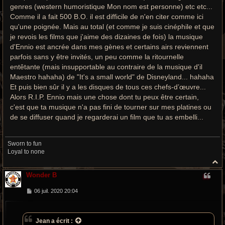
genres (western humoristique Mon nom est personne) etc etc...
Comme il a fait 500 B.O. il est difficile de n'en citer comme ici
qu'une poignée. Mais au total (et comme je suis cinéphile et que
je revois les films que j'aime des dizaines de fois) la musique
d'Ennio est ancrée dans mes gènes et certains airs reviennent
parfois sans y être invités, un peu comme la ritournelle
entêtante (mais insupportable au contraire de la musique d'il
Maestro hahaha) de "It's a small world" de Disneyland... hahaha
Et puis bien sûr il y a les disques de tous ces chefs-d’œuvre...
Alors R.I.P. Ennio mais une chose dont tu peux être certain,
c'est que ta musique n'a pas fini de tourner sur mes platines ou
de se diffuser quand je regarderai un film que tu as embelli...
Sworn to fun
Loyal to none
H
a
Wonder B
u
t
M
06 juil. 2020 20:04
e
s
s
a
Jean
a écrit :
g