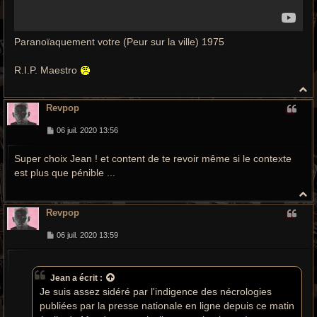
Paranoïaquement votre (Peur sur la ville) 1975
R.I.P. Maestro
H
a
Revpop
u
t
M
06 juil. 2020 13:56
e
s
Super choix Jean ! et content de te revoir même si le contexte
s
a
est plus que pénible ...
g
e
H
a
Revpop
u
t
M
06 juil. 2020 13:59
e
s
s
a
Jean
a écrit :
g
e
Je suis assez sidéré par l'indigence des nécrologies
publiées par la presse nationale en ligne depuis ce matin