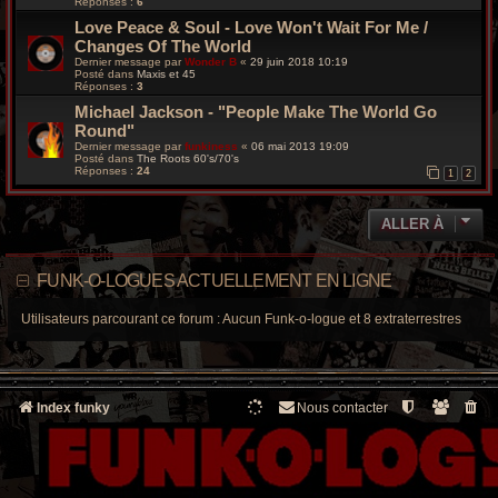
Réponses :
6
Love Peace & Soul - Love Won't Wait For Me /
Changes Of The World
Dernier message par
Wonder B
«
29 juin 2018 10:19
Posté dans
Maxis et 45
Réponses :
3
Michael Jackson - "People Make The World Go
Round"
Dernier message par
funkiness
«
06 mai 2013 19:09
Posté dans
The Roots 60's/70's
Réponses :
24
1
2
ALLER À
FUNK-O-LOGUES ACTUELLEMENT EN LIGNE
Utilisateurs parcourant ce forum : Aucun Funk-o-logue et 8 extraterrestres
Index funky
Nous contacter