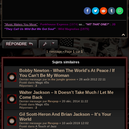
"Music Makes You Move"
:
Funkhouse Express
(1974)
so...
"HIT THAT ONE!"
:
JB
"They Call Us Wild But We Got Soul"
:
Wild Magnolias
(1975)
H
a
u
RÉPONDRE
t
1 message • Page
1
sur
1
Sujets similaires
Bobby Newton - When The World's At Peace / If
You Can't Be My Woman
Dernier message par
in the jungle groove
«
26 août 2012 22:11
Posté dans
Magic 45s
Réponses :
2
Walter Jackson ‎– It Doesn't Take Much / Let Me
Come Back
Dernier message par
Revpop
«
20 déc. 2014 11:22
Posté dans
Magic 45s
Réponses :
2
Gil Scott-Heron And Brian Jackson – It's Your
World
Dernier message par
Revpop
«
10 août 2019 12:02
Posté dans
A Touch of Jazz