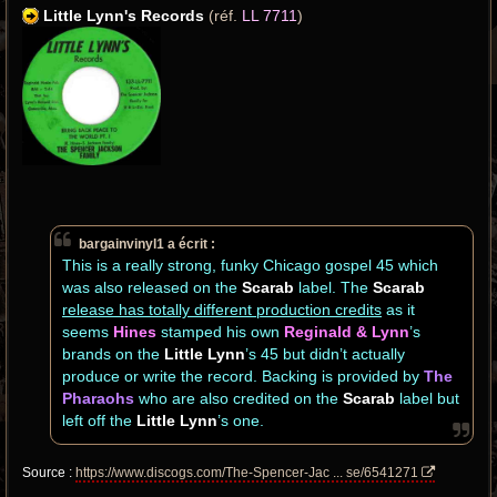
Little Lynn's Records
(réf.
LL 7711
)
bargainvinyl1 a écrit :
This is a really strong, funky Chicago gospel 45 which
was also released on the
Scarab
label. The
Scarab
release has totally different production credits
as it
seems
Hines
stamped his own
Reginald & Lynn
’s
brands on the
Little Lynn
’s 45 but didn’t actually
produce or write the record. Backing is provided by
The
Pharaohs
who are also credited on the
Scarab
label but
left off the
Little Lynn
’s one.
Source :
https://www.discogs.com/The-Spencer-Jac ... se/6541271