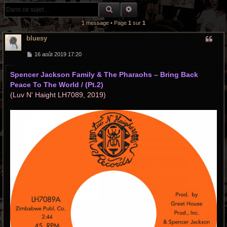
r
RECHERCHE GROOVY
RECHERCHE AVANCÉE
c
1 message • Page
1
sur
1
h
bluesy
e
M
16 août 2019 17:20
e
s
g
Spencer Jackson Family & The Pharaohs – Bring Back
s
a
r
Peace To The World / (Pt.2)
g
e
(Luv N' Haight LH7089, 2019)
o
o
v
y