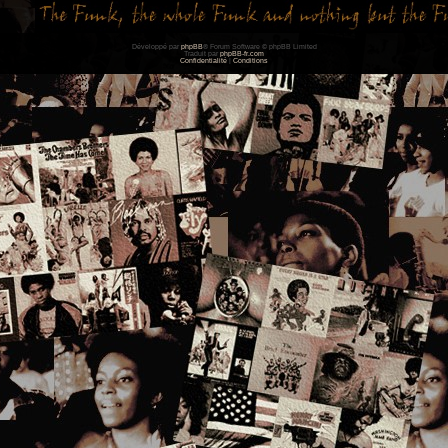
Développé par
phpBB
® Forum Software © phpBB Limited
Traduit par
phpBB-fr.com
Confidentialité
|
Conditions