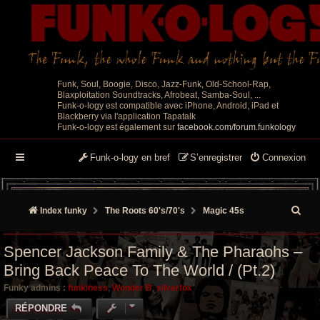
Funk, Soul, Boogie, Disco, Jazz-Funk, Old-School-Rap,
Blaxploitation Soundtracks, Afrobeat, Samba-Soul, ...
Funk-o-logy est compatible avec iPhone, Android, iPad et
Blackberry via l'application Tapatalk
Funk-o-logy est également sur
facebook.com/forum.funkology
Funk-o-logy en bref
S’enregistrer
Connexion
R
Index funky
The Roots 60's/70's
Magic 45s
e
Spencer Jackson Family & The Pharaohs –
c
Bring Back Peace To The World / (Pt.2)
h
Funky admins :
funkiness
,
Wonder B
,
silverfox
e
RÉPONDRE