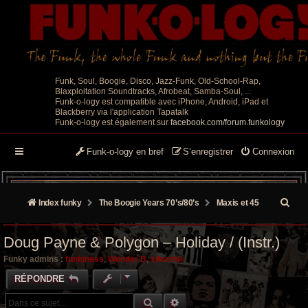
Funk, Soul, Boogie, Disco, Jazz-Funk, Old-School-Rap,
Blaxploitation Soundtracks, Afrobeat, Samba-Soul, ...
Funk-o-logy est compatible avec iPhone, Android, iPad et
Blackberry via l'application Tapatalk
Funk-o-logy est également sur
facebook.com/forum.funkology
Funk-o-logy en bref
S’enregistrer
Connexion
R
Index funky
The Boogie Years 70’s/80’s
Maxis et 45
e
Doug Payne & Polygon – Holiday / (Instr.)
c
Funky admins :
funkiness
,
Wonder B
,
silverfox
h
RÉPONDRE
e
RECHERCHE GROOVY
RECHERCHE AVANCÉE