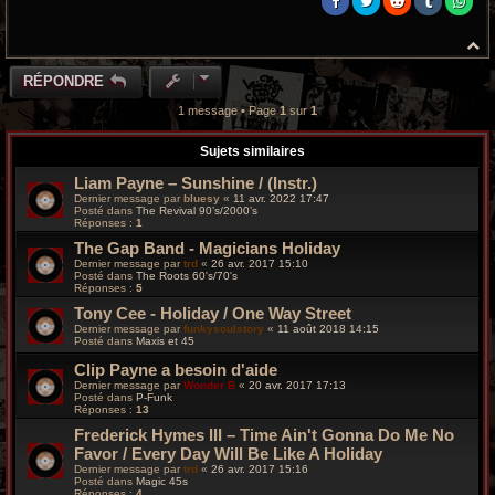
H
a
u
RÉPONDRE
t
1 message • Page
1
sur
1
Sujets similaires
Liam Payne – Sunshine / (Instr.)
Dernier message par
bluesy
«
11 avr. 2022 17:47
Posté dans
The Revival 90’s/2000’s
Réponses :
1
The Gap Band ‎- Magicians Holiday
Dernier message par
trd
«
26 avr. 2017 15:10
Posté dans
The Roots 60's/70's
Réponses :
5
Tony Cee ‎- Holiday / One Way Street
Dernier message par
funkysoulstory
«
11 août 2018 14:15
Posté dans
Maxis et 45
Clip Payne a besoin d'aide
Dernier message par
Wonder B
«
20 avr. 2017 17:13
Posté dans
P-Funk
Réponses :
13
Frederick Hymes III ‎– Time Ain't Gonna Do Me No
Favor / Every Day Will Be Like A Holiday
Dernier message par
trd
«
26 avr. 2017 15:16
Posté dans
Magic 45s
Réponses :
4