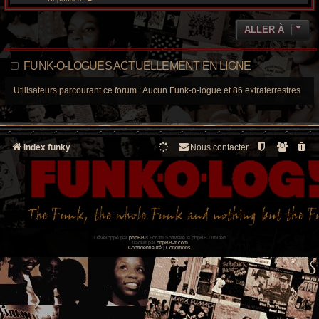
ALLER À
FUNK-O-LOGUES ACTUELLEMENT EN LIGNE
Utilisateurs parcourant ce forum : Aucun Funk-o-logue et 86 extraterrestres
Index funky
Nous contacter
Développé par
phpBB
® Forum Software © phpBB Limited
Traduit par
phpBB-fr.com
Confidentialité
|
Conditions