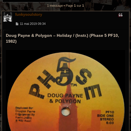
r
1 message • Page
1
sur
1
c
funkysoulstory
h
M
11 mai 2019 09:34
e
e
s
Doug Payne & Polygon – Holiday / (Instr.) (Phase 5 PF10,
s
a
g
1982)
g
e
r
o
o
v
y