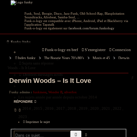
Funk, Soul, Boogie, Disco, Jazz-Funk, Old-School-Rap, Blaxploitation
Soundtracks, Afrobeat, Samba-Soul, ...
Funk-o-logy est compatible avec iPhone, Android, iPad et Blackberry via
l'application Tapatalk
Funk-o-logy est également sur
facebook.com/forum.funkology
Funky links
Funk-o-logy en bref
S’enregistrer
Connexion
Index funky
The Boogie Years 70’s/80’s
Maxis et 45
Derwin
Sujets sans réponse
Woods ‎– Is It Love
Derniers messages actifs
Re
Derwin Woods ‎– Is It Love
g
Funky admins :
funkiness
,
Wonder B
,
silverfox
Les sujets année par année depuis octobre 2014
RÉPONDRE
2014
,
2015
,
2016
,
2017
,
2018
,
2019
,
2020
,
2021
,
2022
,
2023
.
Imprimer le sujet
RECHERCHE
RECHERCHE