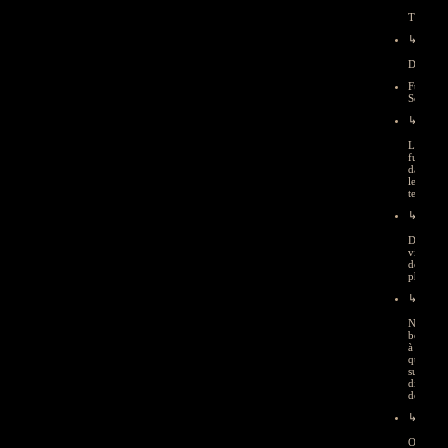
Tropical
↳
Divers
Funk
School
↳
Le
funk
dans
le
texte
↳
DVD,
vidéos,
doc,
photos
↳
News,
boîte
à
question
sujets
divers,
débats...
↳
Objets