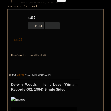
INDEX (Liste des sujets du forum)
GROOVY
AVANCÉE
2 messages • Page
1
sur
1
Recherche groovy
sisi95
Profil
sisi95
Enregistré le :
30 avr. 2017 20:23
CITER
Message
par
sisi95
»
11 mars 2019 12:04
Derwin Woods ‎– Is It Love (Winjam
Records 002, 1984) Single Sided