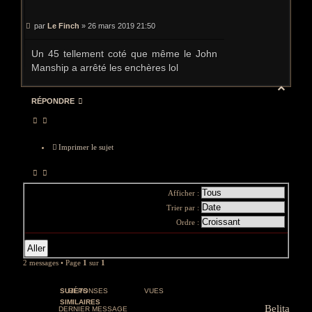
CITER
Message
par
Le Finch
»
26 mars 2019 21:50
Un 45 tellement coté que même le John
Manship a arrêté les enchères lol
Haut
RÉPONDRE
Imprimer le sujet
Afficher :
Trier par :
Ordre :
2 messages • Page
1
sur
1
SUJETS
RÉPONSES
VUES
SIMILAIRES
Belita
DERNIER MESSAGE