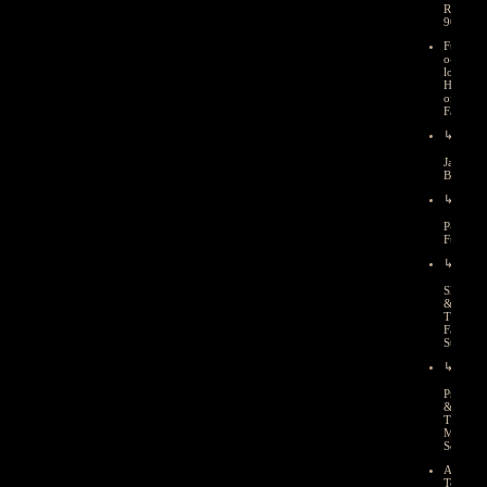
Revival
90’s/200
Funk-
o-
logy
Hall
of
Fame
↳
James
Brown
↳
P-
Funk
↳
Sly
&
The
Family
Stone
↳
Prince
&
The
MPLS
Sound
A
Touch