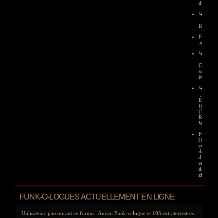
divers
↳
R.I.P.
Funky
agenda
↳
Concerts
soirées,
événeme
↳
Émission
films
(TV-
Radio-
Web)
Funkhun
(le
coin
des
diggers
et
des
zicos)
FUNK-O-LOGUES ACTUELLEMENT EN LIGNE
Utilisateurs parcourant ce forum : Aucun Funk-o-logue et 103 extraterrestres