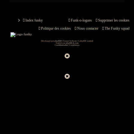
Index funky
Funk-o-logues
Supprimer les cookies
Politique des cookies
Nous contacter
The Funky squad
Développé par
phpBB
® Forum Software © phpBB Limited
Traduit par
phpBB-fr.com
Confidentialité
|
Conditions