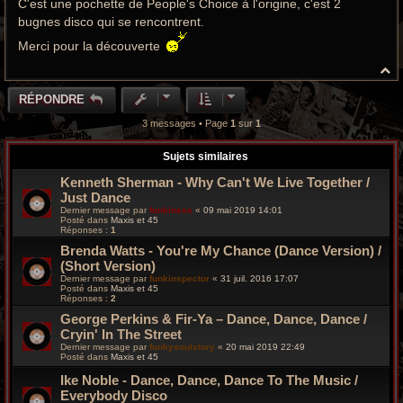
C'est une pochette de People's Choice à l'origine, c'est 2
g
e
bugnes disco qui se rencontrent.
Merci pour la découverte
H
a
u
RÉPONDRE
t
3 messages • Page
1
sur
1
Sujets similaires
Kenneth Sherman ‎- Why Can't We Live Together /
Just Dance
Dernier message par
funkiness
«
09 mai 2019 14:01
Posté dans
Maxis et 45
Réponses :
1
Brenda Watts ‎- You're My Chance (Dance Version) /
(Short Version)
Dernier message par
funkinspector
«
31 juil. 2016 17:07
Posté dans
Maxis et 45
Réponses :
2
George Perkins & Fir-Ya – Dance, Dance, Dance /
Cryin' In The Street
Dernier message par
funkysoulstory
«
20 mai 2019 22:49
Posté dans
Maxis et 45
Ike Noble - Dance, Dance, Dance To The Music /
Everybody Disco