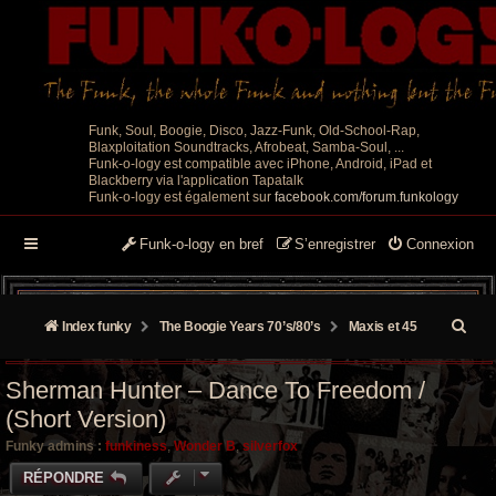
Funk, Soul, Boogie, Disco, Jazz-Funk, Old-School-Rap,
Blaxploitation Soundtracks, Afrobeat, Samba-Soul, ...
Funk-o-logy est compatible avec iPhone, Android, iPad et
Blackberry via l'application Tapatalk
Funk-o-logy est également sur
facebook.com/forum.funkology
Funk-o-logy en bref
S’enregistrer
Connexion
R
Index funky
The Boogie Years 70’s/80’s
Maxis et 45
e
Sherman Hunter ‎– Dance To Freedom /
c
(Short Version)
h
Funky admins :
funkiness
,
Wonder B
,
silverfox
e
RÉPONDRE