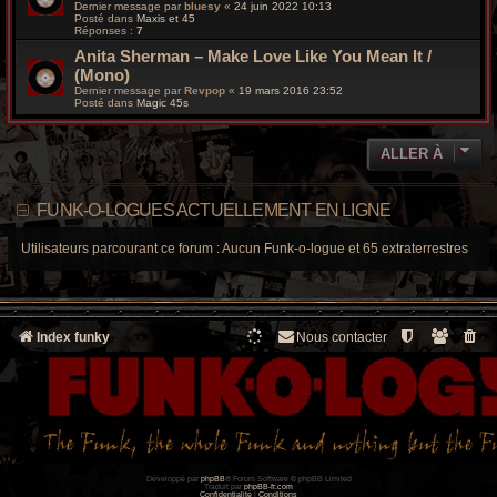
Dernier message par
bluesy
«
24 juin 2022 10:13
Posté dans
Maxis et 45
Réponses :
7
Anita Sherman ‎– Make Love Like You Mean It /
(Mono)
Dernier message par
Revpop
«
19 mars 2016 23:52
Posté dans
Magic 45s
ALLER À
FUNK-O-LOGUES ACTUELLEMENT EN LIGNE
Utilisateurs parcourant ce forum : Aucun Funk-o-logue et 65 extraterrestres
Index funky
Nous contacter
Développé par
phpBB
® Forum Software © phpBB Limited
Traduit par
phpBB-fr.com
Confidentialité
|
Conditions