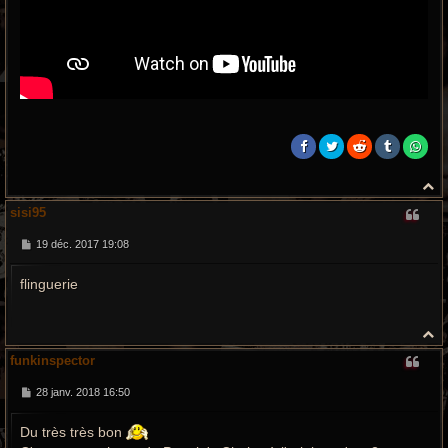
H
a
sisi95
u
t
M
19 déc. 2017 19:08
e
s
flinguerie
s
a
g
e
H
a
funkinspector
u
t
M
28 janv. 2018 16:50
e
s
Du très très bon
s
a