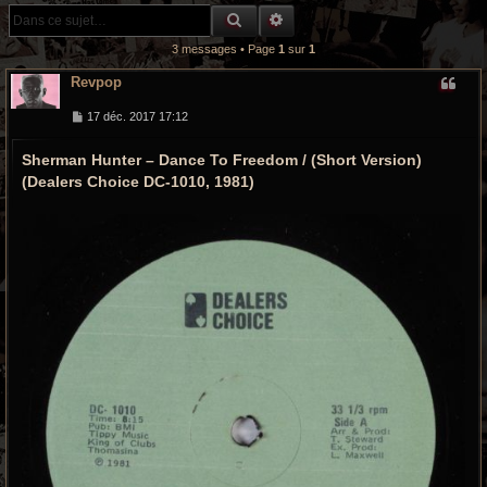
r
RECHERCHE GROOVY
RECHERCHE AVANCÉE
c
3 messages • Page
1
sur
1
h
Revpop
e
M
17 déc. 2017 17:12
e
s
g
Sherman Hunter ‎– Dance To Freedom / (Short Version)
s
a
r
(Dealers Choice ‎DC-1010, 1981)
g
e
o
o
v
y