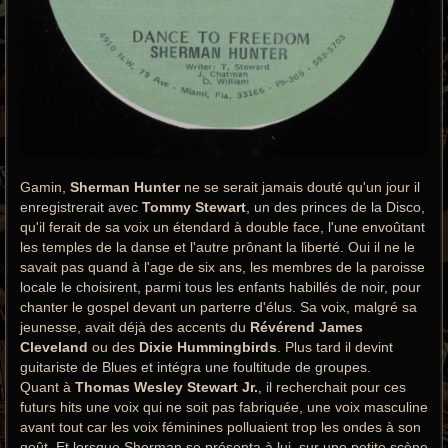
Gamin,
Sherman Hunter
ne se serait jamais douté qu'un jour il
enregistrerait avec
Tommy Stewart
, un des princes de la Disco,
qu'il ferait de sa voix un étendard à double face, l'une envoûtant
les temples de la danse et l'autre prônant la liberté. Oui il ne le
savait pas quand à l'age de six ans, les membres de la paroisse
locale le choisirent, parmi tous les enfants habillés de noir, pour
chanter le gospel devant un parterre d'élus. Sa voix, malgré sa
jeunesse, avait déjà des accents du
Révérend James
Cleveland
ou des
Dixie Hummingbirds
. Plus tard il devint
guitariste de Blues et intégra une foultitude de groupes.
Quant à
Thomas Wesley Stewart Jr.
, il recherchait pour ces
futurs hits une voix qui ne soit pas fabriquée, une voix masculine
avant tout car les voix féminines polluaient trop les ondes à son
goût. Et lorsque Sherman se présenta à lui, sur une petite scène