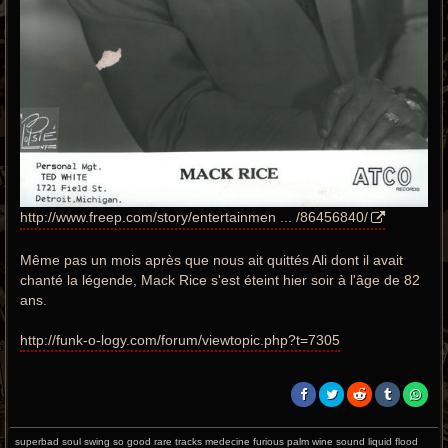
http://www.freep.com/story/entertainmen ... /86456840/
Même pas un mois après que nous ait quittés Ali dont il avait
chanté la légende, Mack Rice s'est éteint hier soir à l'âge de 82
ans.
http://funk-o-logy.com/forum/viewtopic.php?t=7305
superbad soul swing so good rare tracks medecine furious palm wine sound liquid flood