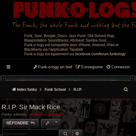
Funk, Soul, Boogie, Disco, Jazz-Funk, Old-School-Rap,
Blaxploitation Soundtracks, Afrobeat, Samba-Soul, ...
Funk-o-logy est compatible avec iPhone, Android, iPad et
Blackberry via l'application Tapatalk
Funk-o-logy est également sur
facebook.com/forum.funkology
Funk-o-logy en bref
S’enregistrer
Connexion
R
Index funky
Funk School
R.I.P.
e
R.I.P. Sir Mack Rice
c
Funky admins :
funkiness
,
Wonder B
h
RÉPONDRE
e
RECHERCHE GROOVY
RECHERCHE AVANCÉE