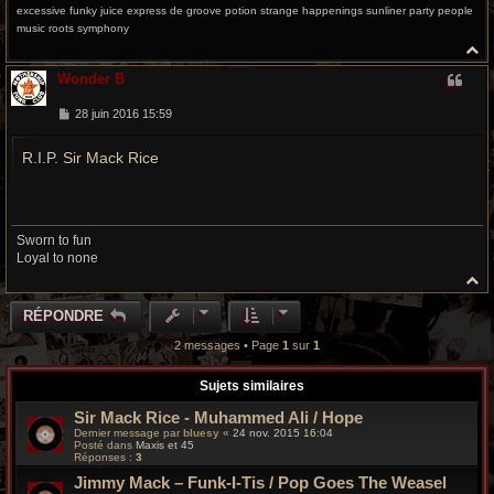
excessive funky juice express de groove potion strange happenings sunliner party people
music roots symphony
H
a
Wonder B
u
t
M
28 juin 2016 15:59
e
s
R.I.P. Sir Mack Rice
s
a
g
e
Sworn to fun
Loyal to none
H
a
u
RÉPONDRE
t
2 messages • Page
1
sur
1
Sujets similaires
Sir Mack Rice - Muhammed Ali / Hope
Dernier message par
bluesy
«
24 nov. 2015 16:04
Posté dans
Maxis et 45
Réponses :
3
Jimmy Mack – Funk-I-Tis / Pop Goes The Weasel