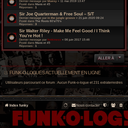
Dernier message par
bluesy
«
11 mai 2019 13:47
Posté dans
Maxis et 45
Réponses :
1
Sir Joe Quarterman & Free Soul – S/T
Dernier message par
in the jungle groove
«
21 juin 2020 09:24
Posté dans
The Roots 60's/70's
Réponses :
3
Sir Walter Riley - Make Me Feel Good / I Think
You're Hot !
Dernier message par
funkiness
«
06 juin 2017 15:46
Posté dans
Maxis et 45
Réponses :
1
ALLER À
FUNK-O-LOGUES ACTUELLEMENT EN LIGNE
Utilisateurs parcourant ce forum : Aucun Funk-o-logue et 231 extraterrestres
Index funky
Nous contacter