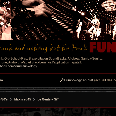
nk, Old-School-Rap, Blaxploitation Soundtracks, Afrobeat, Samba-Soul, ...
one, Android, iPad et Blackberry via l'application Tapatalk
ebook.com/forum.funkology
um
Funk-o-logy en bref
(accueil des no
s/80’s
Maxis et 45
Le Gents – S/T