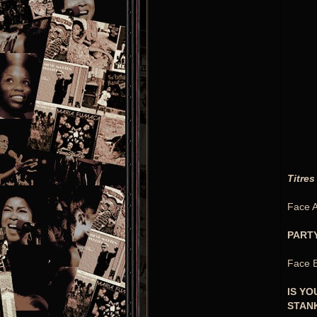
Titres
Face A
PART
Face B
IS YO
STAN