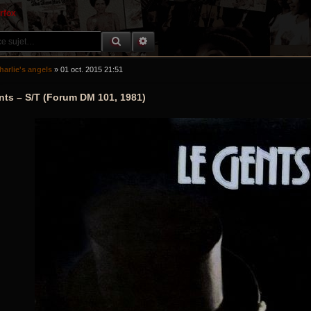
erfox
RECHERCHE GROOVY
RECHERCHE AVANCÉE
harlie's angels
»
01 oct. 2015 21:51
nts – S/T (Forum DM 101, 1981)