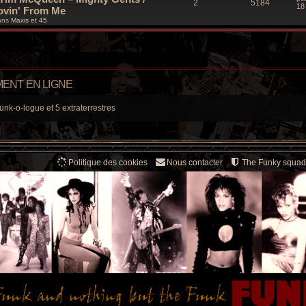
R
V
2
5184
e
18
ovin' From Me
r
é
u
ans
Maxis et 45
n
i
p
e
e
r
o
s
m
e
s
n
s
ENT EN LIGNE
a
s
g
e
unk-o-logue et 5 extraterrestres
e
s
Politique des cookies
Nous contacter
The Funky squad