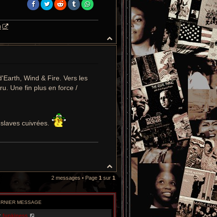
H
a
u
t
arth, Wind & Fire. Vers les
u. Une fin plus en force /
 slaves cuivrées.
H
a
2 messages • Page
1
sur
1
u
t
ERNIER MESSAGE
r
funkiness