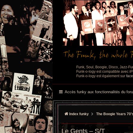
Funk, Soul, Boogie, Disco, Jazz-Fu
Funk-o-logy est compatible avec iPh
Funk-o-logy est également sur
fac
Accès funky aux fonctionnalités du for
Index funky
The Boogie Years 70’
Le Gents – S/T