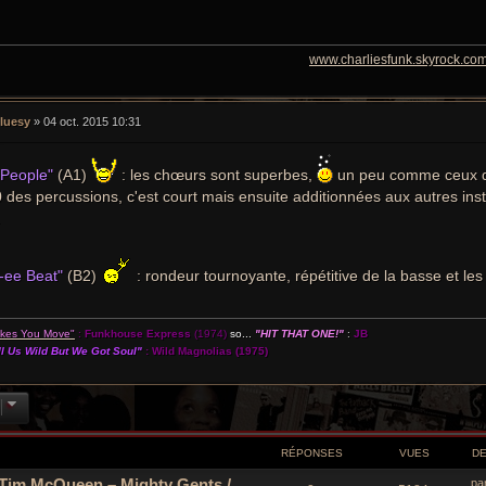
www.charliesfunk.skyrock.com
luesy
»
04 oct. 2015 10:31
 People"
(A1)
: les chœurs sont superbes,
un peu comme ceux d'E
des percussions, c'est court mais ensuite additionnées aux autres instr
.
-ee Beat"
(B2)
: rondeur tournoyante, répétitive de la basse et les
akes You Move"
:
Funkhouse Express
(1974)
so...
"HIT THAT ONE!"
:
JB
l Us Wild But We Got Soul"
:
Wild Magnolias
(1975)
RÉPONSES
VUES
D
 Tim McQueen ‎– Mighty Gents /
D
pa