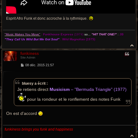
Esprit Afro Funk et donc accroche à la rythmique.
"Music Makes You Move"
:
Funkhouse Express
(1974)
so...
"HIT THAT ONE!"
:
JB
"They Call Us Wild But We Got Soul"
:
Wild Magnolias
(1975)
H
a
funkiness
u
Site Admin
t
M
08 déc. 2015 21:57
e
s
s
a
bluesy a écrit :
g
e
Je retiens direct
Musicism
– "Bermuda Triangle" (1977)
pour la rondeur et le ronflement des notes Funk
On est d'accord
funkiness brings you funk and happiness
H