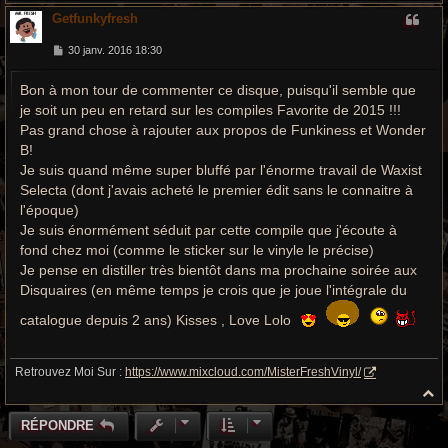
a
Getfunkyfresh
u
t
M
30 janv. 2016 18:30
e
s
Bon à mon tour de commenter ce disque, puisqu'il semble que
s
a
je soit un peu en retard sur les compiles Favorite de 2015 !!!
g
e
Pas grand chose à rajouter aux propos de Funkiness et Wonder
B!
Je suis quand même super bluffé par l'énorme travail de Waxist
Selecta (dont j'avais acheté le premier édit sans le connaitre à
l'époque)
Je suis énormément séduit par cette compile que j'écoute à
fond chez moi (comme le sticker sur le vinyle le précise)
Je pense en distiller très bientôt dans ma prochaine soirée aux
Disquaires (en même temps je crois que je joue l'intégrale du
catalogue depuis 2 ans) Kisses , Love Lolo
Retrouvez Moi Sur :
https://www.mixcloud.com/MisterFreshVinyl/
H
a
u
RÉPONDRE
t