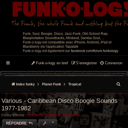
Funk, Soul, Boogie, Disco, Jazz-Funk, Old-School-Rap,
Blaxploitation Soundtracks, Afrobeat, Samba-Soul, ...
Funk-o-logy est compatible avec iPhone, Android, iPad et
Blackberry via l'application Tapatalk
Funk-o-logy est également sur
facebook.com/forum.funkology
Funk-o-logy en bref
S’enregistrer
Connexion
R
Index funky
Planet Funk
Tropical
e
Various - Caribbean Disco Boogie Sounds
c
1977-1982
h
Funky admins :
funkiness
,
Wonder B
,
FoxyBronx
e
RÉPONDRE