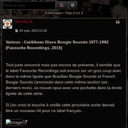
r
RECHERCHE GROOVY
RECHERCHE AVANCÉE
c
6 messages • Page
1
sur
1
h
Wonder B
e
M
04 sept. 2015 21:00
e
s
g
Various - Caribbean Disco Boogie Sounds 1977-1982
s
a
r
(Favourite Recordings, 2015)
g
e
o
Tout juste annoncé mais pas encore de prévente, il semble que
o
le label Favourite Recordings soit encore sur un gros coup avec
v
dans la même lignée que Brazilian Boogie Sounds et French
Boogie Sounds (annoncés dans cette même section ces
y
derniers mois), ce nouvel opus avec une pochette dans la droite
lignée de cette série.
Si j'en crois le bouche à oreille cette prochaine sortie devrait
être un nouveau hit pour ce label français...