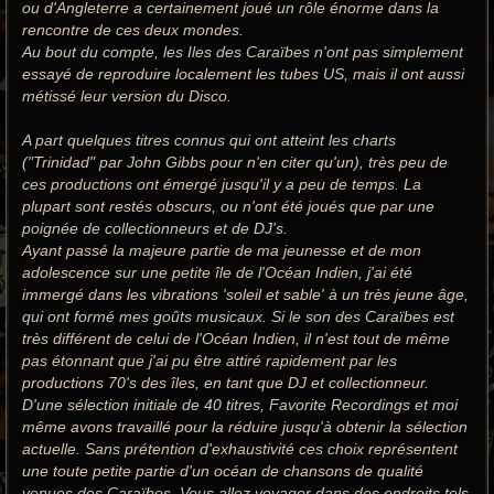
ou d'Angleterre a certainement joué un rôle énorme dans la
rencontre de ces deux mondes.
Au bout du compte, les Iles des Caraïbes n'ont pas simplement
essayé de reproduire localement les tubes US, mais il ont aussi
métissé leur version du Disco.
A part quelques titres connus qui ont atteint les charts
("Trinidad" par John Gibbs pour n'en citer qu'un), très peu de
ces productions ont émergé jusqu'il y a peu de temps. La
plupart sont restés obscurs, ou n'ont été joués que par une
poignée de collectionneurs et de DJ's.
Ayant passé la majeure partie de ma jeunesse et de mon
adolescence sur une petite île de l'Océan Indien, j'ai été
immergé dans les vibrations 'soleil et sable' à un très jeune âge,
qui ont formé mes goûts musicaux. Si le son des Caraïbes est
très différent de celui de l'Océan Indien, il n'est tout de même
pas étonnant que j'ai pu être attiré rapidement par les
productions 70's des îles, en tant que DJ et collectionneur.
D'une sélection initiale de 40 titres, Favorite Recordings et moi
même avons travaillé pour la réduire jusqu'à obtenir la sélection
actuelle. Sans prétention d'exhaustivité ces choix représentent
une toute petite partie d'un océan de chansons de qualité
venues des Caraïbes. Vous allez voyager dans des endroits tels