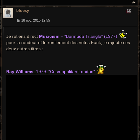
H
a
bluesy
u
t
M
18 nov. 2015 12:55
e
s
s
Je retiens direct
Musicism
– "Bermuda Triangle" (1977)
a
g
pour la rondeur et le ronflement des notes Funk, je rajoute ces
e
deux autres titres :
Ray Williams
_1979_"Cosmopolitan London"