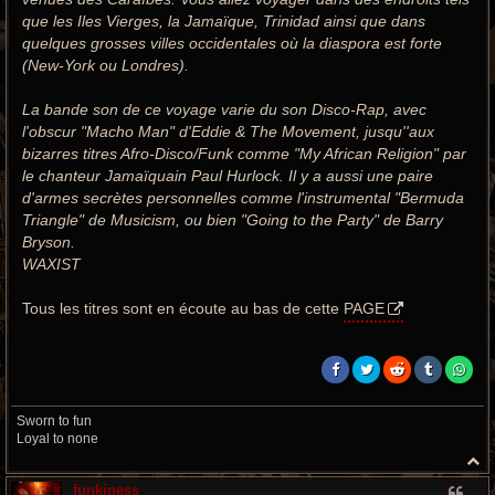
que les Iles Vierges, la Jamaïque, Trinidad ainsi que dans
quelques grosses villes occidentales où la diaspora est forte
(New-York ou Londres).
La bande son de ce voyage varie du son Disco-Rap, avec
l'obscur "Macho Man" d'Eddie & The Movement, jusqu''aux
bizarres titres Afro-Disco/Funk comme "My African Religion" par
le chanteur Jamaïquain Paul Hurlock. Il y a aussi une paire
d'armes secrètes personnelles comme l'instrumental "Bermuda
Triangle" de Musicism, ou bien "Going to the Party" de Barry
Bryson.
WAXIST
Tous les titres sont en écoute au bas de cette
PAGE
Sworn to fun
Loyal to none
H
a
funkiness
u