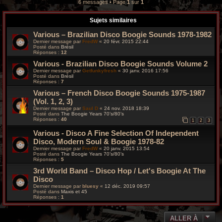
6 messages • Page
1
sur
1
Sujets similaires
Various – Brazilian Disco Boogie Sounds 1978-1982
Dernier message par
FredW
«
20 févr. 2015 22:44
Posté dans
Brésil
Réponses :
12
Various - Brazilian Disco Boogie Sounds Volume 2
Dernier message par
Getfunkyfresh
«
30 janv. 2016 17:56
Posté dans
Brésil
Réponses :
7
Various – French Disco Boogie Sounds 1975-1987
(Vol. 1, 2, 3)
Dernier message par
Saul D
«
24 nov. 2018 18:39
Posté dans
The Boogie Years 70’s/80’s
Réponses :
40
1
2
3
Various - Disco A Fine Selection Of Independent
Disco, Modern Soul & Boogie 1978-82
Dernier message par
FredW
«
20 janv. 2015 13:54
Posté dans
The Boogie Years 70’s/80’s
Réponses :
5
3rd World Band – Disco Hop / Let's Boogie At The
Disco
Dernier message par
bluesy
«
12 déc. 2019 09:57
Posté dans
Maxis et 45
Réponses :
1
ALLER À