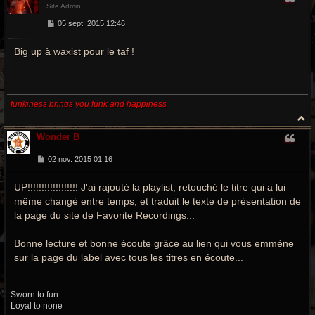
Site Admin
t
M
05 sept. 2015 12:46
e
s
Big up à waxist pour le taf !
s
a
g
e
funkiness brings you funk and happiness
H
a
Wonder B
u
t
M
02 nov. 2015 01:16
e
s
UP!!!!!!!!!!!!!!!!!! J'ai rajouté la playlist, retouché le titre qui a lui
s
a
même changé entre temps, et traduit le texte de présentation de
g
e
la page du site de Favorite Recordings...
Bonne lecture et bonne écoute grâce au lien qui vous emmène
sur la page du label avec tous les titres en écoute...
Sworn to fun
Loyal to none