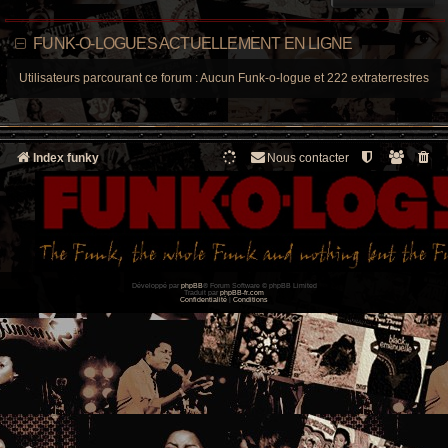
FUNK-O-LOGUES ACTUELLEMENT EN LIGNE
Utilisateurs parcourant ce forum : Aucun Funk-o-logue et 222 extraterrestres
Index funky
Nous contacter
Développé par
phpBB
® Forum Software © phpBB Limited
Traduit par
phpBB-fr.com
Confidentialité
|
Conditions