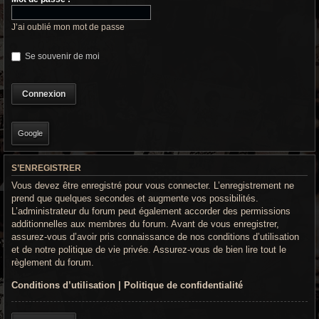
r
c
J’ai oublié mon mot de passe
h
Se souvenir de moi
e
g
r
Google
o
o
S’ENREGISTRER
Vous devez être enregistré pour vous connecter. L’enregistrement ne
v
prend que quelques secondes et augmente vos possibilités.
y
L’administrateur du forum peut également accorder des permissions
additionnelles aux membres du forum. Avant de vous enregistrer,
assurez-vous d’avoir pris connaissance de nos conditions d’utilisation
et de notre politique de vie privée. Assurez-vous de bien lire tout le
règlement du forum.
Conditions d’utilisation
|
Politique de confidentialité