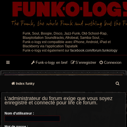
Funk, Soul, Boogie, Disco, Jazz-Funk, Old-School-Rap,
Blaxploitation Soundtracks, Afrobeat, Samba-Soul, ...
Funk-o-logy est compatible avec iPhone, Android, iPad et
Blackberry via l'application Tapatalk
Funk-o-logy est également sur
facebook.com/forum.funkology
Funk-o-logy en bref
S’enregistrer
Connexion
R
Index funky
e
L’administrateur du forum exige que vous soyez
c
enregistré et connecté pour lire ce forum.
h
Nom d’utilisateur :
e
Mot de passe :