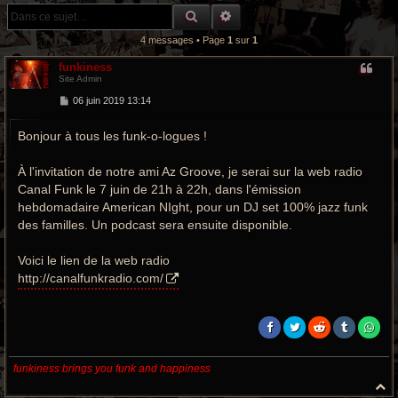
r
RECHERCHE GROOVY
RECHERCHE AVANCÉE
c
4 messages • Page
1
sur
1
h
funkiness
Site Admin
e
M
06 juin 2019 13:14
e
g
s
Bonjour à tous les funk-o-logues !
s
a
r
g
e
À l'invitation de notre ami Az Groove, je serai sur la web radio
o
Canal Funk le 7 juin de 21h à 22h, dans l'émission
o
hebdomadaire American NIght, pour un DJ set 100% jazz funk
des familles. Un podcast sera ensuite disponible.
v
Voici le lien de la web radio
y
http://canalfunkradio.com/
funkiness brings you funk and happiness
H