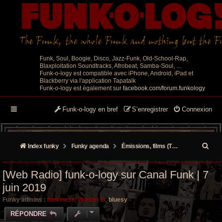
Funk, Soul, Boogie, Disco, Jazz-Funk, Old-School-Rap,
Blaxploitation Soundtracks, Afrobeat, Samba-Soul, ...
Funk-o-logy est compatible avec iPhone, Android, iPad et
Blackberry via l'application Tapatalk
Funk-o-logy est également sur
facebook.com/forum.funkology
Funk-o-logy en bref
S’enregistrer
Connexion
R
Index funky
Funky agenda
Émissions, films (TV-Radio-Web)
e
[Web Radio] funk-o-logy sur Canal Funk | 7
c
juin 2019
h
Funky admins :
funkiness
,
Wonder B
,
bluesy
e
RÉPONDRE