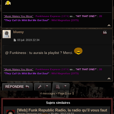
"Music Makes You Move"
:
Funkhouse Express
(1974)
so...
"HIT THAT ONE!"
:
JB
"They Call Us Wild But We Got Soul"
:
Wild Magnolias
(1975)
H
a
bluesy
u
t
M
03 juil. 2019 22:34
e
s
s
@ Funkiness : tu aurais la playlist ? Merci.
a
g
e
"Music Makes You Move"
:
Funkhouse Express
(1974)
so...
"HIT THAT ONE!"
:
JB
"They Call Us Wild But We Got Soul"
:
Wild Magnolias
(1975)
H
a
u
RÉPONDRE
t
4 messages • Page
1
sur
1
Sujets similaires
[Web] Funk Republic Radio, la radio qu'il vous faut
Dernier message par
kata
«
30 déc. 2012 03:52