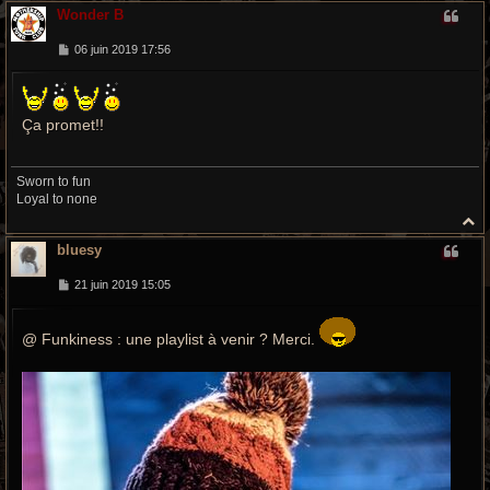
a
Wonder B
u
t
M
06 juin 2019 17:56
e
s
s
a
g
Ça promet!!
e
Sworn to fun
Loyal to none
H
a
bluesy
u
t
M
21 juin 2019 15:05
e
s
s
@ Funkiness : une playlist à venir ? Merci.
a
g
e