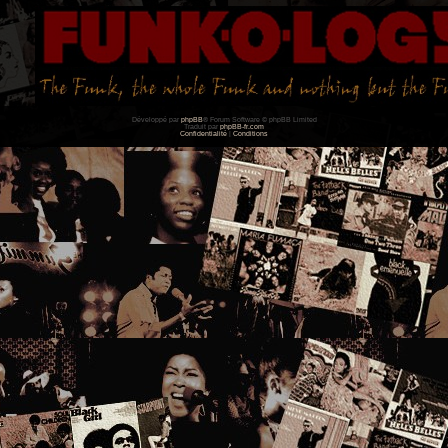
Développé par
phpBB
® Forum Software © phpBB Limited
Traduit par
phpBB-fr.com
Confidentialité
|
Conditions