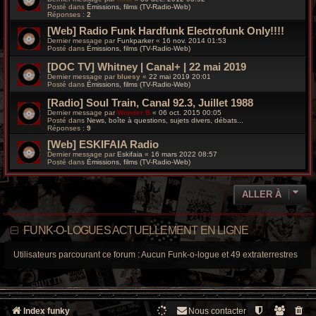
Posté dans
Émissions, films (TV-Radio-Web)
Réponses :
2
[Web] Radio Funk Hardfunk Electrofunk Only!!!!
Dernier message par
Funkparker
«
16 nov. 2014 01:53
Posté dans
Émissions, films (TV-Radio-Web)
[DOC TV] Whitney | Canal+ | 22 mai 2019
Dernier message par
bluesy
«
22 mai 2019 20:01
Posté dans
Émissions, films (TV-Radio-Web)
[Radio] Soul Train, Canal 92.3, Juillet 1988
Dernier message par
Wonder B
«
06 oct. 2015 00:05
Posté dans
News, boîte à questions, sujets divers, débats...
Réponses :
9
[Web] ESKIFAIA Radio
Dernier message par
Eskifaia
«
16 mars 2022 08:57
Posté dans
Émissions, films (TV-Radio-Web)
ALLER À
FUNK-O-LOGUES ACTUELLEMENT EN LIGNE
Utilisateurs parcourant ce forum : Aucun Funk-o-logue et 49 extraterrestres
Index funky
Nous contacter