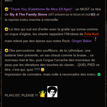
"Thank You (Falettinme Be Mice Elf Agin)"
: un MUST ce titre
de
Sly & The Family Stone
et
(45T présent sur le forum et c'est
ICI
)
la reprise instru marche à merveille.
Le titre qui suit est d'enfer avec la gratte qui sonne comme
un orgue d'église, les chants rappelant l'Afrobeat de
Fela Kuti
mais relevé par des épices aux notes Rock.
Ginger Baker
Des percussions, des souffleurs, de la rythmique, une
batterie bien présente, un sax chaud comme la braise... ce
morceau met le feu, puis l'orgue t'arrache des morceaux de
peau par les vibrations des touches du clavier... QUEL PIED ce
titre, c'est qui, quoi ???
Impression de connaitre, mais nulle à reconnaitre des instru.
PLAYLIST, PLEASE !!!