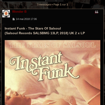
r
3 messages • Page
1
sur
1
c
Wonder B
h
M
14 mai 2018 17:06
e
e
s
Instant Funk - The Stars Of Salsoul
s
a
g
(Salsoul Records SALSBMG 13LP, 2018) UK 2 x LP
g
e
r
o
o
v
y