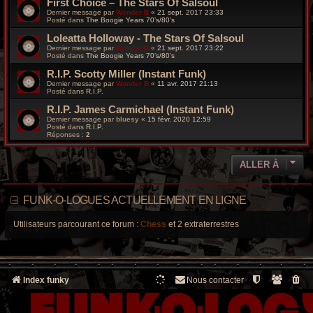
First Choice – The Stars Of Salsoul
Dernier message par
Wonder B
«
21 sept. 2017 23:33
Posté dans
The Boogie Years 70’s/80’s
Loleatta Holloway - The Stars Of Salsoul
Dernier message par
Wonder B
«
21 sept. 2017 23:22
Posté dans
The Boogie Years 70’s/80’s
R.I.P. Scotty Miller (Instant Funk)
Dernier message par
Wonder B
«
11 avr. 2017 21:13
Posté dans
R.I.P.
R.I.P. James Carmichael (Instant Funk)
Dernier message par
bluesy
«
15 févr. 2020 12:59
Posté dans
R.I.P.
Réponses :
2
ALLER À
FUNK-O-LOGUES ACTUELLEMENT EN LIGNE
Utilisateurs parcourant ce forum :
Chess
et 2 extraterrestres
Index funky
Nous contacter