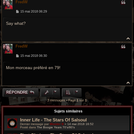
FredW
u
t
M
15 mai 2018 06:29
e
s
Say what?
s
a
g
e
H
a
FredW
u
t
M
15 mai 2018 06:30
e
s
Mon morceau préféré en 79!
s
a
g
e
H
a
u
RÉPONDRE
t
3 messages • Page
1
sur
1
Sujets similaires
Inner Life - The Stars Of Salsoul
Dernier message par
Wonder B
«
14 mai 2018 16:52
Posté dans
The Boogie Years 70’s/80’s