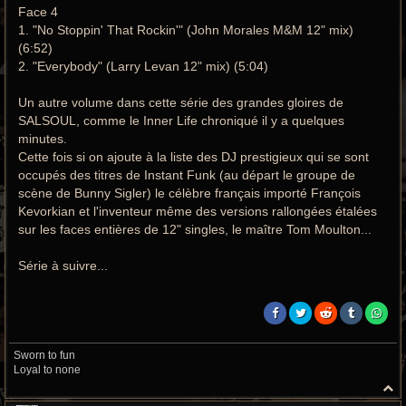
Face 4
1. "No Stoppin' That Rockin'" (John Morales M&M 12" mix)
(6:52)
2. "Everybody" (Larry Levan 12" mix) (5:04)
Un autre volume dans cette série des grandes gloires de
SALSOUL, comme le Inner Life chroniqué il y a quelques
minutes.
Cette fois si on ajoute à la liste des DJ prestigieux qui se sont
occupés des titres de Instant Funk (au départ le groupe de
scène de Bunny Sigler) le célèbre français importé François
Kevorkian et l'inventeur même des versions rallongées étalées
sur les faces entières de 12" singles, le maître Tom Moulton...
Série à suivre...
Sworn to fun
Loyal to none
H
a