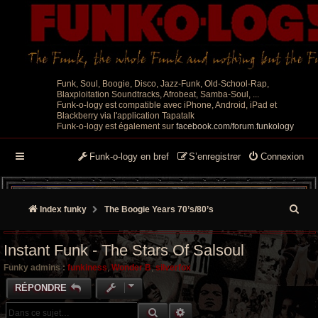
Funk, Soul, Boogie, Disco, Jazz-Funk, Old-School-Rap,
Blaxploitation Soundtracks, Afrobeat, Samba-Soul, ...
Funk-o-logy est compatible avec iPhone, Android, iPad et
Blackberry via l'application Tapatalk
Funk-o-logy est également sur
facebook.com/forum.funkology
Funk-o-logy en bref
S’enregistrer
Connexion
R
Index funky
The Boogie Years 70’s/80’s
e
Instant Funk - The Stars Of Salsoul
c
Funky admins :
funkiness
,
Wonder B
,
silverfox
h
RÉPONDRE
e
RECHERCHE GROOVY
RECHERCHE AVANCÉE