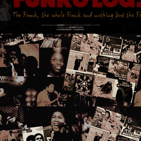
Développé par
phpBB
® Forum Software © phpBB Limited
Traduit par
phpBB-fr.com
Confidentialité
|
Conditions