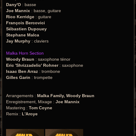
Dany'O
: basse
Joe Mannix
: basse, guitare
Rico Kerridge
: guitare
François Bercovici
Sébastien Dupouey
Stephane Malca
Jay Murphy
: claviers
Malka Horn Section
Woody Braun
: saxophone ténor
Eric 'Shrizzadelic' Rohner
: saxophone
Isaac Ben Arraz
: trombone
Gilles Garin
: trompette
Arrangements :
Malka Family, Woody Braun
Enregistrement, Mixage :
Joe Mannix
Mastering :
Tom Coyne
Remix :
L'Aroye