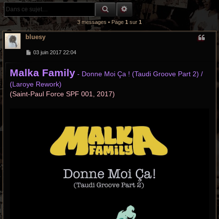
r
RECHERCHE GROOVY
RECHERCHE AVANCÉE
c
3 messages • Page
1
sur
1
h
bluesy
e
M
03 juin 2017 22:04
e
s
g
Malka Family
s
- Donne Moi Ça ! (Taudi Groove Part 2) /
a
r
(Laroye Rework)
g
e
(Saint-Paul Force SPF 001, 2017)
o
o
v
y