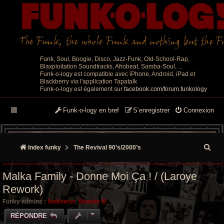
Funk, Soul, Boogie, Disco, Jazz-Funk, Old-School-Rap,
Blaxploitation Soundtracks, Afrobeat, Samba-Soul, ...
Funk-o-logy est compatible avec iPhone, Android, iPad et
Blackberry via l'application Tapatalk
Funk-o-logy est également sur
facebook.com/forum.funkology
Funk-o-logy en bref
S’enregistrer
Connexion
R
Index funky
The Revival 90’s/2000’s
e
Malka Family - Donne Moi Ça ! / (Laroye
c
Rework)
h
Funky admins :
funkiness
,
Wonder B
e
RÉPONDRE