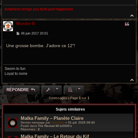
funkiness brings you funk and happiness
H
a
Wonder B
u
t
M
06 juin 2017 20:01
e
s
Une grosse bombe. J'adore ce 12"!
s
a
g
e
Sworn to fun
Loyal to none
H
a
u
RÉPONDRE
t
3 messages • Page
1
sur
1
Sujets similaires
Malka Family – Planète Claire
Dernier message par
christian
«
01 juil. 2026 09:40
Posté dans
The Revival 90’s/2000’s
Réponses :
2
Malka Family – Le Retour du Kif