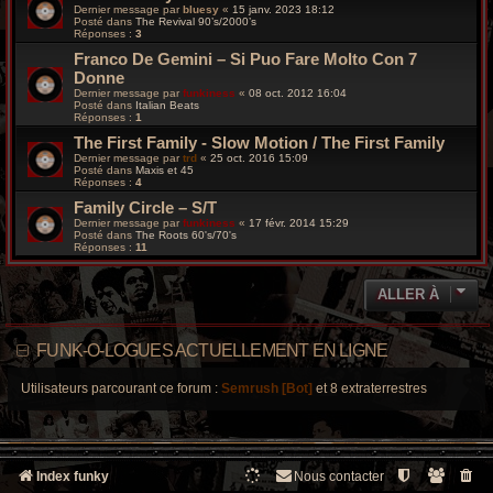
Dernier message par
bluesy
«
15 janv. 2023 18:12
Posté dans
The Revival 90’s/2000’s
Réponses :
3
Franco De Gemini – Si Puo Fare Molto Con 7
Donne
Dernier message par
funkiness
«
08 oct. 2012 16:04
Posté dans
Italian Beats
Réponses :
1
The First Family - Slow Motion / The First Family
Dernier message par
trd
«
25 oct. 2016 15:09
Posté dans
Maxis et 45
Réponses :
4
Family Circle – S/T
Dernier message par
funkiness
«
17 févr. 2014 15:29
Posté dans
The Roots 60's/70's
Réponses :
11
ALLER À
FUNK-O-LOGUES ACTUELLEMENT EN LIGNE
Utilisateurs parcourant ce forum :
Semrush [Bot]
et 8 extraterrestres
Index funky
Nous contacter