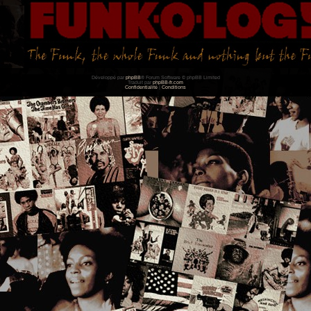
Développé par
phpBB
® Forum Software © phpBB Limited
Traduit par
phpBB-fr.com
Confidentialité
|
Conditions