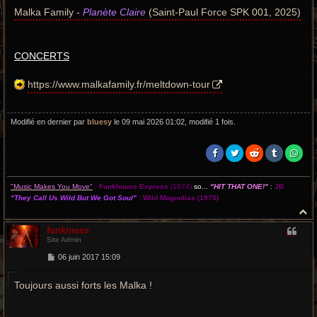
Malka Family -
Planète Claire
(Saint-Paul Force SPK 001, 2025)
CONCERTS
https://www.malkafamily.fr/meltdown-tour
Modifié en dernier par
bluesy
le 09 mai 2026 01:02, modifié 1 fois.
"Music Makes You Move"
:
Funkhouse Express
(1974)
so...
"HIT THAT ONE!"
:
JB
"They Call Us Wild But We Got Soul"
:
Wild Magnolias
(1975)
H
a
funkiness
u
Site Admin
t
M
06 juin 2017 15:09
e
s
Toujours aussi forts les Malka !
s
a
g
e