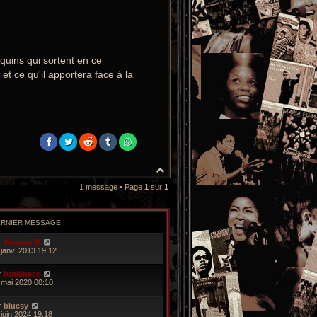
quins qui sortent en ce
t ce qu'il apportera face à la
H
a
1 message • Page
1
sur
1
u
t
ERNIER MESSAGE
r
Wonder B
 janv. 2013 19:12
r
funkiness
 mai 2020 00:10
r
bluesy
 juin 2024 19:18