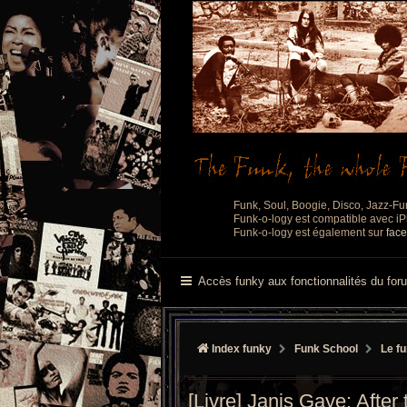
Funk, Soul, Boogie, Disco, Jazz-Fu
Funk-o-logy est compatible avec iPh
Funk-o-logy est également sur
fac
Accès funky aux fonctionnalités du for
Index funky
Funk School
Le fu
[Livre] Janis Gaye: Afte