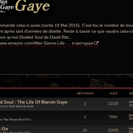
mandé celui-ci aussi (sortie 19 Mai 2015). C'est fou le nombre de bou
 après tant d'années de disette. Reste à savoir ce que vaudra celui-ci e
nce qu'est Divided Soul de David Ritz...
/www.amazon.com/After-Dance-Life- ... s=jan+gaye
RÉPONSES
VUES
D
ded Soul : The Life Of Marvin Gaye
D
pa
R
V
2
12100
e
18
ans
Le funk dans le texte
r
é
u
n
D
pa
i
R
V
2
7695
e
p
e
30
e
ns
The Roots 60's/70's
r
r
é
u
n
o
s
m
t On
D
pa
i
R
V
e
10
21835
e
p
e
02
e
ns
The Roots 60's/70's