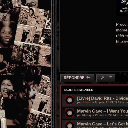
Précom
moment
référe
http:/
RÉPONDRE
SUJETS SIMILAIRES
[Livre] David Ritz - Divi
par
Adriok
»
18 janv. 2013 09:19
» d
Marvin Gaye – I Want You
par
bluesy
»
28 mai 2020 14:00
» da
Marvin Gaye – Let's Get I
par
bluesy
»
01 avr. 2020 10:37
» da