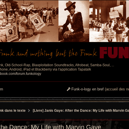
nk, Old-School-Rap, Blaxploitation Soundtracks, Afrobeat, Samba-Soul, ...
one, Android, iPad et Blackberry via l'application Tapatalk
ebook.com/forum.funkology
um
Funk-o-logy en bref
(accueil des no
nk dans le texte
[Livre] Janis Gaye: After the Dance: My Life with Marvin G
r the Dance: My Life with Marvin Gaye