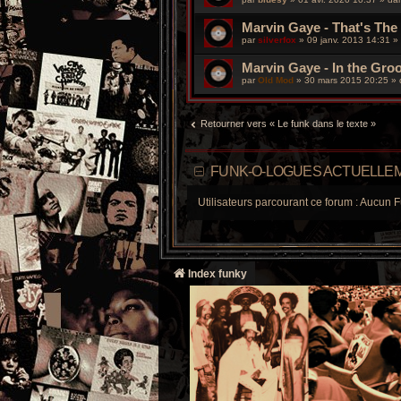
Marvin Gaye - That's The
par
silverfox
»
09 janv. 2013 14:31
»
Marvin Gaye - In the Gro
par
Old Mod
»
30 mars 2015 20:25
» 
Retourner vers « Le funk dans le texte »
FUNK-O-LOGUES ACTUELLEM
Utilisateurs parcourant ce forum : Aucun F
Index funky