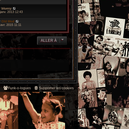
r
bluesy
 janv. 2013 12:43
r
Old Mod
 avr. 2015 11:11
ALLER À
Funk-o-logues
Supprimer les cookies