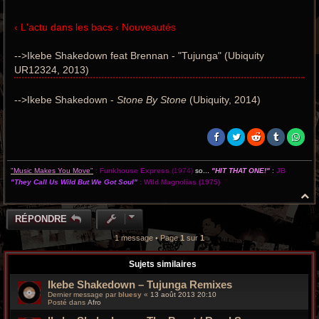
‹ L'actu dans les bacs ‹ Nouveautés
-->Ikebe Shakedown feat Brennan - "Tujunga" (Ubiquity
UR12324, 2013)
-->Ikebe Shakedown -
Stone By Stone
(Ubiquity, 2014)
"Music Makes You Move"
:
Funkhouse Express
(1974)
so...
"HIT THAT ONE!"
:
JB
"They Call Us Wild But We Got Soul"
:
Wild Magnolias
(1975)
H
a
u
RÉPONDRE
t
1 message • Page
1
sur
1
Sujets similaires
Ikebe Shakedown – Tujunga Remixes
Dernier message par
bluesy
«
13 août 2013 20:10
Posté dans
Afro