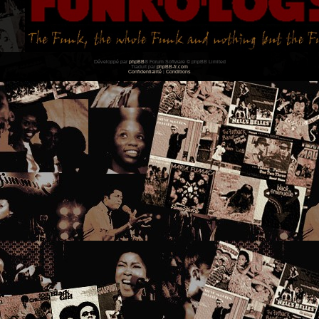
Développé par
phpBB
® Forum Software © phpBB Limited
Traduit par
phpBB-fr.com
Confidentialité
|
Conditions