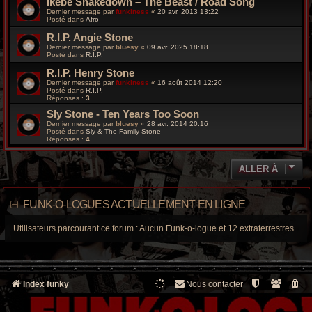
Ikebe Shakedown – The Beast / Road Song
Dernier message par
funkiness
«
20 avr. 2013 13:22
Posté dans
Afro
R.I.P. Angie Stone
Dernier message par
bluesy
«
09 avr. 2025 18:18
Posté dans
R.I.P.
R.I.P. Henry Stone
Dernier message par
funkiness
«
16 août 2014 12:20
Posté dans
R.I.P.
Réponses :
3
Sly Stone - Ten Years Too Soon
Dernier message par
bluesy
«
28 avr. 2014 20:16
Posté dans
Sly & The Family Stone
Réponses :
4
ALLER À
FUNK-O-LOGUES ACTUELLEMENT EN LIGNE
Utilisateurs parcourant ce forum : Aucun Funk-o-logue et 12 extraterrestres
Index funky
Nous contacter