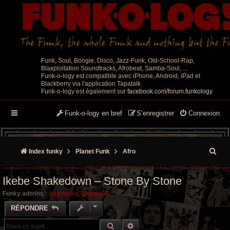
Funk, Soul, Boogie, Disco, Jazz-Funk, Old-School-Rap,
Blaxploitation Soundtracks, Afrobeat, Samba-Soul, ...
Funk-o-logy est compatible avec iPhone, Android, iPad et
Blackberry via l'application Tapatalk
Funk-o-logy est également sur
facebook.com/forum.funkology
Funk-o-logy en bref
S’enregistrer
Connexion
R
Index funky
Planet Funk
Afro
e
Ikebe Shakedown – Stone By Stone
c
Funky admins :
funkiness
,
Wonder B
h
RÉPONDRE
e
RECHERCHE GROOVY
RECHERCHE AVANCÉE