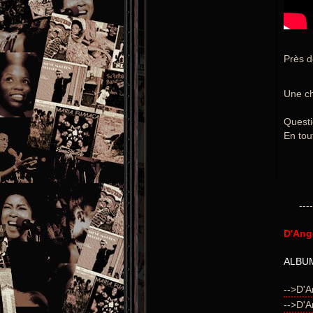
Près 
Une ch
Questio
En tou
----
D'Ang
ALBUM
-->D'A
-->D'A