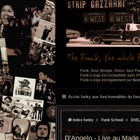
Funk, Soul, Boogie, Disco, Jazz-Fu
Funk-o-logy est compatible avec iPh
Funk-o-logy est également sur
fac
Accès funky aux fonctionnalités du for
Index funky
Funk School
DVD,
D'Angelo - Live au Made 