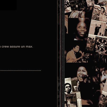
n crew assure un max.
-----------------------------------