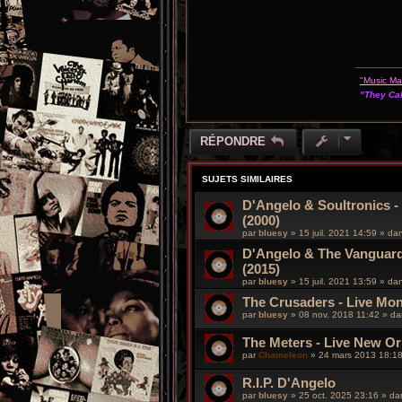
"Music M
"They Cal
RÉPONDRE
SUJETS SIMILAIRES
D'Angelo & Soultronics -
(2000)
par
bluesy
»
15 juil. 2021 14:59
» da
D'Angelo & The Vanguard 
(2015)
par
bluesy
»
15 juil. 2021 13:59
» da
The Crusaders - Live Mont
par
bluesy
»
08 nov. 2018 11:42
» d
The Meters - Live New Or
par
Chameleon
»
24 mars 2013 18:1
R.I.P. D'Angelo
par
bluesy
»
25 oct. 2025 23:16
» da