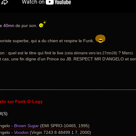
de
40mn
de pur son.
oriste superbe, qui a du chien et respire le Funk.
n : quel est le titre qui finit le live
? Merci.
(cela démarre vers les 27mn28)
t cas, une fin digne d'un Prince ou JB. RESPECT MR D'ANGELO et so
-----------------------------------------------------------------------------------------
elo sur Funk-O-Logy
(S)
ngelo -
Brown Sugar
(EMI SPRO-10465, 1995)
ngelo -
Voodoo
(Virgin 7243 8 48499 1 7, 2000)