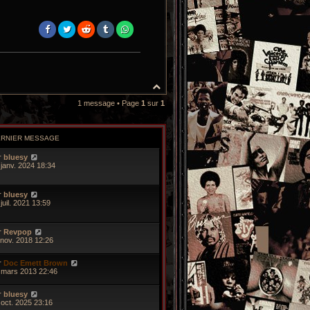
H
a
1 message • Page
1
sur
1
u
t
ERNIER MESSAGE
r
bluesy
 janv. 2024 18:34
r
bluesy
juil. 2021 13:59
r
Revpop
 nov. 2018 12:26
r
Doc Emett Brown
 mars 2013 22:46
r
bluesy
 oct. 2025 23:16