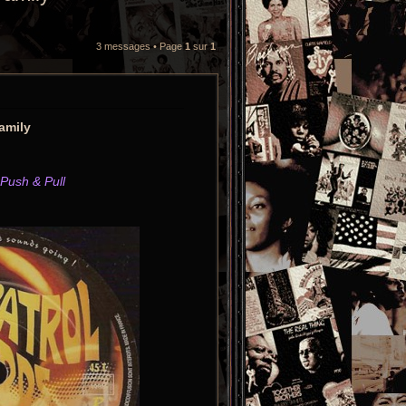
3 messages • Page
1
sur
1
Family
Push & Pull