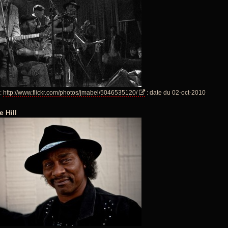
:
http://www.flickr.com/photos/jmabel/5046535120/
: date du 02-oct-2010
 Hill