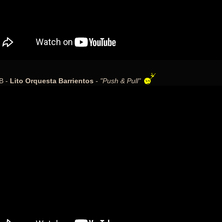
B -
Lito Orquesta Barrientos
-
"Push & Pull"