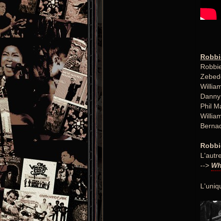
Robbie
Robbie
Zebede
Willia
Danny
Phil M
Willia
Bernad
Robbie
L'autr
-->
Wh
L'uniq