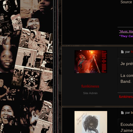
Source 
"Music M
"They Cal
M
par
f
e
s
Je pré
s
a
g
e
La com
Band.
funkiness
Site Admin
funkines
M
par
b
e
s
Ecoute
s
a
J'aime
g