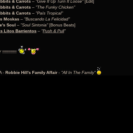
bbits & Carrots
–
"Give It Up Turn It Loose"
[Edit]
bbits & Carrots
–
"The Funky Chicken"
bbits & Carrots
–
"País Tropical"
s Moskas
–
"Buscando La Felicidad"
e's Soul
–
"Soul Sintonia"
[Bonus Beats]
s Litos Barrientos
–
"
Push & Pull
"
!!!!!!!!!!!
A -
Robbie Hill's Family Affair
-
"All In The Family"