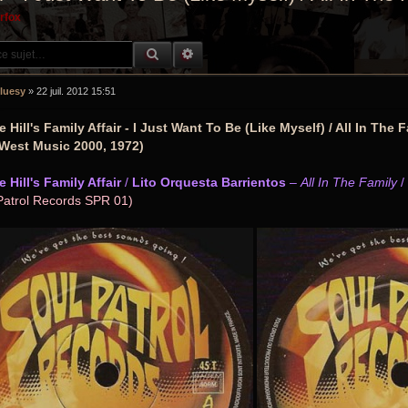
erfox
RECHERCHE GROOVY
RECHERCHE AVANCÉE
luesy
»
22 juil. 2012 15:51
 Hill's Family Affair - I Just Want To Be (Like Myself) / All In The 
 West Music 2000, 1972)
 Hill's Family Affair
/
Lito Orquesta Barrientos
‎–
All In The Family
/
Patrol Records SPR 01)