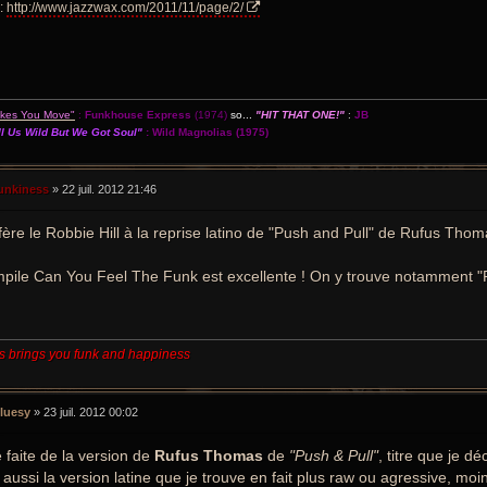
:
http://www.jazzwax.com/2011/11/page/2/
akes You Move"
:
Funkhouse Express
(1974)
so...
"HIT THAT ONE!"
:
JB
l Us Wild But We Got Soul"
:
Wild Magnolias
(1975)
unkiness
»
22 juil. 2012 21:46
fère le Robbie Hill à la reprise latino de "Push and Pull" de Rufus Thomas 
pile Can You Feel The Funk est excellente ! On y trouve notamment 
s brings you funk and happiness
luesy
»
23 juil. 2012 00:02
 faite de la version de
Rufus Thomas
de
"Push & Pull"
, titre que je dé
 aussi la version latine que je trouve en fait plus raw ou agressive, moi