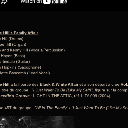
 Hill's Family Affair
 Hill (Drums)
e Hill (Organ)
m and Kenny Hill (Vocals/Percussion)
 Hayes (Bass)
artindale (Guitar)
m Hopkins (Saxophone)
ette Bascomb (Lead Vocal).
 Hill
a fait partie des
Black & White Affair
et à son départ à créé
Robb
e titre du groupe :
"I Just Want To Be (Like My Self)"
, figure sur la compi
eedle's Groove
: LIGHT IN THE ATTIC, réf. LITA 009 (2004)
ue 45T du groupe :
"All In The Family"
/
"I Just Want To Be (Like My Sel