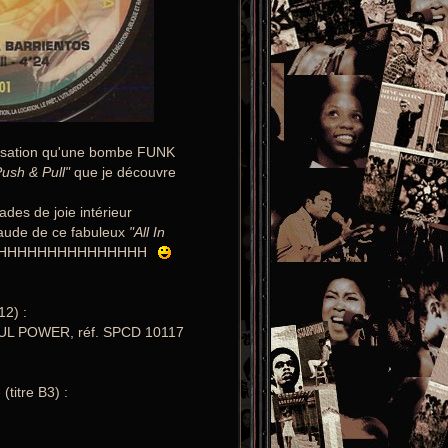
, sensation qu'une bombe FUNK
Push & Pull"
que je découvre
ades de joie intérieur
haude de ce fabuleux
"All In
AAAAAHHHHHHHHHHHHHHH
12) :
OUL POWER, réf. SPCD 10117
(titre B3) :