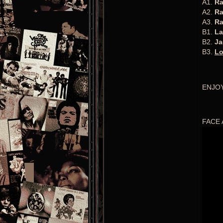
A1.
Ra
A2.
Ra
A3.
Ra
B1.
La
B2.
Ja
B3.
Lo
ENJOY !
FACE 