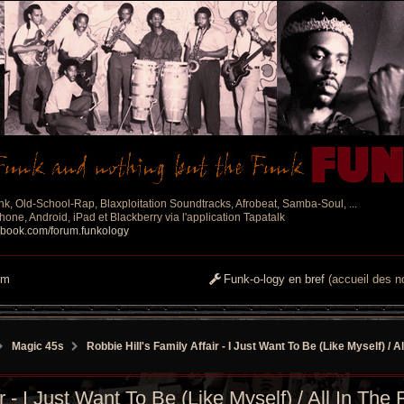
nk, Old-School-Rap, Blaxploitation Soundtracks, Afrobeat, Samba-Soul, ...
one, Android, iPad et Blackberry via l'application Tapatalk
ebook.com/forum.funkology
um
Funk-o-logy en bref
(accueil des no
Magic 45s
Robbie Hill's Family Affair - I Just Want To Be (Like Myself) / A
r - I Just Want To Be (Like Myself) / All In The 