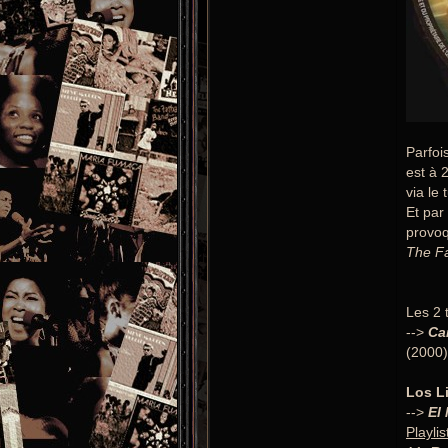
Parfoi
est à 2
via le 
Et par
provoq
The Fa
Les 2 
-->
Ca
(2000)
Los Li
-->
El
Playlis