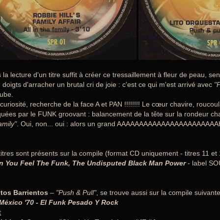
s la lecture d'un titre suffit à créer ce tressaillement à fleur de peau
 doigts d'arracher un brutal cri de joie : c'est ce qui m'est arrivé avec
"
tube.
 curiosité, recherche de la face A et PAN !!!!!!!! Le cœur chavire, roucoul
uées par le FUNK groovant : balancement de la tête sur la rondeur c
mily"
. Oui, non... oui : alors un grand AAAAAAAAAAAAAAAAAA
titres sont présents sur la compile (format CD uniquement - titres 11 et 
n You Feel The Funk, The Undisputed Black Man Power
- label S
tos Barrientos
–
"Push & Pull"
, se trouve aussi sur la compile suivante 
 México '70 - El Funk Pesado Y Rock
t