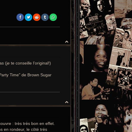
H
a
u
t
(je te conseille l'original!)
"Party Time" de Brown Sugar
H
a
u
t
couvre : très très bon en effet.
ns en rondeur, le côté très