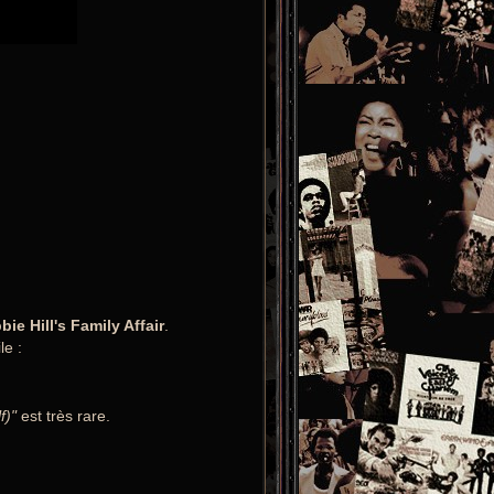
ie Hill's Family Affair
.
le :
f)"
est très rare.