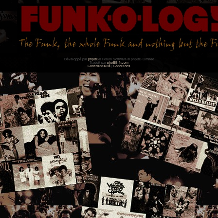
Développé par
phpBB
® Forum Software © phpBB Limited
Traduit par
phpBB-fr.com
Confidentialité
|
Conditions