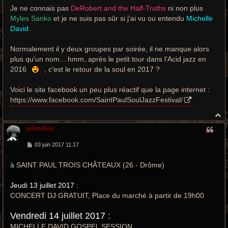
Je ne connais pas
DeRobert and the Half-Truths
ni non plus
Myles Sanko
et je ne suis pas sûr si j'ai vu ou entendu
Michelle
David
.
Normalement il y deux groupes par soirée, il ne manque alors
plus qu'un nom... hmm, après le petit tour dans l'Acid jazz en
2016
, c'est le retour de la soul en 2017 ?
Voici le site facebook un peu plus réactif que la page internet :
https://www.facebook.com/SaintPaulSoulJazzFestival/
H
a
silverfox
u
t
M
03 juin 2017 11:17
e
s
à SAINT PAUL TROIS CHÂTEAUX (26 - Drôme)
s
a
g
e
Jeudi 13 juillet 2017
:
CONCERT DJ GRATUIT, Place du marché à partir de 19h00
Vendredi 14 juillet 2017
:
MICHELLE DAVID GOSPEL SESSION