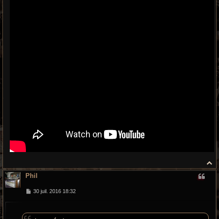
H
a
Phil
u
t
M
30 juil. 2016 18:32
e
s
s
a