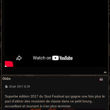
H
a
Oldie
u
t
M
18 juil. 2017 11:29
e
s
Superbe édition 2017 du Soul Festival qui gagne une fois plus le
s
a
pari d'attirer des musicien de classe dans ce petit bourg...
g
e
accueillant et souriant à n'en plus terminer.