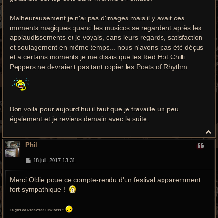
Malheureusement je n'ai pas d'images mais il y avait ces
moments magiques quand les musicos se regardent après les
applaudissements et je voyais, dans leurs regards, satisfaction
et soulagement en même temps... nous n'avons pas été déçus
et à certains moments je me disais que les Red Hot Chilli
Peppers ne devraient pas tant copier les Poets of Rhythm
Bon voila pour aujourd'hui il faut que je travaille un peu
également et je reviens demain avec la suite.
H
a
Phil
u
t
M
18 juil. 2017 13:31
e
s
Merci Oldie poue ce compte-rendu d'un festival apparemment
s
a
fort sympathique !
g
e
Le gars de Paris c'est Funkiness ?