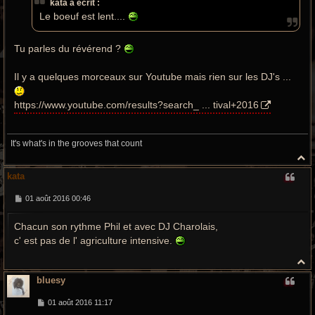
kata a écrit :
g
e
Le boeuf est lent....
Tu parles du révérend ?
Il y a quelques morceaux sur Youtube mais rien sur les DJ's ...
https://www.youtube.com/results?search_ ... tival+2016
It's what's in the grooves that count
H
a
kata
u
t
M
01 août 2016 00:46
e
s
Chacun son rythme Phil et avec DJ Charolais,
s
a
c' est pas de l' agriculture intensive.
g
e
H
a
bluesy
u
t
M
01 août 2016 11:17
e