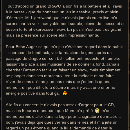
Tout d'abord un grand BRAVO à son fils à la batterie et à Travis
à la basse - que du bonheur, un jeu inlassable, précis et plein
d'énergie. M. Ligertwood que je n'avais jamais vu en live m'a
surpris par sa voix incroyablement souple, pleine de finesse et si
besoin forte et expressive - wow. En plus il n'est pas très grand
mais sa présence sur scène était impressionnante.
Pour Brian Auger ce qui m'a plu c'était son regard dans le public
- cherchant le feedback, voir la réaction de gens après un
passage de dingue sur son B3 - tellement modeste et humble,
laissant la place à ses musiciens de se donner à fond. Jamais
chercher l'attention facile en faisant un show, mais simplement
se plonger dans ses morceaux, tenir la mélodie et me faire
rêver de sons qu'il ne joue pas mais que j'entends quand
même... un peu difficile à décrire mais il y avait une énorme
énergie positive dans tout ça.
A la fin du concert je n'avais pas assez d'argent pour le CD,
mais les 5 euros manquant que Mom m'a prêté
m'ont
même permis d'aller dans la loge pour la signature du maitre...
bon, j'avais déjà quelques verres dans le nez et il m'a jeté un
regard un peu étonné quand je lui ai demandé de dater la