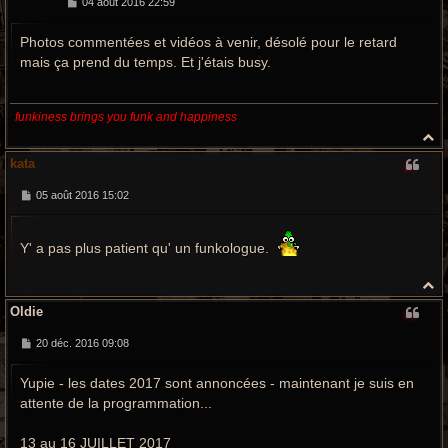
M
04 août 2016 22:59
e
s
Photos commentées et vidéos à venir, désolé pour le retard
s
a
mais ça prend du temps. Et j'étais busy.
g
e
funkiness brings you funk and happiness
H
a
kata
u
t
M
05 août 2016 15:02
e
s
s
Y' a pas plus patient qu' un funkologue.
a
g
e
H
a
Oldie
u
t
M
20 déc. 2016 09:08
e
s
Yupie - les dates 2017 sont annoncées - maintenant je suis en
s
a
attente de la programmation...
g
e
13 au 16 JUILLET 2017