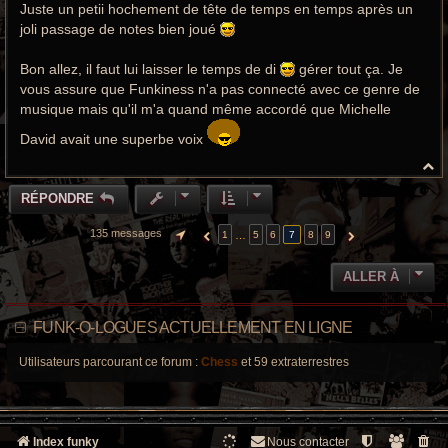
e
Juste un petii hochement de tête de temps en temps après un
joli passage de notes bien joué
Bon allez, il faut lui laisser le temps de di
gérer tout ça. Je
vous assure que Funkiness n'a pas connecté avec ce genre de
musique mais qu'il m'a quand même accordé que Michelle
David avait une superbe voix
H
a
u
RÉPONDRE
t
135 messages
…
1
5
6
7
8
9
PAGE
7
SUR
9
PRÉCÉDENTE
SUIVANTE
ALLER À
FUNK-O-LOGUES ACTUELLEMENT EN LIGNE
Utilisateurs parcourant ce forum :
Chess
et 59 extraterrestres
Index funky
Nous contacter