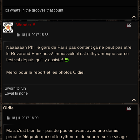
It's what's in the grooves that count
H
a
Wonder B
u
t
M
18 juil. 2017 15:33
e
s
Naaaaaan Phil le gars de Paris pas content çà ne peut pas être
s
a
le Révérend Funkiness! Impossible il est dithyrambique sur ce
g
e
festival depuis qu'il y assiste!
Merci pour le report et les photos Oldie!
Sworn to fun
Loyal to none
H
a
Oldie
u
t
M
18 juil. 2017 18:00
e
s
Mais c'est bien lui - pas de pas en avant avec une demie
s
a
piroutte élégante qui suit le rythme ni de sourire sur le visage.
g