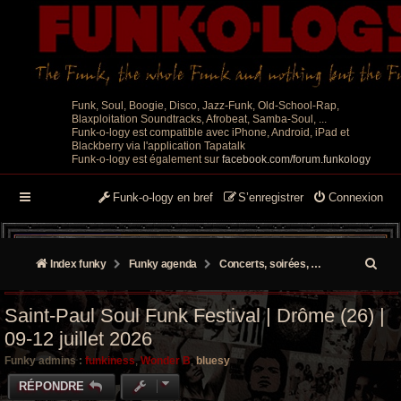
Funk, Soul, Boogie, Disco, Jazz-Funk, Old-School-Rap,
Blaxploitation Soundtracks, Afrobeat, Samba-Soul, ...
Funk-o-logy est compatible avec iPhone, Android, iPad et
Blackberry via l'application Tapatalk
Funk-o-logy est également sur
facebook.com/forum.funkology
Funk-o-logy en bref
S’enregistrer
Connexion
R
Index funky
Funky agenda
Concerts, soirées, événements
e
Saint-Paul Soul Funk Festival | Drôme (26) |
c
09-12 juillet 2026
h
Funky admins :
funkiness
,
Wonder B
,
bluesy
e
RÉPONDRE