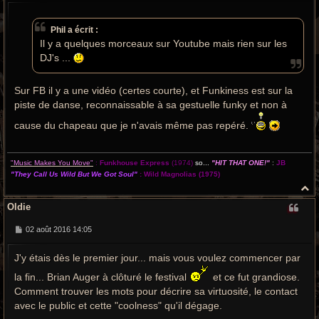
s
s
a
Phil a écrit :
g
e
Il y a quelques morceaux sur Youtube mais rien sur les
DJ's ...
Sur FB il y a une vidéo (certes courte), et Funkiness est sur la
piste de danse, reconnaissable à sa gestuelle funky et non à
cause du chapeau que je n'avais même pas repéré.
"Music Makes You Move"
:
Funkhouse Express
(1974)
so...
"HIT THAT ONE!"
:
JB
"They Call Us Wild But We Got Soul"
:
Wild Magnolias
(1975)
H
a
Oldie
u
t
M
02 août 2016 14:05
e
s
J'y étais dès le premier jour... mais vous voulez commencer par
s
a
g
la fin... Brian Auger à clôturé le festival
et ce fut grandiose.
e
Comment trouver les mots pour décrire sa virtuosité, le contact
avec le public et cette "coolness" qu'il dégage.