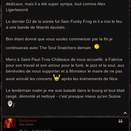
dédicace, mais il a été super sympa, tout comme Alex
Ligertwoord.
Le dernier DJ de la soirée fut Sam Funky Frog et il a mis le feu
à une bande de fêtards épuisés...
Bon étant donné que vous voulez commencer par la fin je
continuerais avec The Soul Snatchers demain
Merci à Saint-Paul-Trois-Châteaux de nous accueillir, à Fabrice
pour son travail et son amour pour le funk, le jazz et la soul, aux
bénévoles de nous supporter et à Monsieur le maire de ne pas
avoir annulé les concerts
après les évènements de Nice.
Le lendemain matin je me suis baladé dans le bourg et tout était
rangé, démonté et nettoyé - c'est presque mieux qu'en Suisse
H
a
funkiness
u
Site Admin
t