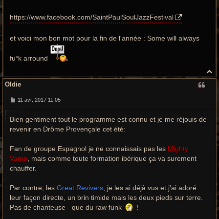
https://www.facebook.com/SaintPaulSoulJazzFestival
et voici mon bon mot pour la fin de l'année : Some will always
fu*k arround
H
a
Oldie
u
t
M
11 avr. 2017 11:05
e
s
Bien gentiment tout le programme est connu et je me réjouis de
s
a
revenir en Drôme Provençale cet été:
g
e
Fan de groupe Espagnol je ne connaissais pas les
Mighty
Vamp
, mais comme toute formation ibérique ça va surement
chauffer.
Par contre, les
Great Revivers
, je les ai déjà vus et j'ai adoré
leur façon directe, un brin timide mais les deux pieds sur terre.
Pas de chanteuse - que du raw funk
!