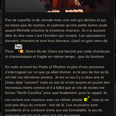
Pas de superflu ni de chorale mais une voix qui déchire et qui
ne laisse pas de marbre, et j'admets qu'une petite larme coule
quand Michelle entonne la troisième chanson. Je n'ai aucune
idée du titre mais c'est l'émotion qui compte. Les spectateurs
dansent, chantent et sont tous heureux. (sauf un gars venu de
Paris
)Notre fils de 14ans est fasciné par cette chanteuse
si charismatique et fragile en même temps - que du bonheur.
En suite arrivent les Poets of Rhythm et plus d'une personne
s'interrogeait sur ce que ça allait donner, vu le peu de live qu'ils
ont fait ces dernières années. Je les ai vus il y a deux ans et
j'étais déjà "converti" mais ce soir ils m'ont surpris en jouant des
morceaux moins connus et il a fallut que je crie de toutes me
forces "North Carolina" pour que finalement, pour le rappel, ils
me sortent une chanson avec un refrain simple
mais je ne
suis pas déçu du concert - loin de là. Les musiciens sont
excellents et la cohésion entre eux est formidable, le jeu du
guitariste est top et le saxo m'a mis en extase.