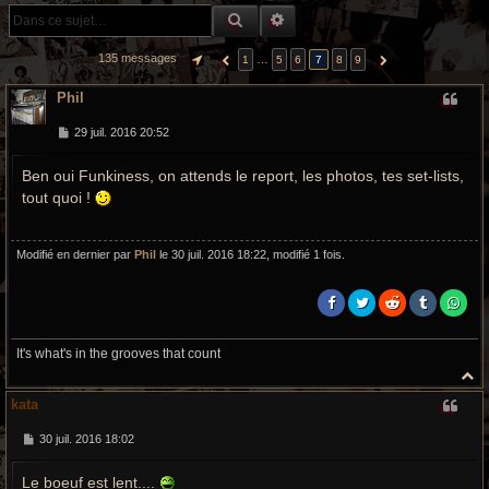
r
RECHERCHE GROOVY
RECHERCHE AVANCÉE
c
135 messages
…
1
5
6
7
8
9
PAGE
7
SUR
9
PRÉCÉDENTE
SUIVANTE
h
Phil
e
M
29 juil. 2016 20:52
g
e
s
Ben oui Funkiness, on attends le report, les photos, tes set-lists,
s
r
a
tout quoi !
g
o
e
o
Modifié en dernier par
Phil
le 30 juil. 2016 18:22, modifié 1 fois.
v
y
It's what's in the grooves that count
H
a
kata
u
t
M
30 juil. 2016 18:02
e
s
Le boeuf est lent....
s