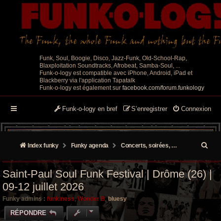
Funk, Soul, Boogie, Disco, Jazz-Funk, Old-School-Rap,
Blaxploitation Soundtracks, Afrobeat, Samba-Soul, ...
Funk-o-logy est compatible avec iPhone, Android, iPad et
Blackberry via l'application Tapatalk
Funk-o-logy est également sur
facebook.com/forum.funkology
Funk-o-logy en bref
S’enregistrer
Connexion
R
Index funky
Funky agenda
Concerts, soirées, événements
e
Saint-Paul Soul Funk Festival | Drôme (26) |
c
09-12 juillet 2026
h
Funky admins :
funkiness
,
Wonder B
,
bluesy
e
RÉPONDRE