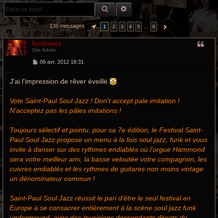
r
RECHERCHE GROOVY
RECHERCHE AVANCÉE
c
135 messages
…
1
2
3
4
5
9
PAGE
1
SUR
9
SUIVANTE
h
funkiness
e
Site Admin
M
06 avr. 2012 18:31
g
e
s
r
J'ai l'impression de rêver éveillé
s
a
g
o
e
Vote Saint-Paul Soul Jazz ! Don't accept pale imitation !
N'acceptez pas les pâles imitations !
o
v
Toujours sélectif et pointu, pour sa 7e édition, le Festival Saint-
Paul Soul Jazz propose un menu à la fois soul jazz, funk et vous
y
invite à danser sur des rythmes endiablés où l’orgue Hammond
sera votre meilleur ami, la basse veloutée votre compagnon, les
cuivres endiablés et les rythmes de guitares non moins vintage
un dénominateur commun !
Saint-Paul Soul Jazz réussit le pari d’être le seul festival en
Europe à se consacrer entièrement à la scène soul jazz funk
underground, avec des musiciens descendants directs de