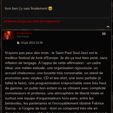
a
g
e
bon ben j'y vais finalement
funkiness brings you funk and happiness
H
a
funkiness
u
Site Admin
t
M
10 juil. 2012 22:39
e
s
N’ayons pas peur des mots : le Saint Paul Soul Jazz est le
s
a
meilleur festival de funk d’Europe. Je dis ça tout bien pesé, sans
g
e
inflation de langage. À l’appui de cette affirmation : un cadre
idéal, une météo estivale, une organisation rigoureuse, un
accueil chaleureux, une buvette très convenable, un stand de
promotion avec vinyles, CD et tee-shirt, une sono parfaite (il
fallait le faire), une programmation irréprochable voire très haut
de gamme, un public bon enfant où se côtoient avec complicité
connaisseurs et profanes, une atmosphère de liberté totale et
surtout une équipe d’organisateurs hors pairs, entre les
bénévoles, les partenaires et l’incroyablement obstiné Fabrice
Garcia - à l’origine de tout - dont on comprend très vite en