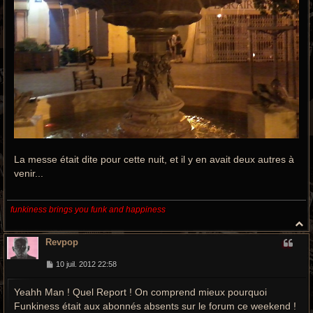
La messe était dite pour cette nuit, et il y en avait deux autres à
venir...
funkiness brings you funk and happiness
H
a
Revpop
u
t
M
10 juil. 2012 22:58
e
s
Yeahh Man ! Quel Report ! On comprend mieux pourquoi
s
a
Funkiness était aux abonnés absents sur le forum ce weekend !
g