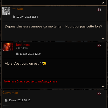
H
a
titisoul
u
t
M
10 avr. 2012 11:53
e
s
Depuis plusieurs années,ça me tente... Pourquoi pas cette fois?
s
a
g
e
H
a
funkiness
u
Site Admin
t
M
11 avr. 2012 12:24
e
s
Alors c'est bon, on est 4
s
a
g
e
funkiness brings you funk and happiness
H
a
Catwoman
u
t
M
13 avr. 2012 18:16
e
s