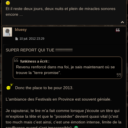
e
Et il reste deux jours, deux nuits et plein de miracles sonores
encore ...
H
a
bluesy
u
t
M
10 juil. 2012 23:29
e
s
SUPER REPORT QUI TUE !!!!!!!!!!!!!!!
s
a
g
e
funkiness a écrit :
Revenu renforcé dans ma foi, je sais maintenant où se
trouve la "terre promise".
Donc the place to be pour 2013.
L'ambiance des Festivals en Province est souvent géniale.
Je rajouterai, te lire m'a fait comme lorsque j'écoute un titre qui
m'explose la tête et que le "posséder" devient quasi vital (c'est
too much mais c'est ainsi, c'est une émotion intense, limite de la
souffrance quand c'est innacessible).