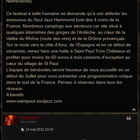
Netherlands)
Ce festival à taille humaine ne demande qu'à voir déferler les
amoureux du Soul Jazz Hammond funk des 4 coins de la
France. Nombreux campings aux alentours car site situé à
quelques kilomètres des gorges de l'Ardèche, au cœur de la
Vallée du Rhône (route des vins) et de la Drôme provençale.
Sur la route vers la côte d'Azur, de l'Espagne et en ce début de
vacances, venez faire une halte à Saint Paul Trois Châteaux et
profiter pour moins de 60 euros à trois concerts d'exception au
cœur du village de St Paul.
L’équipe de bénévoles seront heureux de vous accueillir en ce
début de Juillet pour vous présenter une programmation unique
dans le sud de la France. Pensez à réservez dans tous les
réseaux.
A bientôt
www-saintpaul-souljazz.com
H
a
funkiness
u
Site Admin
t
M
24 mai 2012 23:42
e
s