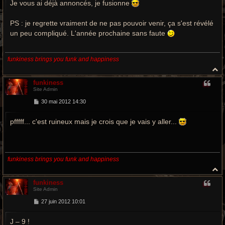
Je vous ai déjà annoncés, je fusionne
s
a
g
e
PS : je regrette vraiment de ne pas pouvoir venir, ça s'est révélé
un peu compliqué. L'année prochaine sans faute
funkiness brings you funk and happiness
H
a
funkiness
u
Site Admin
t
M
30 mai 2012 14:30
e
s
pfffff... c'est ruineux mais je crois que je vais y aller...
s
a
g
e
funkiness brings you funk and happiness
H
a
funkiness
u
Site Admin
t
M
27 juin 2012 10:01
e
s
J – 9 !
s