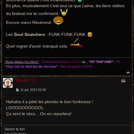
En plus, musicalement c'est tout ce que j'aime, les liens vidéos
du festival me le confirment.
Encore merci Révérend.
Les
Soul Snatchers
: FUNK FUNK FUNK.
Quel regret d'avoir manqué cela.
"Music Makes You Move"
:
Funkhouse Express
(1974)
so...
"HIT THAT ONE!"
:
JB
"They Call Us Wild But We Got Soul"
:
Wild Magnolias
(1975)
H
a
Wonder B
u
t
M
11 juil. 2012 01:50
e
s
Hahaha il a pété les plombs le bon funkiness !
s
a
LOOOOOOOOOOL
g
e
Ça sent le vécu... On en reparlera!
Sworn to fun