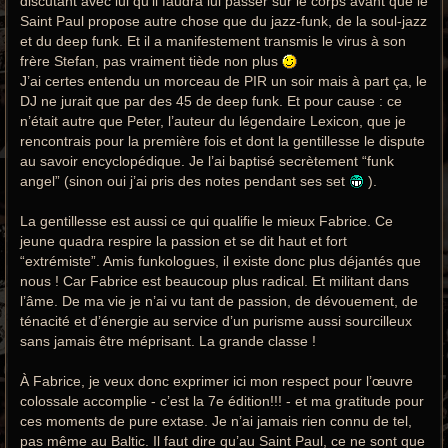
discutant avec lui qu’il faudra lui passer sur le corps avant que le
Saint Paul propose autre chose que du jazz-funk, de la soul-jazz
et du deep funk. Et il a manifestement transmis le virus à son
frère Stefan, pas vraiment tiède non plus
J’ai certes entendu un morceau de PIR un soir mais à part ça, le
DJ ne jurait que par des 45 de deep funk. Et pour cause : ce
n’était autre que Peter, l’auteur du légendaire Lexicon, que je
rencontrais pour la première fois et dont la gentillesse le dispute
au savoir encyclopédique. Je l’ai baptisé secrètement “funk
angel” (sinon oui j’ai pris des notes pendant ses set
).
La gentillesse est aussi ce qui qualifie le mieux Fabrice. Ce
jeune quadra respire la passion et se dit haut et fort
“extrémiste”. Amis funkologues, il existe donc plus déjantés que
nous ! Car Fabrice est beaucoup plus radical. Et militant dans
l’âme. De ma vie je n’ai vu tant de passion, de dévouement, de
ténacité et d’énergie au service d’un purisme aussi sourcilleux
sans jamais être méprisant. La grande classe !
À Fabrice, je veux donc exprimer ici mon respect pour l’œuvre
colossale accomplie - c’est la 7e édition!!! - et ma gratitude pour
ces moments de pure extase. Je n’ai jamais rien connu de tel,
pas même au Baltic. Il faut dire qu’au Saint Paul, ce ne sont que