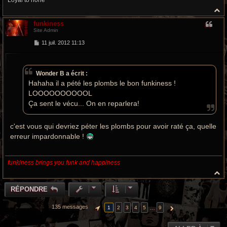
Loyal to none
H
a
funkiness
u
Site Admin
t
M
11 juil. 2012 11:13
e
s
s
a
Wonder B a écrit :
g
e
Hahaha il a pété les plombs le bon funkiness !
LOOOOOOOOOOL
Ça sent le vécu... On en reparlera!
c'est vous qui devriez péter les plombs pour avoir raté ça, quelle
erreur impardonnable !
funkiness brings you funk and happiness
H
a
u
RÉPONDRE
t
135 messages
…
1
2
3
4
5
9
PAGE
1
SUR
9
SUIVANTE