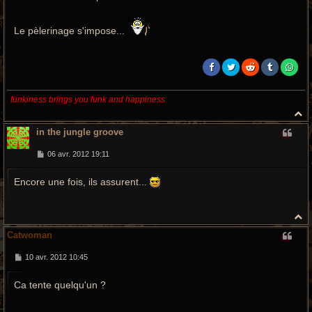
Le pèlerinage s'impose...
funkiness brings you funk and happiness
H
a
in the jungle groove
u
t
M
06 avr. 2012 19:11
e
s
Encore une fois, ils assurent...
s
a
g
e
H
a
Catwoman
u
t
M
10 avr. 2012 10:45
e
s
Ca tente quelqu'un ?
s
a
g
e