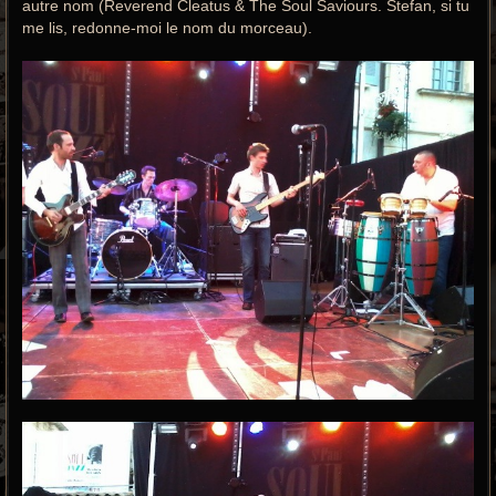
autre nom (Reverend Cleatus & The Soul Saviours. Stefan, si tu
me lis, redonne-moi le nom du morceau).