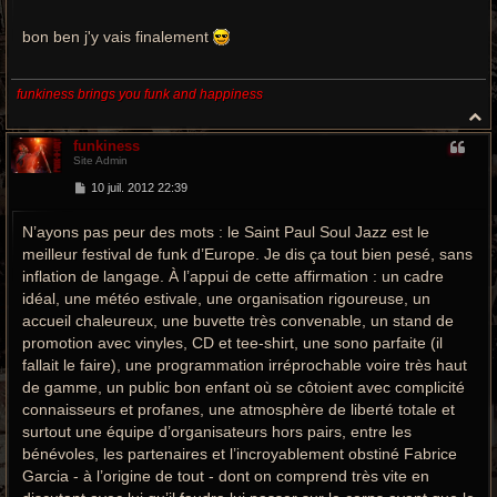
a
g
e
bon ben j'y vais finalement
funkiness brings you funk and happiness
H
a
funkiness
u
Site Admin
t
M
10 juil. 2012 22:39
e
s
N’ayons pas peur des mots : le Saint Paul Soul Jazz est le
s
a
meilleur festival de funk d’Europe. Je dis ça tout bien pesé, sans
g
e
inflation de langage. À l’appui de cette affirmation : un cadre
idéal, une météo estivale, une organisation rigoureuse, un
accueil chaleureux, une buvette très convenable, un stand de
promotion avec vinyles, CD et tee-shirt, une sono parfaite (il
fallait le faire), une programmation irréprochable voire très haut
de gamme, un public bon enfant où se côtoient avec complicité
connaisseurs et profanes, une atmosphère de liberté totale et
surtout une équipe d’organisateurs hors pairs, entre les
bénévoles, les partenaires et l’incroyablement obstiné Fabrice
Garcia - à l’origine de tout - dont on comprend très vite en