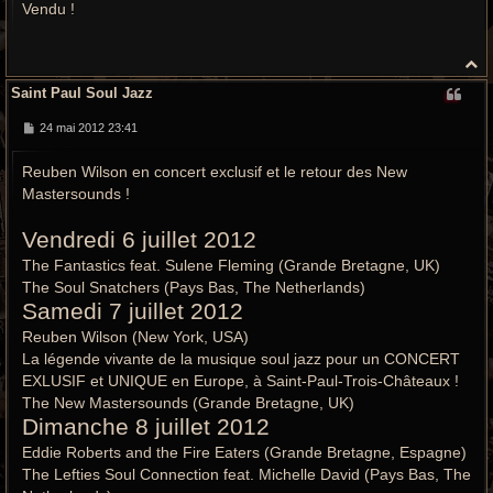
Vendu !
s
a
g
e
H
a
Saint Paul Soul Jazz
u
t
M
24 mai 2012 23:41
e
s
Reuben Wilson en concert exclusif et le retour des New
s
a
Mastersounds !
g
e
Vendredi 6 juillet 2012
The Fantastics feat. Sulene Fleming (Grande Bretagne, UK)
The Soul Snatchers (Pays Bas, The Netherlands)
Samedi 7 juillet 2012
Reuben Wilson (New York, USA)
La légende vivante de la musique soul jazz pour un CONCERT
EXLUSIF et UNIQUE en Europe, à Saint-Paul-Trois-Châteaux !
The New Mastersounds (Grande Bretagne, UK)
Dimanche 8 juillet 2012
Eddie Roberts and the Fire Eaters (Grande Bretagne, Espagne)
The Lefties Soul Connection feat. Michelle David (Pays Bas, The