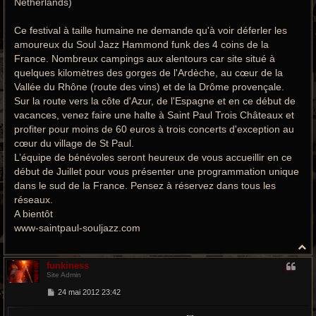
Netherlands)
Ce festival à taille humaine ne demande qu'à voir déferler les
amoureux du Soul Jazz Hammond funk des 4 coins de la
France. Nombreux campings aux alentours car site situé à
quelques kilomètres des gorges de l'Ardèche, au cœur de la
Vallée du Rhône (route des vins) et de la Drôme provençale.
Sur la route vers la côte d'Azur, de l'Espagne et en ce début de
vacances, venez faire une halte à Saint Paul Trois Châteaux et
profiter pour moins de 60 euros à trois concerts d'exception au
cœur du village de St Paul.
L’équipe de bénévoles seront heureux de vous accueillir en ce
début de Juillet pour vous présenter une programmation unique
dans le sud de la France. Pensez à réservez dans tous les
réseaux.
A bientôt
www-saintpaul-souljazz.com
H
a
funkiness
u
Site Admin
t
M
24 mai 2012 23:42
e
s