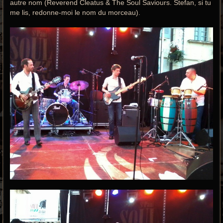
autre nom (Reverend Cleatus & The Soul Saviours. Stefan, si tu
me lis, redonne-moi le nom du morceau).