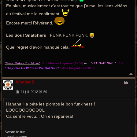
En plus, musicalement c'est tout ce que j'aime, les liens vidéos
du festival me le confirment.
Encore merci Révérend.
Les
Soul Snatchers
: FUNK FUNK FUNK.
Quel regret d'avoir manqué cela.
"Music Makes You Move"
:
Funkhouse Express
(1974)
so...
"HIT THAT ONE!"
:
JB
"They Call Us Wild But We Got Soul"
:
Wild Magnolias
(1975)
H
a
Wonder B
u
t
M
11 juil. 2012 01:50
e
s
Hahaha il a pété les plombs le bon funkiness !
s
a
LOOOOOOOOOOL
g
e
Ça sent le vécu... On en reparlera!
Sworn to fun