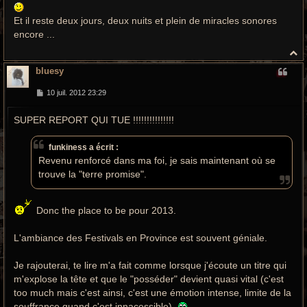
e
Et il reste deux jours, deux nuits et plein de miracles sonores
encore ...
H
a
bluesy
u
t
M
10 juil. 2012 23:29
e
s
SUPER REPORT QUI TUE !!!!!!!!!!!!!!!
s
a
g
e
funkiness a écrit :
Revenu renforcé dans ma foi, je sais maintenant où se
trouve la "terre promise".
Donc the place to be pour 2013.
L'ambiance des Festivals en Province est souvent géniale.
Je rajouterai, te lire m'a fait comme lorsque j'écoute un titre qui
m'explose la tête et que le "posséder" devient quasi vital (c'est
too much mais c'est ainsi, c'est une émotion intense, limite de la
souffrance quand c'est innacessible).