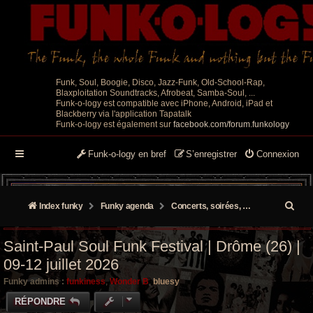
Funk, Soul, Boogie, Disco, Jazz-Funk, Old-School-Rap,
Blaxploitation Soundtracks, Afrobeat, Samba-Soul, ...
Funk-o-logy est compatible avec iPhone, Android, iPad et
Blackberry via l'application Tapatalk
Funk-o-logy est également sur
facebook.com/forum.funkology
Funk-o-logy en bref
S’enregistrer
Connexion
R
Index funky
Funky agenda
Concerts, soirées, événements
e
Saint-Paul Soul Funk Festival | Drôme (26) |
c
09-12 juillet 2026
h
Funky admins :
funkiness
,
Wonder B
,
bluesy
e
RÉPONDRE