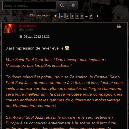
r
RECHERCHE GROOVY
RECHERCHE AVANCÉE
c
135 messages
…
1
2
3
4
5
9
PAGE
1
SUR
9
SUIVANTE
h
funkiness
e
Site Admin
M
06 avr. 2012 18:31
g
e
s
r
J'ai l'impression de rêver éveillé
s
a
g
o
e
Vote Saint-Paul Soul Jazz ! Don't accept pale imitation !
N'acceptez pas les pâles imitations !
o
v
Toujours sélectif et pointu, pour sa 7e édition, le Festival Saint-
Paul Soul Jazz propose un menu à la fois soul jazz, funk et vous
y
invite à danser sur des rythmes endiablés où l’orgue Hammond
sera votre meilleur ami, la basse veloutée votre compagnon, les
cuivres endiablés et les rythmes de guitares non moins vintage
un dénominateur commun !
Saint-Paul Soul Jazz réussit le pari d’être le seul festival en
Europe à se consacrer entièrement à la scène soul jazz funk
underground, avec des musiciens descendants directs de