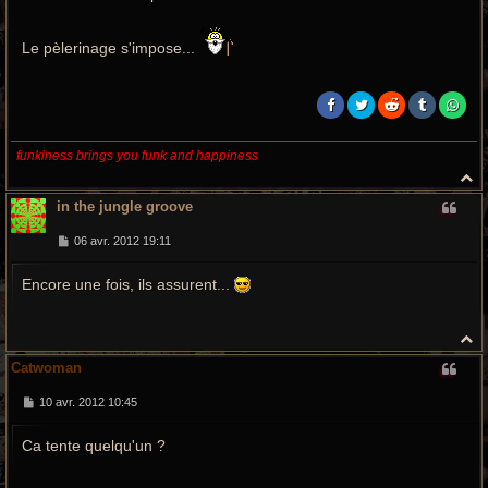
Le pèlerinage s'impose...
funkiness brings you funk and happiness
H
a
in the jungle groove
u
t
M
06 avr. 2012 19:11
e
s
Encore une fois, ils assurent...
s
a
g
e
H
a
Catwoman
u
t
M
10 avr. 2012 10:45
e
s
Ca tente quelqu'un ?
s
a
g
e