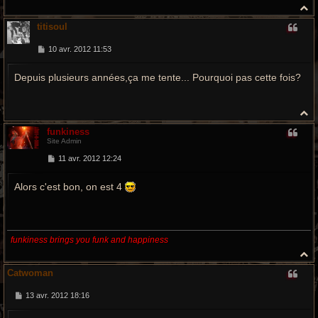
H
a
titisoul
u
t
M
10 avr. 2012 11:53
e
s
Depuis plusieurs années,ça me tente... Pourquoi pas cette fois?
s
a
g
e
H
a
funkiness
u
Site Admin
t
M
11 avr. 2012 12:24
e
s
Alors c'est bon, on est 4
s
a
g
e
funkiness brings you funk and happiness
H
a
Catwoman
u
t
M
13 avr. 2012 18:16
e
s