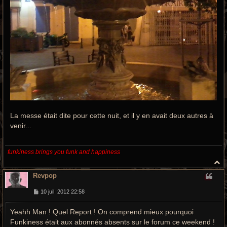
La messe était dite pour cette nuit, et il y en avait deux autres à
venir...
funkiness brings you funk and happiness
H
a
Revpop
u
t
M
10 juil. 2012 22:58
e
s
Yeahh Man ! Quel Report ! On comprend mieux pourquoi
s
a
Funkiness était aux abonnés absents sur le forum ce weekend !
g