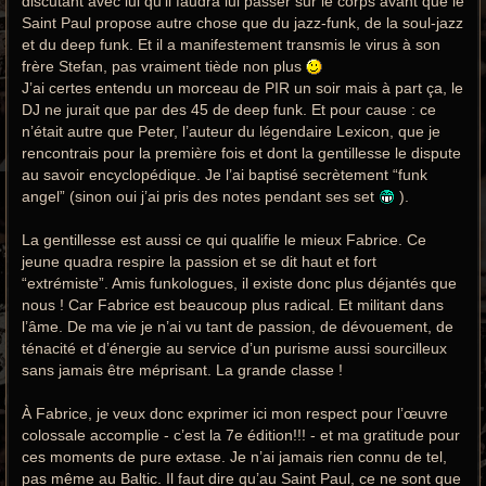
discutant avec lui qu’il faudra lui passer sur le corps avant que le
Saint Paul propose autre chose que du jazz-funk, de la soul-jazz
et du deep funk. Et il a manifestement transmis le virus à son
frère Stefan, pas vraiment tiède non plus
J’ai certes entendu un morceau de PIR un soir mais à part ça, le
DJ ne jurait que par des 45 de deep funk. Et pour cause : ce
n’était autre que Peter, l’auteur du légendaire Lexicon, que je
rencontrais pour la première fois et dont la gentillesse le dispute
au savoir encyclopédique. Je l’ai baptisé secrètement “funk
angel” (sinon oui j’ai pris des notes pendant ses set
).
La gentillesse est aussi ce qui qualifie le mieux Fabrice. Ce
jeune quadra respire la passion et se dit haut et fort
“extrémiste”. Amis funkologues, il existe donc plus déjantés que
nous ! Car Fabrice est beaucoup plus radical. Et militant dans
l’âme. De ma vie je n’ai vu tant de passion, de dévouement, de
ténacité et d’énergie au service d’un purisme aussi sourcilleux
sans jamais être méprisant. La grande classe !
À Fabrice, je veux donc exprimer ici mon respect pour l’œuvre
colossale accomplie - c’est la 7e édition!!! - et ma gratitude pour
ces moments de pure extase. Je n’ai jamais rien connu de tel,
pas même au Baltic. Il faut dire qu’au Saint Paul, ce ne sont que