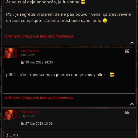
Je vous ai déjà annoncés, je fusionne
s
a
g
e
PS : je regrette vraiment de ne pas pouvoir venir, ça s'est révélé
un peu compliqué. L'année prochaine sans faute
funkiness brings you funk and happiness
H
a
funkiness
u
Site Admin
t
M
30 mai 2012 14:30
e
s
pfffff... c'est ruineux mais je crois que je vais y aller...
s
a
g
e
funkiness brings you funk and happiness
H
a
funkiness
u
Site Admin
t
M
27 juin 2012 10:01
e
s
J – 9 !
s