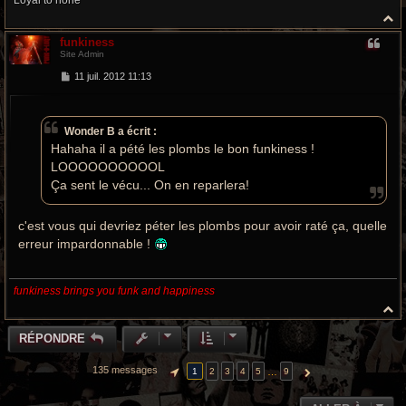
Loyal to none
H
a
funkiness
u
Site Admin
t
M
11 juil. 2012 11:13
e
s
s
a
Wonder B a écrit :
g
e
Hahaha il a pété les plombs le bon funkiness !
LOOOOOOOOOOL
Ça sent le vécu... On en reparlera!
c'est vous qui devriez péter les plombs pour avoir raté ça, quelle
erreur impardonnable !
funkiness brings you funk and happiness
H
a
u
RÉPONDRE
t
135 messages
…
1
2
3
4
5
9
PAGE
1
SUR
9
SUIVANTE