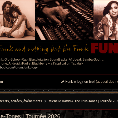
nk, Old-School-Rap, Blaxploitation Soundtracks, Afrobeat, Samba-Soul, ...
one, Android, iPad et Blackberry via l'application Tapatalk
ebook.com/forum.funkology
um
Funk-o-logy en bref
(accueil des no
certs, soirées, événements
Michelle David & The True-Tones | Tournée 20
ue-Tones | Tournée 2026