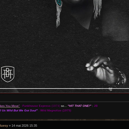
akes You Move"
:
Funkhouse Express
(1974)
so...
"HIT THAT ONE!"
:
JB
l Us Wild But We Got Soul"
:
Wild Magnolias
(1975)
luesy
»
14 mai 2026 15:35