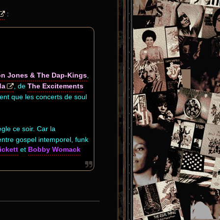
:
on Jones & The Dap-Kings
,
da
, de
The Excitements
ent que les concerts de soul
gle ce soir. Car la
entre gospel intemporel, funk
ickett
et
Bobby Womack