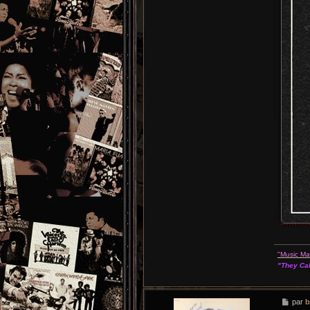
"Music M
"They Cal
M
par
b