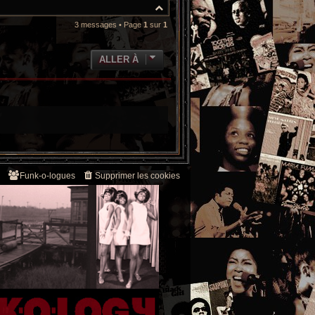
H
a
3 messages • Page
1
sur
1
u
t
ALLER À
Funk-o-logues
Supprimer les cookies