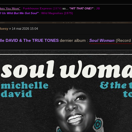
akes You Move"
:
Funkhouse Express
(1974)
so...
"HIT THAT ONE!"
:
JB
l Us Wild But We Got Soul"
:
Wild Magnolias
(1975)
luesy
»
14 mai 2026 15:04
lle DAVID & The TRUE TONES
dernier album :
Soul Woman
(Record 