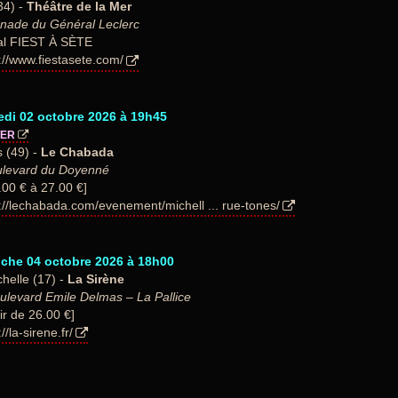
34) -
Théâtre de la Mer
nade du Général Leclerc
al FIEST À SÈTE
://www.fiestasete.com/
edi 02 octobre 2026 à 19h45
TER
 (49) -
Le Chabada
ulevard du Doyenné
.00 € à 27.00 €]
://lechabada.com/evenement/michell ... rue-tones/
che 04 octobre 2026 à 18h00
helle (17) -
La Sirène
ulevard Emile Delmas – La Pallice
ir de 26.00 €]
//la-sirene.fr/