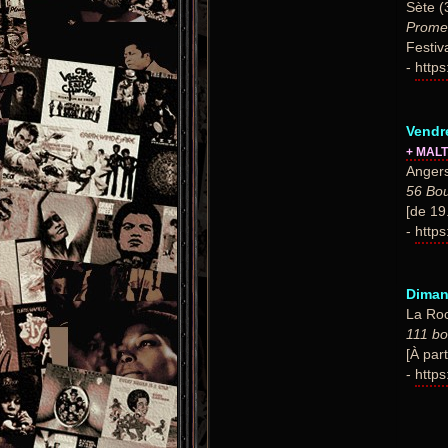
Sète (
Prome
Festiv
-
https
Vendr
+ MAL
Angers
56 Bo
[de 19
-
https
Diman
La Roc
111 bo
[À part
-
https: