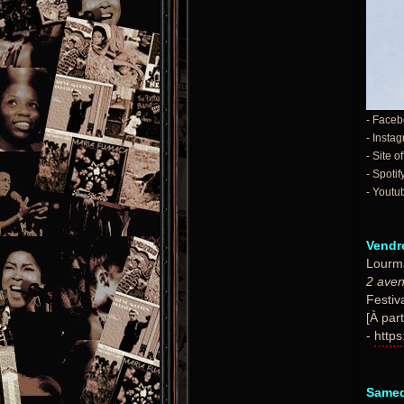
- Faceb
- Insta
- Site of
- Spotif
- Youtu
Vendre
Lourma
2 aven
Festiv
[À part
-
https
Samed