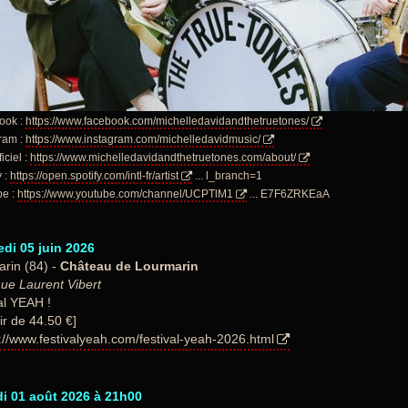
ook :
https://www.facebook.com/michelledavidandthetruetones/
gram :
https://www.instagram.com/michelledavidmusic/
ficiel :
https://www.michelledavidandthetruetones.com/about/
y :
https://open.spotify.com/intl-fr/artist
... l_branch=1
be :
https://www.youtube.com/channel/UCPTlM1
... E7F6ZRKEaA
di 05 juin 2026
rin (84) -
Château de Lourmarin
ue Laurent Vibert
al YEAH !
ir de 44.50 €]
://www.festivalyeah.com/festival-yeah-2026.html
i 01 août 2026 à 21h00