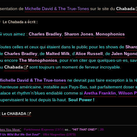
sentation de
Michelle David & The True-Tones
sur le site du
Chabada
Le Chabada a écrit :
Si vous aimez :
Charles Bradley
,
Sharon Jones
,
Monophonics
Toutes celles et ceux qui étaient dans le public pour les shows de
Shar
de
Charles Bradley
, de
Malted Milk
, d’
Alice Russell
, de
Jalen Ngon
ou encore
The Monophonics
, pour n’en citer que quelques-un·es, sav
au
Chabada
sont toujours un moment de ferveur incroyable.
Michelle David & The True-tones
ne devrait pas faire exception à la rè
chanteuse américaine, installée aux Pays-Bas, sait parfaitement doser 
salace et rhythm’n’blues endiablé comme si
Aretha Franklin
,
Wilson P
supervisaient le tout depuis là-haut.
Soul Power !
:
Le CHABADA
akes You Move"
:
Funkhouse Express
(1974)
so...
"HIT THAT ONE!"
:
JB
l Us Wild But We Got Soul"
:
Wild Magnolias
(1975)