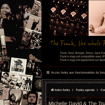
Funk, Soul, Boogie, Disco, Jazz-Fu
Funk-o-logy est compatible avec iPh
Funk-o-logy est également sur
fac
Accès funky aux fonctionnalités du for
Index funky
Funky agenda
Con
Michelle David & The Tr