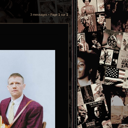
3 messages • Page
1
sur
1