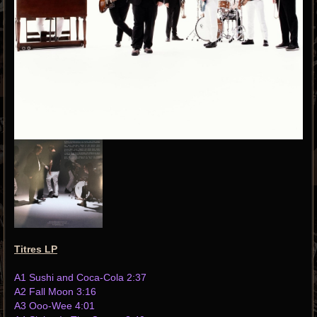
Titres LP
A1 Sushi and Coca-Cola 2:37
A2 Fall Moon 3:16
A3 Ooo-Wee 4:01