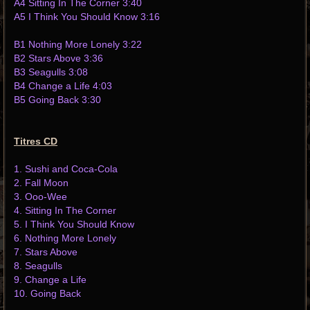
A4 Sitting In The Corner 3:40
A5 I Think You Should Know 3:16
B1 Nothing More Lonely 3:22
B2 Stars Above 3:36
B3 Seagulls 3:08
B4 Change a Life 4:03
B5 Going Back 3:30
Titres CD
1. Sushi and Coca-Cola
2. Fall Moon
3. Ooo-Wee
4. Sitting In The Corner
5. I Think You Should Know
6. Nothing More Lonely
7. Stars Above
8. Seagulls
9. Change a Life
10. Going Back