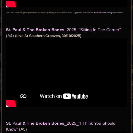
Cela m'a rappelé, principalement quand la rythmique s'accélère avec la guitare, le band les
Black Crows
que j'affectionne.
St. Paul & The Broken Bones
_2025_"Sitting In The Corner"
(A4)
(Live At Southern Grooves, 30/10/2025)
St. Paul & The Broken Bones
_2025_"I Think You Should
Know"
(A5)