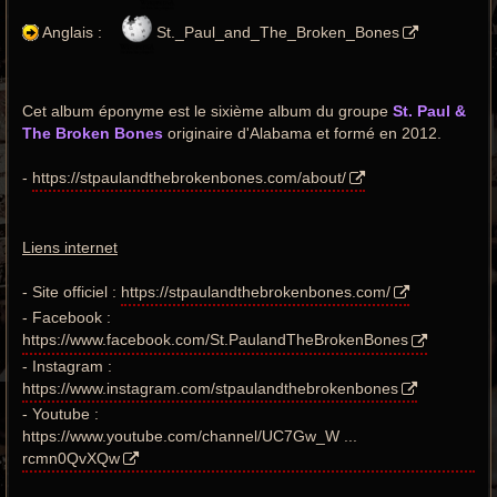
Anglais :
St._Paul_and_The_Broken_Bones
Cet album éponyme est le sixième album du groupe
St. Paul &
The Broken Bones
originaire d'Alabama et formé en 2012.
-
https://stpaulandthebrokenbones.com/about/
Liens internet
- Site officiel :
https://stpaulandthebrokenbones.com/
- Facebook :
https://www.facebook.com/St.PaulandTheBrokenBones
- Instagram :
https://www.instagram.com/stpaulandthebrokenbones
- Youtube :
https://www.youtube.com/channel/UC7Gw_W ...
rcmn0QvXQw