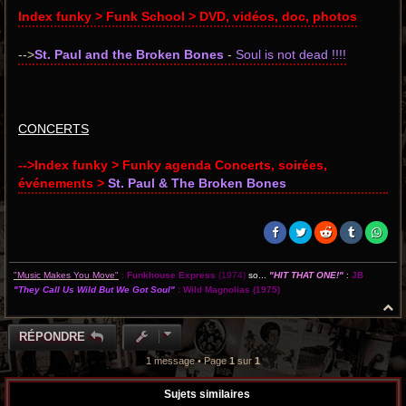
Index funky > Funk School > DVD, vidéos, doc, photos
-->
St. Paul and the Broken Bones
-
Soul is not dead !!!!
CONCERTS
-->Index funky > Funky agenda Concerts, soirées,
événements >
St. Paul & The Broken Bones
"Music Makes You Move"
:
Funkhouse Express
(1974)
so...
"HIT THAT ONE!"
:
JB
"They Call Us Wild But We Got Soul"
:
Wild Magnolias
(1975)
H
a
u
RÉPONDRE
t
1 message • Page
1
sur
1
Sujets similaires