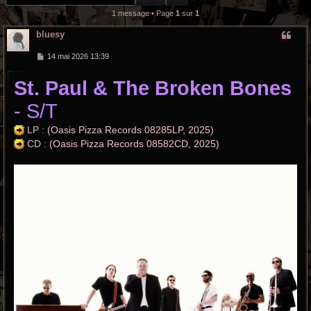
r
1 message • Page
1
sur
1
c
bluesy
h
M
14 mai 2026 13:39
e
e
s
St. Paul & The Broken Bones
s
a
g
g
- S/T
e
r
LP :
(Oasis Pizza Records 08285LP, 2025)
o
CD :
(Oasis Pizza Records 08582CD, 2025)
o
v
y