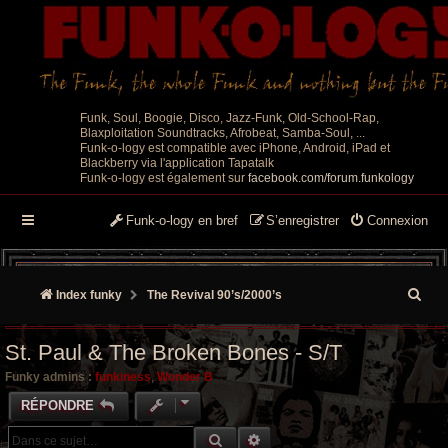
Funk, Soul, Boogie, Disco, Jazz-Funk, Old-School-Rap,
Blaxploitation Soundtracks, Afrobeat, Samba-Soul, ...
Funk-o-logy est compatible avec iPhone, Android, iPad et
Blackberry via l'application Tapatalk
Funk-o-logy est également sur
facebook.com/forum.funkology
Funk-o-logy en bref
S’enregistrer
Connexion
R
Index funky
The Revival 90’s/2000’s
e
St. Paul & The Broken Bones - S/T
c
Funky admins :
funkiness
,
Wonder B
h
RÉPONDRE
e
RECHERCHE GROOVY
RECHERCHE AVANCÉE