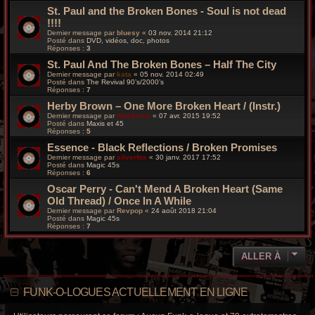
St. Paul and the Broken Bones - Soul is not dead
!!!!
Dernier message par
bluesy
«
03 nov. 2014 21:12
Posté dans
DVD, vidéos, doc, photos
Réponses :
3
St. Paul And The Broken Bones – Half The City
Dernier message par
kata
«
05 nov. 2014 02:49
Posté dans
The Revival 90’s/2000’s
Réponses :
7
Herby Brown ‎– One More Broken Heart / (Instr.)
Dernier message par
funkiness
«
07 avr. 2015 19:52
Posté dans
Maxis et 45
Réponses :
5
Essence - Black Reflections / Broken Promises
Dernier message par
silverfox
«
30 janv. 2017 17:52
Posté dans
Magic 45s
Réponses :
6
Oscar Perry - Can't Mend A Broken Heart (Same
Old Thread) / Once In A While
Dernier message par
Revpop
«
24 août 2018 21:04
Posté dans
Magic 45s
Réponses :
7
ALLER À
FUNK-O-LOGUES ACTUELLEMENT EN LIGNE