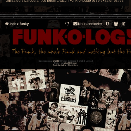
Utilisateurs parcourant ce forum : Aucun Funk-o-logue et 79 extraterrestres
Index funky
Nous contacter
Développé par
phpBB
® Forum Software © phpBB Limited
Traduit par
phpBB-fr.com
Confidentialité
|
Conditions