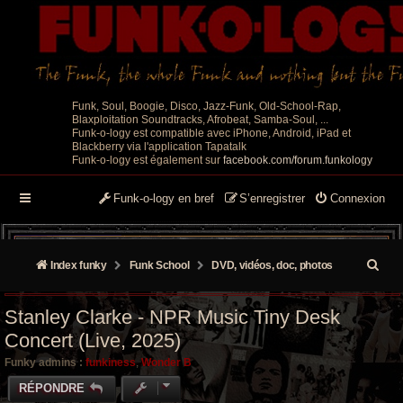
Funk, Soul, Boogie, Disco, Jazz-Funk, Old-School-Rap,
Blaxploitation Soundtracks, Afrobeat, Samba-Soul, ...
Funk-o-logy est compatible avec iPhone, Android, iPad et
Blackberry via l'application Tapatalk
Funk-o-logy est également sur
facebook.com/forum.funkology
Funk-o-logy en bref
S’enregistrer
Connexion
R
Index funky
Funk School
DVD, vidéos, doc, photos
e
Stanley Clarke - NPR Music Tiny Desk
c
Concert (Live, 2025)
h
Funky admins :
funkiness
,
Wonder B
e
RÉPONDRE