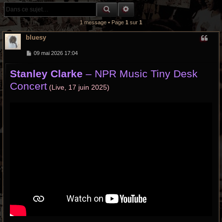
r
RECHERCHE GROOVY
RECHERCHE AVANCÉE
c
1 message • Page
1
sur
1
h
bluesy
e
M
09 mai 2026 17:04
e
s
g
Stanley Clarke
– NPR Music Tiny Desk
s
a
r
Concert
g
(Live, 17 juin 2025)
e
o
o
v
y