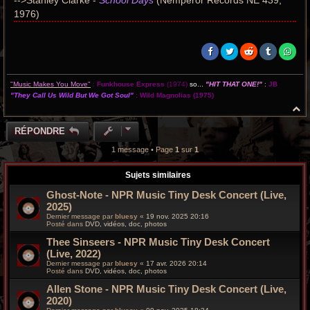
-->Stanley Clarke -
School Days
(Nemperor Records NE 439,
1976)
"Music Makes You Move"
:
Funkhouse Express
(1974)
so...
"HIT THAT ONE!"
:
JB
"They Call Us Wild But We Got Soul"
:
Wild Magnolias
(1975)
H
a
u
RÉPONDRE
t
1 message • Page
1
sur
1
Sujets similaires
Ghost-Note - NPR Music Tiny Desk Concert (Live,
2025)
Dernier message par
bluesy
«
19 nov. 2025 20:16
Posté dans
DVD, vidéos, doc, photos
Thee Sinseers - NPR Music Tiny Desk Concert
(Live, 2022)
Dernier message par
bluesy
«
17 avr. 2026 20:14
Posté dans
DVD, vidéos, doc, photos
Allen Stone - NPR Music Tiny Desk Concert (Live,
2020)