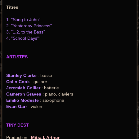
Titres
1. "Song to John"
2. "Yesterday Princess"
3. "1,2, to the Bass"
4. "School Days""
ARTISTES
Stanley Clarke
: basse
Colin Cook
: guitare
Jeremiah Collier
: batterie
Cameron Graves
: piano, claviers
Emilio Modeste
: saxophone
Evan Garr
: violon
TINY DEST
Production :
Mitra I. Arthur