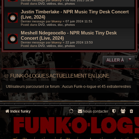
Dernier message par
bluesy
«
09 nov. 2025 18:34
Posté dans
DVD, vidéos, doc, photos
Justin Timberlake - NPR Music Tiny Desk Concert
(Live, 2024)
Dernier message par
bluesy
«
07 juin 2024 11:51
Posté dans
DVD, vidéos, doc, photos
Meshell Ndegeocello - NPR Music Tiny Desk
Concert (Live, 2024)
Dernier message par
bluesy
«
22 juin 2024 13:53
Posté dans
DVD, vidéos, doc, photos
ALLER À
FUNK-O-LOGUES ACTUELLEMENT EN LIGNE
Utilisateurs parcourant ce forum : Aucun Funk-o-logue et 45 extraterrestres
Index funky
Nous contacter