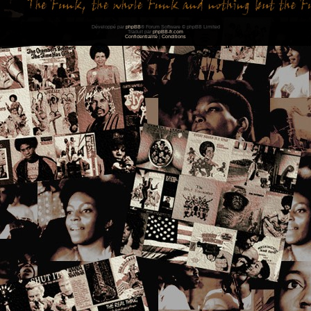
Développé par
phpBB
® Forum Software © phpBB Limited
Traduit par
phpBB-fr.com
Confidentialité
|
Conditions