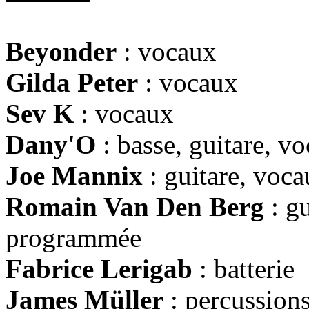
Beyonder
: vocaux
Gilda Peter
: vocaux
Sev K
: vocaux
Dany'O
: basse, guitare, v
Joe Mannix
: guitare, voc
Romain Van Den Berg
: gu
programmée
Fabrice Lerigab
: batterie
James Müller
: percussion