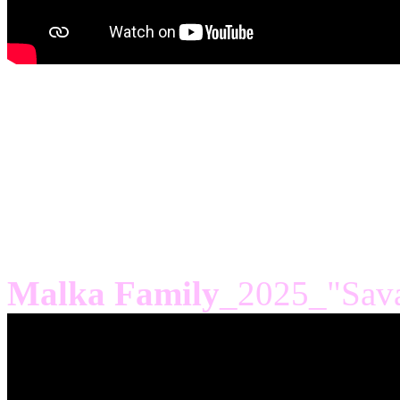
FACE B
Malka Family
_2025_"Sav