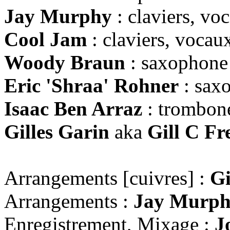
Jay Murphy
: claviers, vo
Cool Jam
: claviers, vocau
Woody Braun
: saxophone 
Eric 'Shraa' Rohner
: sax
Isaac Ben Arraz
: trombon
Gilles Garin
aka
Gill C Fr
Arrangements [cuivres] :
Gi
Arrangements :
Jay Murp
Enregistrement, Mixage :
J