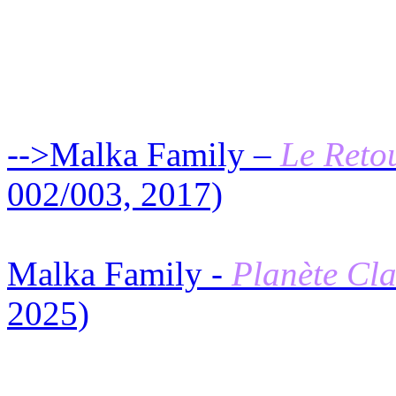
ALBUM(S)
-->Malka Family –
Le Reto
002/003, 2017)
Malka Family -
Planète Cla
2025)