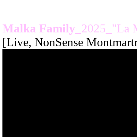
FACE A
Malka Family
_2025_"La 
[Live, NonSense Montmartre