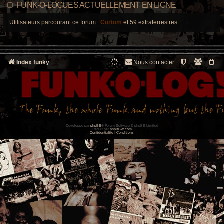
FUNK-O-LOGUES ACTUELLEMENT EN LIGNE
Utilisateurs parcourant ce forum :
Curtom
et 59 extraterrestres
Index funky
Nous contacter
Développé par
phpBB
® Forum Software © phpBB Limited
Traduit par
phpBB-fr.com
Confidentialité
|
Conditions