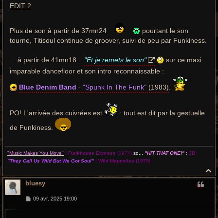
EDIT 2
Plus de son à partir de 37mn24
pourtant le son
tourne, Titisoul continue de groover, suivi de peu par Funkiness.
... à partir de 41mn18...
"Et je remets le son"
sur ce maxi
imparable dancefloor et son intro reconnaissable :
Blue Denim Band
- "Spunk In The Funk"
(1983)
.
PO! L'arrivée des cuivrées est
: tout est dit par la gestuelle
de Funkiness.
"Music Makes You Move"
:
Funkhouse Express
(1974)
so...
"HIT THAT ONE!"
:
JB
"They Call Us Wild But We Got Soul"
:
Wild Magnolias
(1975)
H
a
bluesy
u
t
M
09 avr. 2025 19:00
e
s
s