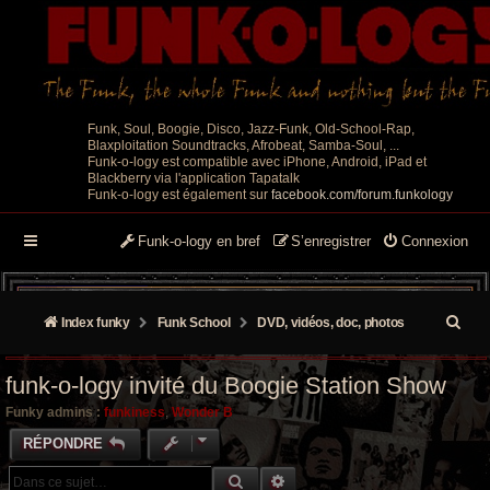
Funk, Soul, Boogie, Disco, Jazz-Funk, Old-School-Rap,
Blaxploitation Soundtracks, Afrobeat, Samba-Soul, ...
Funk-o-logy est compatible avec iPhone, Android, iPad et
Blackberry via l'application Tapatalk
Funk-o-logy est également sur
facebook.com/forum.funkology
Funk-o-logy en bref
S’enregistrer
Connexion
R
Index funky
Funk School
DVD, vidéos, doc, photos
e
funk-o-logy invité du Boogie Station Show
c
Funky admins :
funkiness
,
Wonder B
h
RÉPONDRE
e
RECHERCHE GROOVY
RECHERCHE AVANCÉE