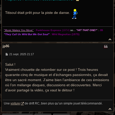
Titisoul était prêt pour la piste de danse.
"Music Makes You Move"
:
Funkhouse Express
(1974)
so...
"HIT THAT ONE!"
:
JB
"They Call Us Wild But We Got Soul"
:
Wild Magnolias
(1975)
H
a
jp86
u
t
M
21 sept. 2025 21:17
e
s
Salut !
s
a
Vraiment chouette de retomber sur ce post ! Trois heures
g
e
quarante-cinq de musique et d’échanges passionnés, ça devait
être un sacré moment. J’aime bien l’ambiance de ces émissions
où l’on mélange disques, discussions et découvertes. Merci
d’avoir partagé la vidéo, ça vaut le détour !
Une
voiture
de drift RC, bien plus qu’un simple jouet télécommandé.
H
a