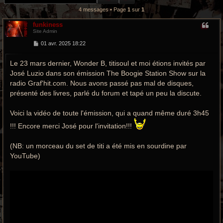
r
4 messages • Page
1
sur
1
c
funkiness
Site Admin
h
M
01 avr. 2025 18:22
e
e
s
Le 23 mars dernier, Wonder B, titisoul et moi étions invités par
s
g
a
José Luzio dans son émission The Boogie Station Show sur la
g
e
r
radio Graf'hit.com. Nous avons passé pas mal de disques,
présenté des livres, parlé du forum et tapé un peu la discute.
o
Voici la vidéo de toute l'émission, qui a quand même duré 3h45
o
!!! Encore merci José pour l'invitation!!!
v
(NB: un morceau du set de titi a été mis en sourdine par
y
YouTube)