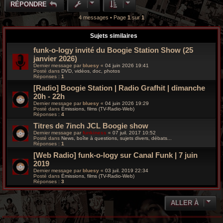
u
RÉPONDRE
t
4 messages • Page
1
sur
1
Sujets similaires
funk-o-logy invité du Boogie Station Show (25
janvier 2026)
Dernier message par
bluesy
«
04 juin 2026 19:41
Posté dans
DVD, vidéos, doc, photos
Réponses :
1
[Radio] Boogie Station | Radio Grafhit | dimanche
20h - 22h
Dernier message par
bluesy
«
04 juin 2026 19:29
Posté dans
Émissions, films (TV-Radio-Web)
Réponses :
4
Titres de 7inch JCL Boogie show
Dernier message par
funkiness
«
07 juil. 2017 10:52
Posté dans
News, boîte à questions, sujets divers, débats...
Réponses :
1
[Web Radio] funk-o-logy sur Canal Funk | 7 juin
2019
Dernier message par
bluesy
«
03 juil. 2019 22:34
Posté dans
Émissions, films (TV-Radio-Web)
Réponses :
3
ALLER À