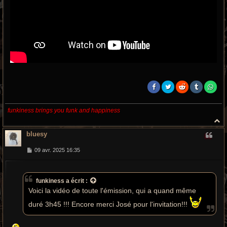
funkiness brings you funk and happiness
H
a
bluesy
u
t
M
09 avr. 2025 16:35
e
s
s
a
funkiness
a écrit :
g
e
Voici la vidéo de toute l'émission, qui a quand même
duré 3h45 !!! Encore merci José pour l'invitation!!!