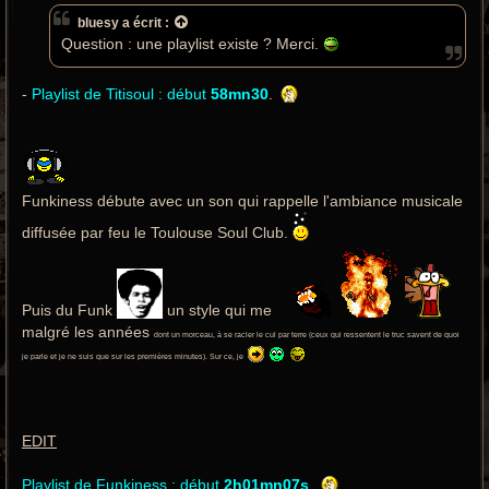
a
bluesy
a écrit :
g
e
Question : une playlist existe ? Merci.
-
Playlist de Titisoul : début
58mn30
.
Funkiness débute avec un son qui rappelle l'ambiance musicale
diffusée par feu le Toulouse Soul Club.
Puis du Funk
un style qui me
malgré les années
dont un morceau, à se racler le cul par terre (ceux qui ressentent le truc savent de quoi
je parle et je ne suis que sur les premières minutes). Sur ce, je
EDIT
Playlist de Funkiness : début
2h01mn07s
.