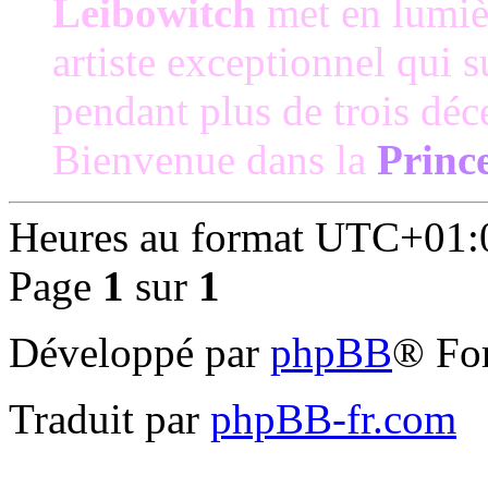
Leibowitch
met en lumièr
artiste exceptionnel qui 
pendant plus de trois déc
Bienvenue dans la
Princ
Heures au format
UTC+01:
Page
1
sur
1
Développé par
phpBB
® Fo
Traduit par
phpBB-fr.com