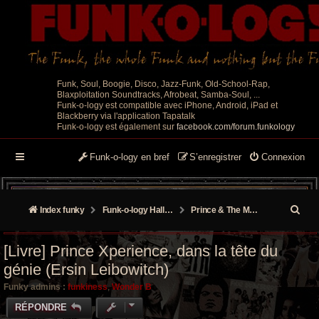
Funk, Soul, Boogie, Disco, Jazz-Funk, Old-School-Rap,
Blaxploitation Soundtracks, Afrobeat, Samba-Soul, ...
Funk-o-logy est compatible avec iPhone, Android, iPad et
Blackberry via l'application Tapatalk
Funk-o-logy est également sur
facebook.com/forum.funkology
Funk-o-logy en bref
S’enregistrer
Connexion
R
Index funky
Funk-o-logy Hall of Fame
Prince & The MPLS Sound
e
[Livre] Prince Xperience, dans la tête du
c
génie (Ersin Leibowitch)
h
Funky admins :
funkiness
,
Wonder B
e
RÉPONDRE