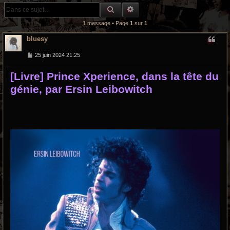
r
RECHERCHE GROOVY
RECHERCHE AVANCÉE
c
1 message • Page
1
sur
1
h
bluesy
e
M
25 juin 2024 21:25
e
s
g
[Livre] Prince Xperience, dans la tête du
s
a
r
génie, par Ersin Leibowitch
g
e
o
o
v
y