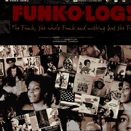
Index funky
Nous contacter
Développé par
phpBB
® Forum Software © phpBB Limited
Traduit par
phpBB-fr.com
Confidentialité
|
Conditions