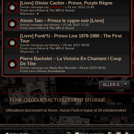
[Livre] Olivier Cachin - Prince, Purple Règne
Dernier message par
funkiness
«
31 oct. 2012 12:40
Posté dans
Prince & The MPLS Sound
Réponses :
3
Alexis Tain – Prince le cygne noir [Livre]
Dernier message par
bluesy
«
07 juil. 2017 17:11
Posté dans
Prince & The MPLS Sound
[Livre] Funk*U - Prince Live 1979-1980 : The First
Tour
Dernier message par
bluesy
«
29 avr. 2017 06:00
Posté dans
Prince & The MPLS Sound
Réponses :
1
Pierre Bachelet – La Victoire En Chantant / Coup
De Tête
Dernier message par
Music Box Records
«
09 juin 2015 09:52
Posté dans
Groovy Soundtracks
ALLER À
FUNK-O-LOGUES ACTUELLEMENT EN LIGNE
Utilisateurs parcourant ce forum : Aucun Funk-o-logue et 28 extraterrestres