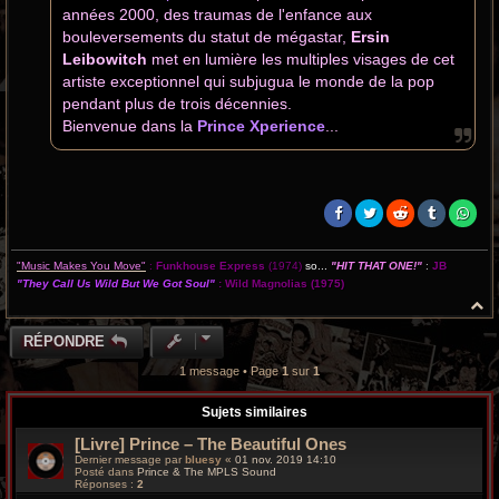
années 2000, des traumas de l'enfance aux
bouleversements du statut de mégastar,
Ersin
Leibowitch
met en lumière les multiples visages de cet
artiste exceptionnel qui subjugua le monde de la pop
pendant plus de trois décennies.
Bienvenue dans la
Prince Xperience
...
"Music Makes You Move"
:
Funkhouse Express
(1974)
so...
"HIT THAT ONE!"
:
JB
"They Call Us Wild But We Got Soul"
:
Wild Magnolias
(1975)
H
a
u
RÉPONDRE
t
1 message • Page
1
sur
1
Sujets similaires
[Livre] Prince – The Beautiful Ones
Dernier message par
bluesy
«
01 nov. 2019 14:10
Posté dans
Prince & The MPLS Sound
Réponses :
2