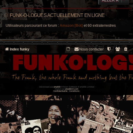
ALLER À
FUNK-O-LOGUES ACTUELLEMENT EN LIGNE
Utilisateurs parcourant ce forum :
Amazon [Bot]
et 60 extraterrestres
Index funky
Nous contacter
Développé par
phpBB
® Forum Software © phpBB Limited
Traduit par
phpBB-fr.com
Confidentialité
|
Conditions