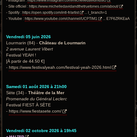
- Instagram :
https://www.instagram.com/michelledavidmusic/
- Site officiel :
https://www.michelledavidandthetruetones.com/about/
- Spotify :
https://open.spotify.com/intl-fr/artist
... l_branch=1
- Youtube :
https://www.youtube.com/channel/UCPTlM1
... E7F6ZRKEaA
Vendredi 05 juin 2026
Lourmarin (84) -
Château de Lourmarin
2 avenue Laurent Vibert
Festival YEAH !
[À partir de 44.50 €]
-
https://www.festivalyeah.com/festival-yeah-2026.html
Samedi 01 août 2026 à 21h00
Sète (34) -
Théâtre de la Mer
Promenade du Général Leclerc
Festival FIEST À SÈTE
-
https://www.fiestasete.com/
Vendredi 02 octobre 2026 à 19h45
+ MALTER