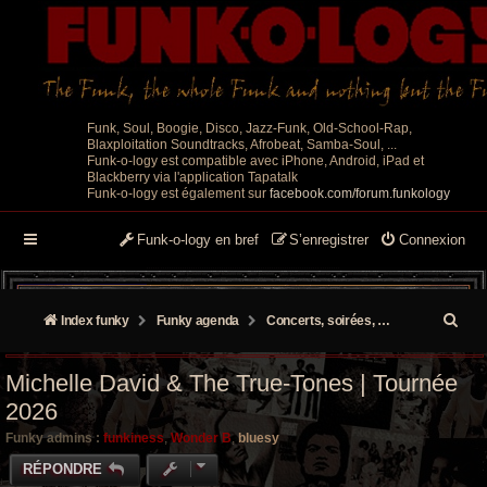
Funk, Soul, Boogie, Disco, Jazz-Funk, Old-School-Rap,
Blaxploitation Soundtracks, Afrobeat, Samba-Soul, ...
Funk-o-logy est compatible avec iPhone, Android, iPad et
Blackberry via l'application Tapatalk
Funk-o-logy est également sur
facebook.com/forum.funkology
Funk-o-logy en bref
S’enregistrer
Connexion
R
Index funky
Funky agenda
Concerts, soirées, événements
e
Michelle David & The True-Tones | Tournée
c
2026
h
Funky admins :
funkiness
,
Wonder B
,
bluesy
e
RÉPONDRE