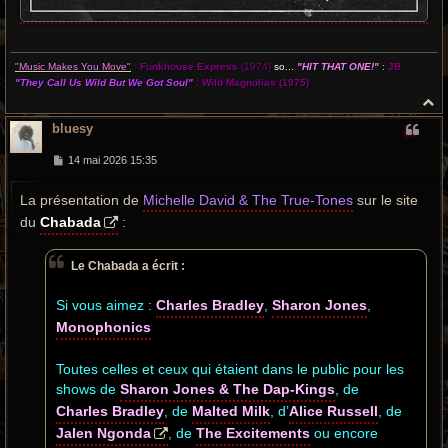
"Music Makes You Move"
:
Funkhouse Express
(1974)
so...
"HIT THAT ONE!"
:
JB
"They Call Us Wild But We Got Soul"
:
Wild Magnolias
(1975)
H
a
bluesy
u
t
M
14 mai 2026 15:35
e
s
La présentation de
s
Michelle David & The True-Tones
sur le site
a
du
Chabada
:
g
e
Le Chabada a écrit :
Si vous aimez :
Charles Bradley
,
Sharon Jones
,
Monophonics
Toutes celles et ceux qui étaient dans le public pour les
shows de
Sharon Jones & The Dap-Kings
, de
Charles Bradley
, de
Malted Milk
, d’
Alice Russell
, de
Jalen Ngonda
, de
The Excitements
ou encore