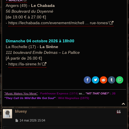
Angers (49) -
Le Chabada
56 Boulevard du Doyenné
[de 19.00 € à 27.00 €]
-
https://lechabada.com/evenement/michell ... rue-tones/
Dimanche 04 octobre 2026 à 18h00
La Rochelle (17) -
La Sirène
111 boulevard Emile Delmas – La Pallice
[À partir de 26.00 €]
-
https://la-sirene.fr/
"Music Makes You Move"
:
Funkhouse Express
(1974)
so...
"HIT THAT ONE!"
:
JB
"They Call Us Wild But We Got Soul"
:
Wild Magnolias
(1975)
H
a
bluesy
u
t
M
14 mai 2026 15:04
e
s