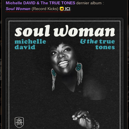
Michelle DAVID & The TRUE TONES
s
dernier album :
a
Soul Woman
(Record Kicks)
ICI
.
g
e