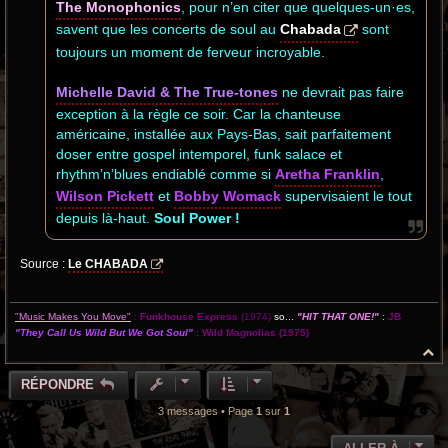
The Monophonics
, pour n’en citer que quelques-un·es,
savent que les concerts de soul au
Chabada
sont
toujours un moment de ferveur incroyable.
Michelle David & The True-tones
ne devrait pas faire
exception à la règle ce soir. Car la chanteuse
américaine, installée aux Pays-Bas, sait parfaitement
doser entre gospel intemporel, funk salace et
rhythm’n’blues endiablé comme si
Aretha Franklin
,
Wilson Pickett
et
Bobby Womack
supervisaient le tout
depuis là-haut.
Soul Power !
Source :
Le CHABADA
"Music Makes You Move"
:
Funkhouse Express
(1974)
so...
"HIT THAT ONE!"
:
JB
"They Call Us Wild But We Got Soul"
:
Wild Magnolias
(1975)
H
a
u
RÉPONDRE
t
3 messages • Page
1
sur
1