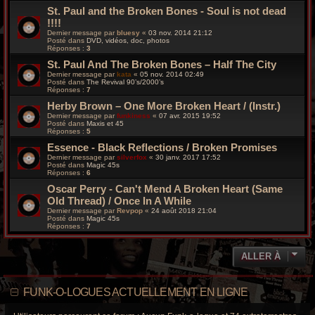
St. Paul and the Broken Bones - Soul is not dead
!!!!
Dernier message par
bluesy
«
03 nov. 2014 21:12
Posté dans
DVD, vidéos, doc, photos
Réponses :
3
St. Paul And The Broken Bones – Half The City
Dernier message par
kata
«
05 nov. 2014 02:49
Posté dans
The Revival 90’s/2000’s
Réponses :
7
Herby Brown ‎– One More Broken Heart / (Instr.)
Dernier message par
funkiness
«
07 avr. 2015 19:52
Posté dans
Maxis et 45
Réponses :
5
Essence - Black Reflections / Broken Promises
Dernier message par
silverfox
«
30 janv. 2017 17:52
Posté dans
Magic 45s
Réponses :
6
Oscar Perry - Can't Mend A Broken Heart (Same
Old Thread) / Once In A While
Dernier message par
Revpop
«
24 août 2018 21:04
Posté dans
Magic 45s
Réponses :
7
ALLER À
FUNK-O-LOGUES ACTUELLEMENT EN LIGNE