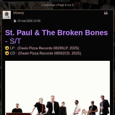
r
1 message • Page
1
sur
1
c
bluesy
h
M
14 mai 2026 13:39
e
e
s
St. Paul & The Broken Bones
s
a
g
g
- S/T
e
r
LP :
(Oasis Pizza Records 08285LP, 2025)
o
CD :
(Oasis Pizza Records 08582CD, 2025)
o
v
y