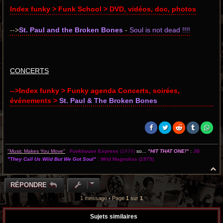
Index funky > Funk School > DVD, vidéos, doc, photos
-->
St. Paul and the Broken Bones
-
Soul is not dead !!!!
CONCERTS
-->Index funky > Funky agenda Concerts, soirées,
événements >
St. Paul & The Broken Bones
"Music Makes You Move"
:
Funkhouse Express
(1974)
so...
"HIT THAT ONE!"
:
JB
"They Call Us Wild But We Got Soul"
:
Wild Magnolias
(1975)
H
a
u
RÉPONDRE
t
1 message • Page
1
sur
1
Sujets similaires