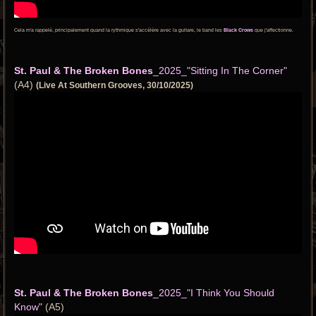
Cela m'a rappelé, principalement quand la rythmique s'accélère avec la guitare, le band les
Black Crows
que j'affectionne.
St. Paul & The Broken Bones
_2025_"Sitting In The Corner"
(A4)
(Live At Southern Grooves, 30/10/2025)
St. Paul & The Broken Bones
_2025_"I Think You Should
Know"
(A5)