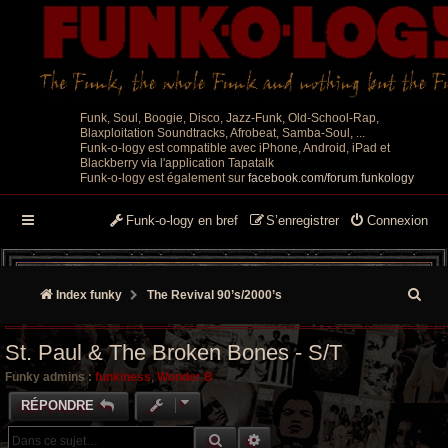
Funk, Soul, Boogie, Disco, Jazz-Funk, Old-School-Rap,
Blaxploitation Soundtracks, Afrobeat, Samba-Soul, ...
Funk-o-logy est compatible avec iPhone, Android, iPad et
Blackberry via l'application Tapatalk
Funk-o-logy est également sur
facebook.com/forum.funkology
Funk-o-logy en bref
S’enregistrer
Connexion
R
Index funky
The Revival 90’s/2000’s
e
St. Paul & The Broken Bones - S/T
c
Funky admins :
funkiness
,
Wonder B
h
RÉPONDRE
e
RECHERCHE GROOVY
RECHERCHE AVANCÉE