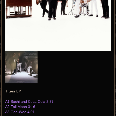
Titres LP
A1 Sushi and Coca-Cola 2:37
A2 Fall Moon 3:16
A3 Ooo-Wee 4:01