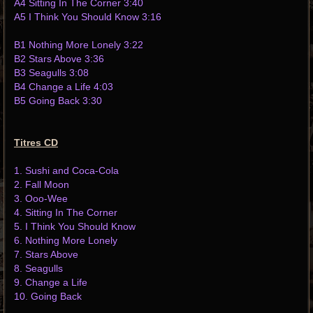
A4 Sitting In The Corner 3:40
A5 I Think You Should Know 3:16
B1 Nothing More Lonely 3:22
B2 Stars Above 3:36
B3 Seagulls 3:08
B4 Change a Life 4:03
B5 Going Back 3:30
Titres CD
1. Sushi and Coca-Cola
2. Fall Moon
3. Ooo-Wee
4. Sitting In The Corner
5. I Think You Should Know
6. Nothing More Lonely
7. Stars Above
8. Seagulls
9. Change a Life
10. Going Back