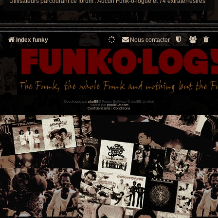
Utilisateurs parcourant ce forum : Aucun Funk-o-logue et 74 extraterrestres
Index funky
Nous contacter
Développé par
phpBB
® Forum Software © phpBB Limited
Traduit par
phpBB-fr.com
Confidentialité
|
Conditions