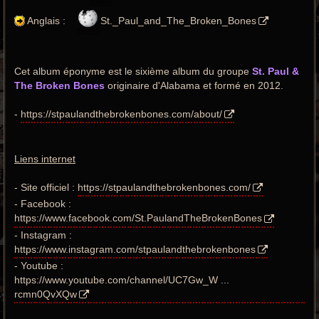
Anglais :
St._Paul_and_The_Broken_Bones
Cet album éponyme est le sixième album du groupe
St. Paul &
The Broken Bones
originaire d'Alabama et formé en 2012.
-
https://stpaulandthebrokenbones.com/about/
Liens internet
- Site officiel :
https://stpaulandthebrokenbones.com/
- Facebook :
https://www.facebook.com/St.PaulandTheBrokenBones
- Instagram :
https://www.instagram.com/stpaulandthebrokenbones
- Youtube :
https://www.youtube.com/channel/UC7Gw_W ...
rcmn0QvXQw