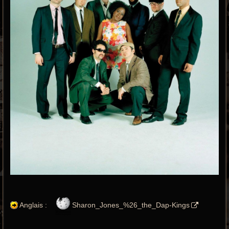
Anglais :
Sharon_Jones_%26_the_Dap-Kings