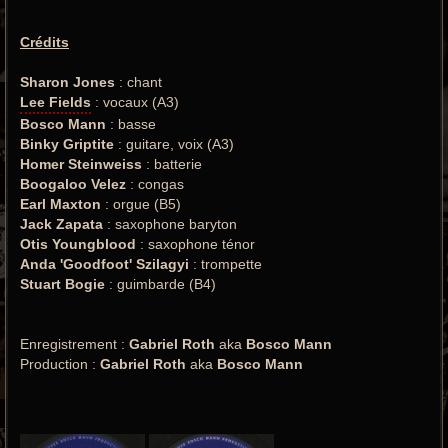
Crédits
Sharon Jones
: chant
Lee Fields
: vocaux (A3)
Bosco Mann
: basse
Binky Griptite
: guitare, voix (A3)
Homer Steinweiss
: batterie
Boogaloo Velez
: congas
Earl Maxton
: orgue (B5)
Jack Zapata
: saxophone baryton
Otis Youngblood
: saxophone ténor
Anda 'Goodfoot' Szilagyi
: trompette
Stuart Bogie
: guimbarde (B4)
Enregistrement :
Gabriel Roth
aka
Bosco Mann
Production :
Gabriel Roth
aka
Bosco Mann