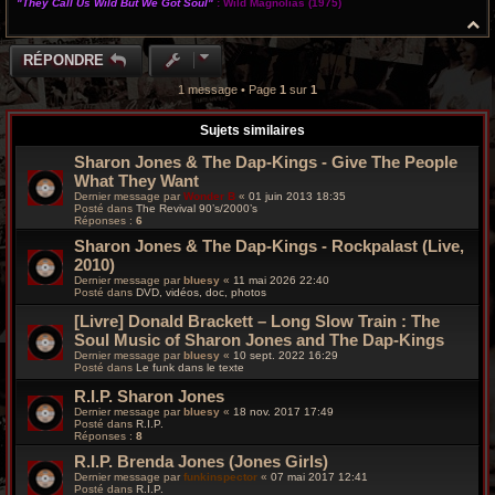
"They Call Us Wild But We Got Soul"
:
Wild Magnolias
(1975)
H
a
u
RÉPONDRE
t
1 message • Page
1
sur
1
Sujets similaires
Sharon Jones & The Dap-Kings - Give The People
What They Want
Dernier message par
Wonder B
«
01 juin 2013 18:35
Posté dans
The Revival 90’s/2000’s
Réponses :
6
Sharon Jones & The Dap-Kings - Rockpalast (Live,
2010)
Dernier message par
bluesy
«
11 mai 2026 22:40
Posté dans
DVD, vidéos, doc, photos
[Livre] Donald Brackett – Long Slow Train : The
Soul Music of Sharon Jones and The Dap-Kings
Dernier message par
bluesy
«
10 sept. 2022 16:29
Posté dans
Le funk dans le texte
R.I.P. Sharon Jones
Dernier message par
bluesy
«
18 nov. 2017 17:49
Posté dans
R.I.P.
Réponses :
8
R.I.P. Brenda Jones (Jones Girls)
Dernier message par
funkinspector
«
07 mai 2017 12:41
Posté dans
R.I.P.