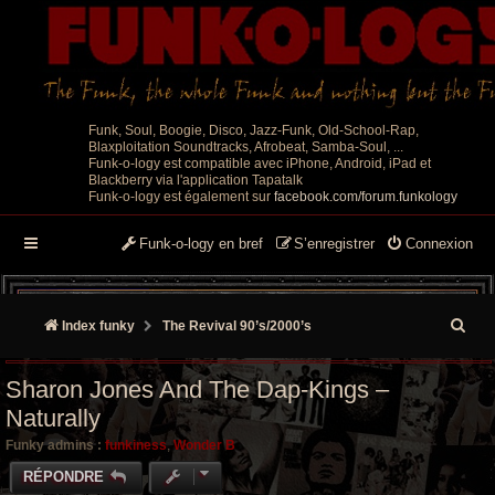
Funk, Soul, Boogie, Disco, Jazz-Funk, Old-School-Rap,
Blaxploitation Soundtracks, Afrobeat, Samba-Soul, ...
Funk-o-logy est compatible avec iPhone, Android, iPad et
Blackberry via l'application Tapatalk
Funk-o-logy est également sur
facebook.com/forum.funkology
Funk-o-logy en bref
S’enregistrer
Connexion
R
Index funky
The Revival 90’s/2000’s
e
Sharon Jones And The Dap-Kings –
c
Naturally
h
Funky admins :
funkiness
,
Wonder B
e
RÉPONDRE