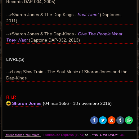
Records DAP-004, 2005)
-->Sharon Jones & The Dap Kings -
Soul Time!
(Daptones,
2011)
-->Sharon Jones & The Dap-Kings -
Give The People What
They Want
(Daptone DAP-032, 2013)
LIVRE(S)
-->Long Slow Train - The Soul Music of Sharon Jones and the
Dap-Kings
R.I.P.
Sharon Jones
(04 mai 1656 - 18 novembre 2016)
"Music Makes You Move"
:
Funkhouse Express
(1974)
so...
"HIT THAT ONE!"
:
JB