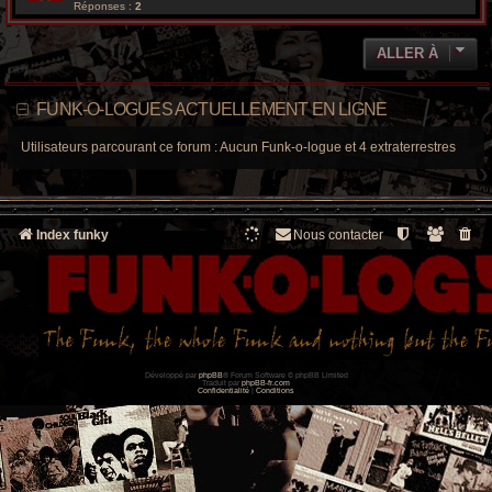
Réponses :
2
ALLER À
FUNK-O-LOGUES ACTUELLEMENT EN LIGNE
Utilisateurs parcourant ce forum : Aucun Funk-o-logue et 4 extraterrestres
Index funky
Nous contacter
Développé par
phpBB
® Forum Software © phpBB Limited
Traduit par
phpBB-fr.com
Confidentialité
|
Conditions