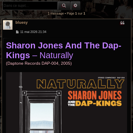
r
RECHERCHE GROOVY
RECHERCHE AVANCÉE
c
1 message • Page
1
sur
1
h
bluesy
e
M
11 mai 2026 21:34
e
s
g
Sharon Jones And The Dap-
s
a
r
g
Kings
– Naturally
e
o
(Daptone Records DAP-004, 2005)
o
v
y