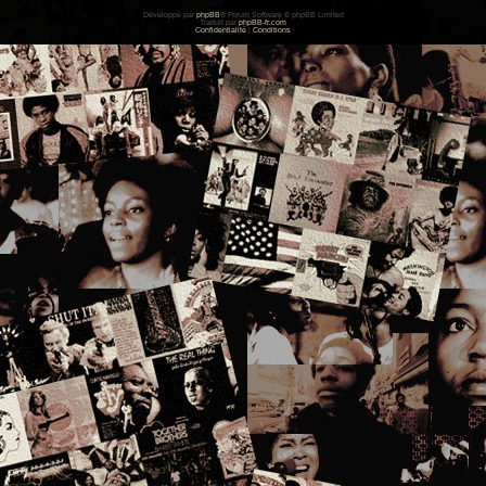
Développé par
phpBB
® Forum Software © phpBB Limited
Traduit par
phpBB-fr.com
Confidentialité
|
Conditions