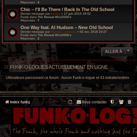
Réponses :
2
Chic – I'll Be There / Back In The Old School
Dernier message par
franky
«
17 juin 2015 19:52
Posté dans
The Revival 90’s/2000’s
Réponses :
7
One Way feat. Al Hudson – New Old School
Dernier message par
olympic_runners
«
02 oct. 2019 23:27
Posté dans
The Revival 90’s/2000’s
Réponses :
2
ALLER À
FUNK-O-LOGUES ACTUELLEMENT EN LIGNE
Utilisateurs parcourant ce forum : Aucun Funk-o-logue et 43 extraterrestres
Index funky
Nous contacter