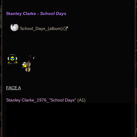
Stanley Clarke -
School Days
School_Days_(album)
FACE A
Stanley Clarke_1976_"School Days"
(A1)