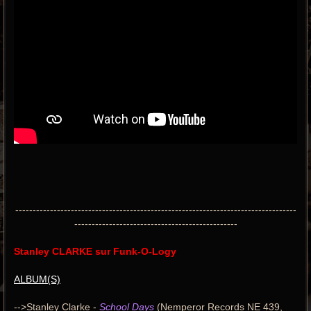
---------------------------------------------------------------------------------
-----------------------------------------------
Stanley CLARKE sur Funk-O-Logy
ALBUM(S)
-->Stanley Clarke -
School Days
(Nemperor Records NE 439,