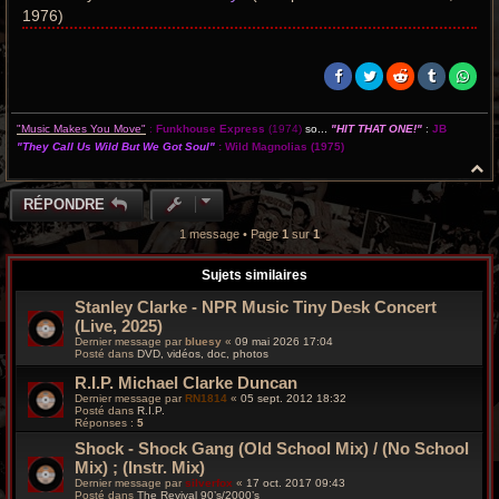
1976)
"Music Makes You Move"
:
Funkhouse Express
(1974)
so...
"HIT THAT ONE!"
:
JB
"They Call Us Wild But We Got Soul"
:
Wild Magnolias
(1975)
H
a
u
RÉPONDRE
t
1 message • Page
1
sur
1
Sujets similaires
Stanley Clarke - NPR Music Tiny Desk Concert
(Live, 2025)
Dernier message par
bluesy
«
09 mai 2026 17:04
Posté dans
DVD, vidéos, doc, photos
R.I.P. Michael Clarke Duncan
Dernier message par
RN1814
«
05 sept. 2012 18:32
Posté dans
R.I.P.
Réponses :
5
Shock - Shock Gang (Old School Mix) / (No School
Mix) ; (Instr. Mix)
Dernier message par
silverfox
«
17 oct. 2017 09:43
Posté dans
The Revival 90’s/2000’s