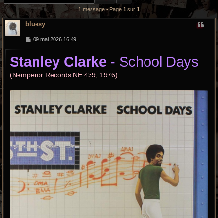
r
1 message • Page
1
sur
1
c
bluesy
h
M
09 mai 2026 16:49
e
e
s
Stanley Clarke
- School Days
s
a
g
g
(Nemperor Records NE 439, 1976)
e
r
o
o
v
y