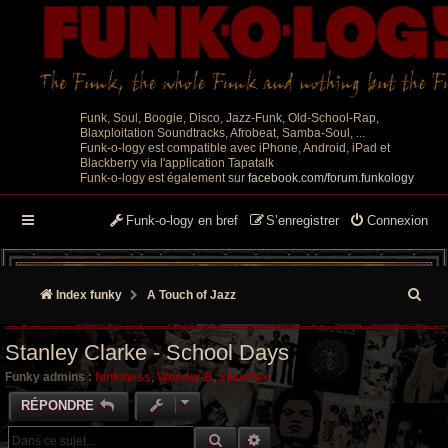
Funk, Soul, Boogie, Disco, Jazz-Funk, Old-School-Rap,
Blaxploitation Soundtracks, Afrobeat, Samba-Soul, ...
Funk-o-logy est compatible avec iPhone, Android, iPad et
Blackberry via l'application Tapatalk
Funk-o-logy est également sur
facebook.com/forum.funkology
Funk-o-logy en bref
S’enregistrer
Connexion
R
Index funky
A Touch of Jazz
e
Stanley Clarke - School Days
c
Funky admins :
funkiness
,
Wonder B
,
silverfox
h
RÉPONDRE
e
RECHERCHE GROOVY
RECHERCHE AVANCÉE