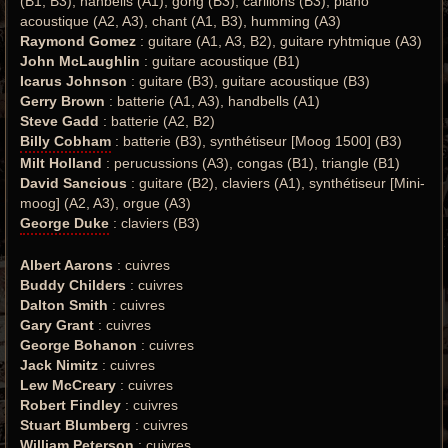
(B1, B3), hanbells (A1), gong (B3), carillons (B3), piano
acoustique (A2, A3), chant (A1, B3), humming (A3)
Raymond Gomez
: guitare (A1, A3, B2), guitare ryhtmique (A3)
John McLaughlin
: guitare acoustique (B1)
Icarus Johnson
: guitare (B3), guitare acoustique (B3)
Gerry Brown
: batterie (A1, A3), handbells (A1)
Steve Gadd
: batterie (A2, B2)
Billy Cobham
: batterie (B3), synthétiseur [Moog 1500] (B3)
Milt Holland
: perucussions (A3), congas (B1), triangle (B1)
David Sancious
: guitare (B2), claviers (A1), synthétiseur [Mini-
moog] (A2, A3), orgue (A3)
George Duke
: claviers (B3)
Albert Aarons
: cuivres
Buddy Childers
: cuivres
Dalton Smith
: cuivres
Gary Grant
: cuivres
George Bohanon
: cuivres
Jack Nimitz
: cuivres
Lew McCreary
: cuivres
Robert Findley
: cuivres
Stuart Blumberg
: cuivres
William Peterson
: cuivres