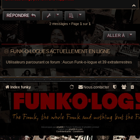
H
a
u
RÉPONDRE
t
2 messages • Page
1
sur
1
ALLER À
FUNK-O-LOGUES ACTUELLEMENT EN LIGNE
Utilisateurs parcourant ce forum : Aucun Funk-o-logue et 39 extraterrestres
Index funky
Nous contacter
Développé par
phpBB
® Forum Software © phpBB Limited
Traduit par
phpBB-fr.com
Confidentialité
|
Conditions