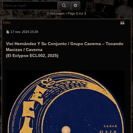
r
RECHERCHE GROOVY
RECHERCHE AVANCÉE
c
2 messages • Page
1
sur
1
h
kata
e
M
17 nov. 2024 23:28
e
s
g
Vivi Hernández Y Su Conjunto / Grupo Caverna – Tocando
s
a
r
Macizas / Caverna
g
e
(El Eclypse ECL002, 2025)
o
o
v
y