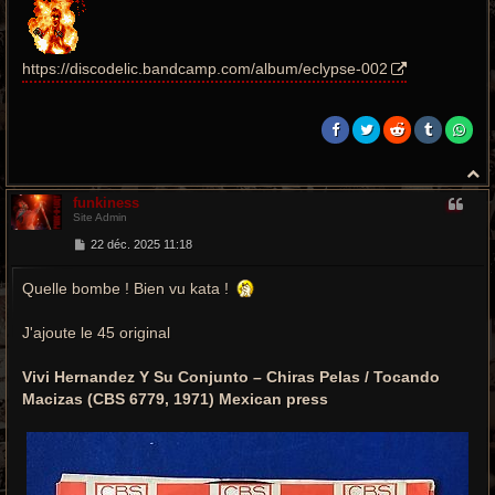
https://discodelic.bandcamp.com/album/eclypse-002
H
a
funkiness
u
Site Admin
t
M
22 déc. 2025 11:18
e
s
Quelle bombe ! Bien vu kata !
s
a
g
e
J'ajoute le 45 original
Vivi Hernandez Y Su Conjunto – Chiras Pelas / Tocando
Macizas (CBS 6779, 1971) Mexican press