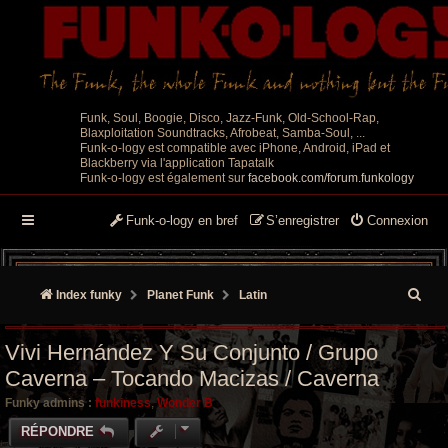
Funk, Soul, Boogie, Disco, Jazz-Funk, Old-School-Rap,
Blaxploitation Soundtracks, Afrobeat, Samba-Soul, ...
Funk-o-logy est compatible avec iPhone, Android, iPad et
Blackberry via l'application Tapatalk
Funk-o-logy est également sur
facebook.com/forum.funkology
Funk-o-logy en bref
S’enregistrer
Connexion
R
Index funky
Planet Funk
Latin
e
Vivi Hernández Y Su Conjunto / Grupo
c
Caverna – Tocando Macizas / Caverna
h
Funky admins :
funkiness
,
Wonder B
e
RÉPONDRE