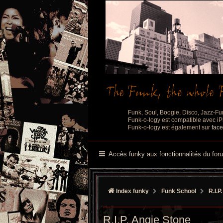
Funk, Soul, Boogie, Disco, Jazz-Fu
Funk-o-logy est compatible avec iPh
Funk-o-logy est également sur
fac
Accès funky aux fonctionnalités du for
Index funky
Funk School
R.I.P.
R.I.P. Angie Stone