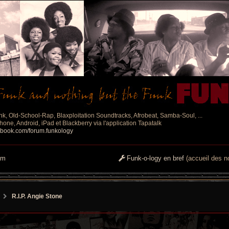
nk, Old-School-Rap, Blaxploitation Soundtracks, Afrobeat, Samba-Soul, ...
one, Android, iPad et Blackberry via l'application Tapatalk
ebook.com/forum.funkology
um
Funk-o-logy en bref
(accueil des no
R.I.P. Angie Stone