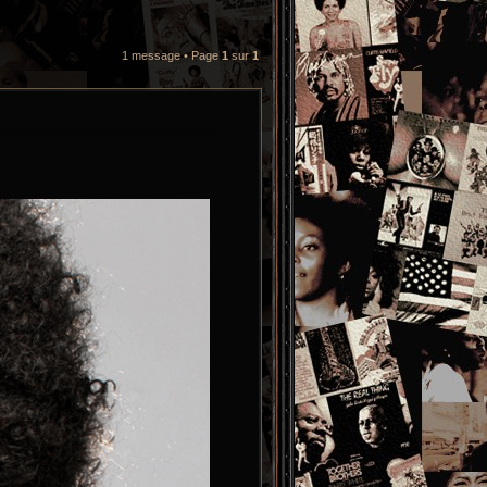
1 message • Page
1
sur
1