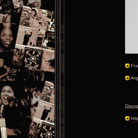
Fra
Ang
Discog
htt