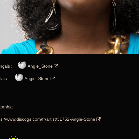
nçais :
Angie_Stone
lais :
Angie_Stone
raphie
ps://www.discogs.com/fr/artist/31752-Angie-Stone