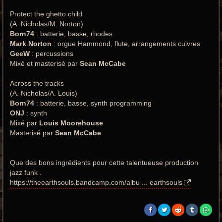
Protect the ghetto child
(A. Nicholas/M. Norton)
Born74
: batterie, basse, rhodes
Mark Norton
: orgue Hammond, flute, arrangements cuivres
GeeW
: percussions
Mixé et masterisé par
Sean McCabe
Across the tracks
(A. Nicholas/A. Louis)
Born74
: batterie, basse, synth programming
ONJ
: synth
Mixé par
Louis Moorehouse
Masterisé par
Sean McCabe
Que des bons ingrédients pour cette talentueuse production
jazz funk .
https://theearthsouls.bandcamp.com/albu ... earthsouls