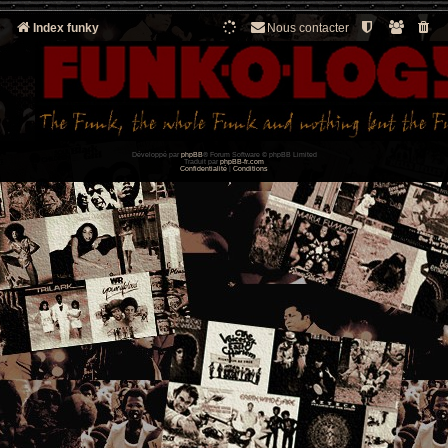
Index funky
Nous contacter
Développé par
phpBB
® Forum Software © phpBB Limited
Traduit par
phpBB-fr.com
Confidentialité
|
Conditions