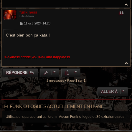
H
a
funkiness
u
Site Admin
t
M
11 oct. 2024 14:28
e
s
C'est bien bon ça kata !
s
a
g
e
funkiness brings you funk and happiness
H
a
u
RÉPONDRE
t
2 messages • Page
1
sur
1
ALLER À
FUNK-O-LOGUES ACTUELLEMENT EN LIGNE
Utilisateurs parcourant ce forum : Aucun Funk-o-logue et 39 extraterrestres