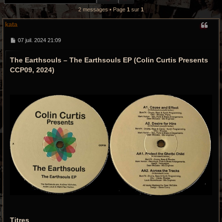
r
2 messages • Page
1
sur
1
c
kata
h
M
07 juil. 2024 21:09
e
e
s
The Earthsouls – The Earthsouls EP (Colin Curtis Presents
s
a
g
CCP09, 2024)
g
e
r
o
o
v
y
Titres