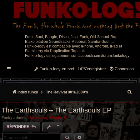
Funk, Soul, Boogie, Disco, Jazz-Funk, Old-School-Rap,
Blaxploitation Soundtracks, Afrobeat, Samba-Soul, ...
Funk-o-logy est compatible avec iPhone, Android, iPad et
Blackberry via l'application Tapatalk
Funk-o-logy est également sur
facebook.com/forum.funkology
Funk-o-logy en bref
S’enregistrer
Connexion
R
Index funky
The Revival 90’s/2000’s
e
The Earthsouls – The Earthsouls EP
c
Funky admins :
funkiness
,
Wonder B
h
RÉPONDRE
e
RECHERCHE GROOVY
RECHERCHE AVANCÉE