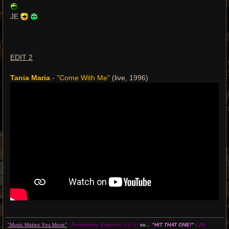
JE
EDIT 2
Tania Maria
- "Come With Me"
(live, 1996)
"Music Makes You Move"
:
Funkhouse Express
(1974)
so...
"HIT THAT ONE!"
:
JB