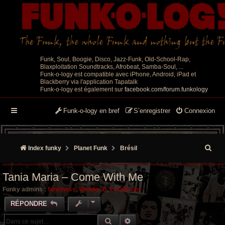
Funk, Soul, Boogie, Disco, Jazz-Funk, Old-School-Rap,
Blaxploitation Soundtracks, Afrobeat, Samba-Soul, ...
Funk-o-logy est compatible avec iPhone, Android, iPad et
Blackberry via l'application Tapatalk
Funk-o-logy est également sur
facebook.com/forum.funkology
Funk-o-logy en bref
S’enregistrer
Connexion
R
Index funky
Planet Funk
Brésil
e
Tania Maria – Come With Me
c
Funky admins :
funkiness
,
Wonder B
,
FoxyBronx
h
RÉPONDRE
e
RECHERCHE GROOVY
RECHERCHE AVANCÉE