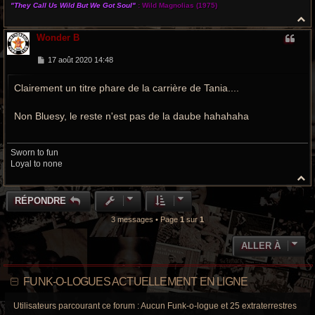
"They Call Us Wild But We Got Soul"
:
Wild Magnolias
(1975)
H
a
Wonder B
u
t
M
17 août 2020 14:48
e
s
Clairement un titre phare de la carrière de Tania....
s
a
g
e
Non Bluesy, le reste n'est pas de la daube hahahaha
Sworn to fun
Loyal to none
H
a
u
RÉPONDRE
t
3 messages • Page
1
sur
1
ALLER À
FUNK-O-LOGUES ACTUELLEMENT EN LIGNE
Utilisateurs parcourant ce forum : Aucun Funk-o-logue et 25 extraterrestres