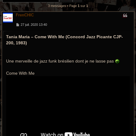
r
3 messages • Page
1
sur
1
c
FrenCHIC
h
M
27 juil. 2020 13:40
e
e
s
Tania Maria – Come With Me (Concord Jazz Picante CJP-
s
a
g
200, 1983)
g
e
r
o
Une merveille de jazz funk brésilien dont je ne lasse pas
o
Come With Me
v
y