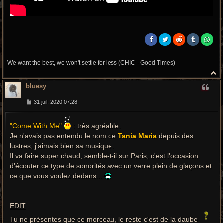
We want the best, we won't settle for less (CHIC - Good Times)
H
a
bluesy
u
t
M
31 juil. 2020 07:28
e
s
s
"Come With Me"
: très agréable.
a
g
Je n'avais pas entendu le nom de
Tania Maria
depuis des
e
lustres, j'aimais bien sa musique.
Il va faire super chaud, semble-t-il sur Paris, c'est l'occasion
d'écouter ce type de sonorités avec un verre plein de glaçons et
ce que vous voulez dedans...
EDIT
Tu ne présentes que ce morceau, le reste c'est de la daube