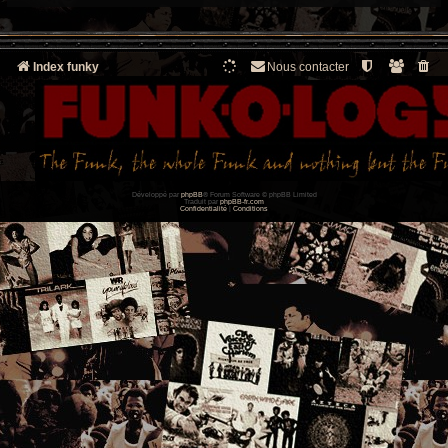
Index funky
Nous contacter
Développé par
phpBB
® Forum Software © phpBB Limited
Traduit par
phpBB-fr.com
Confidentialité
|
Conditions