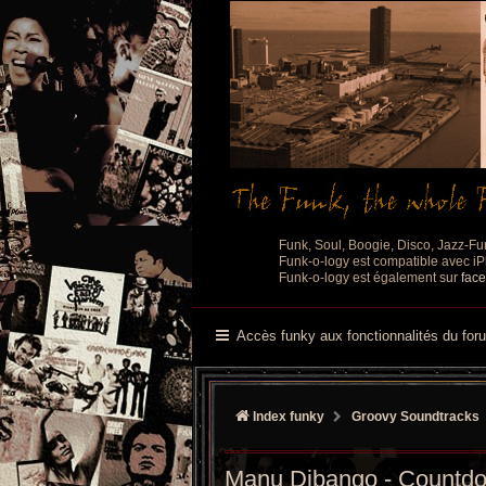
Funk, Soul, Boogie, Disco, Jazz-Fu
Funk-o-logy est compatible avec iPh
Funk-o-logy est également sur
fac
Accès funky aux fonctionnalités du for
Index funky
Groovy Soundtracks
Manu Dibango - Countdo