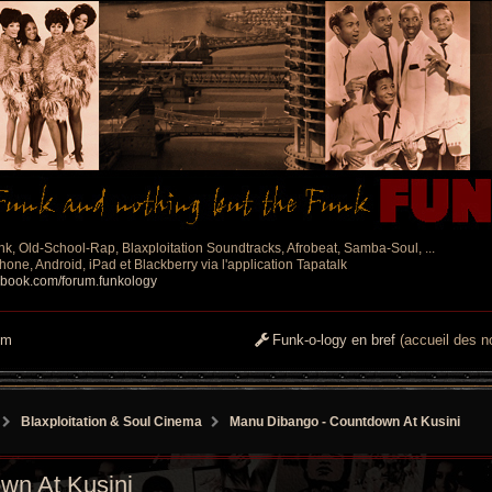
nk, Old-School-Rap, Blaxploitation Soundtracks, Afrobeat, Samba-Soul, ...
one, Android, iPad et Blackberry via l'application Tapatalk
ebook.com/forum.funkology
um
Funk-o-logy en bref
(accueil des no
Blaxploitation & Soul Cinema
Manu Dibango - Countdown At Kusini
wn At Kusini