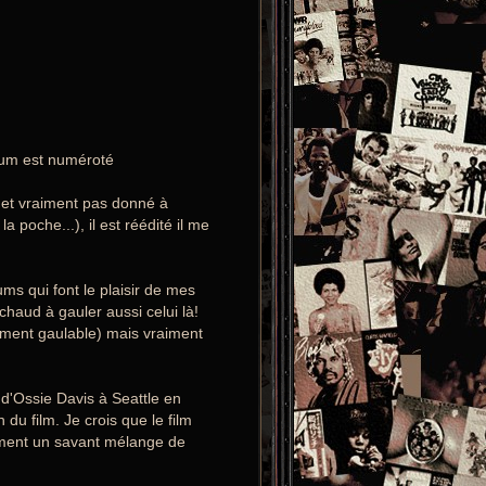
bum est numéroté
r et vraiment pas donné à
poche...), il est réédité il me
s qui font le plaisir de mes
haud à gauler aussi celui là!
lement gaulable) mais vraiment
 d'Ossie Davis à Seattle en
u film. Je crois que le film
emment un savant mélange de