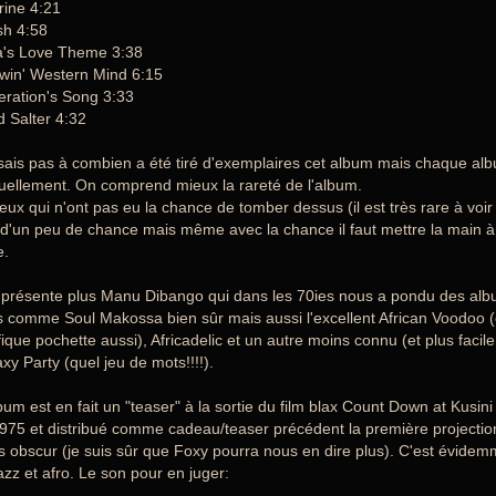
ine 4:21
sh 4:58
a's Love Theme 3:38
win' Western Mind 6:15
eration's Song 3:33
 Salter 4:32
sais pas à combien a été tiré d'exemplaires cet album mais chaque al
duellement. On comprend mieux la rareté de l'album.
eux qui n'ont pas eu la chance de tomber dessus (il est très rare à voi
d'un peu de chance mais même avec la chance il faut mettre la main à la 
e.
présente plus Manu Dibango qui dans les 70ies nous a pondu des album
es comme Soul Makossa bien sûr mais aussi l'excellent African Voodoo (c
ique pochette aussi), Africadelic et un autre moins connu (et plus faci
xy Party (quel jeu de mots!!!!).
bum est en fait un "teaser" à la sortie du film blax Count Down at Kusini
975 et distribué comme cadeau/teaser précédent la première projection d
ès obscur (je suis sûr que Foxy pourra nous en dire plus). C'est évid
jazz et afro. Le son pour en juger: