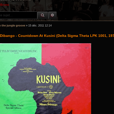
yBronx
RECHERCHE GROOVY
RECHERCHE AVANCÉE
n the jungle groove
»
15 déc. 2011 12:14
Dibango - Countdown At Kusini (Delta Sigma Theta LPK 1001, 19