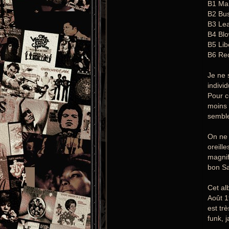
B1 Mar
B2 Bu
B3 Le
B4 Blo
B5 Lib
B6 Red
Je ne 
indivi
Pour c
moins 
sembl
On ne 
oreill
magnif
bon Sa
Cet al
Août 1
est tr
funk, 