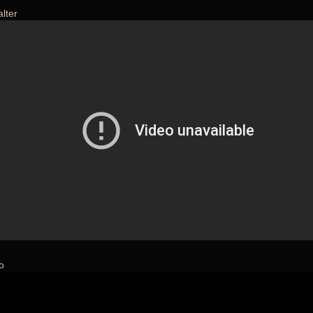
lter
o