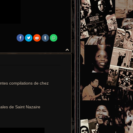
H
a
u
t
ntes compilations de chez
scales de Saint Nazaire