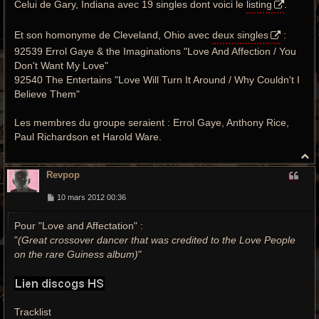
Celui de Gary, Indiana avec 19 singles dont voici le
listing
.
Et son homonyme de Cleveland, Ohio avec
deux singles
:
92539 Errol Gaye & the Imaginations "Love And Affection / You
Don't Want My Love"
92540 The Entertains "Love Will Turn It Around / Why Couldn't I
Believe Them"
Les membres du groupe seraient : Errol Gaye, Anthony Rice,
Paul Richardson et Harold Ware.
H
a
Revpop
u
t
M
10 mars 2012 00:36
e
s
Pour "Love and Affectation" :
s
a
"
(Great crossover dancer that was credited to the Love People
g
e
on the rare Guiness album)
"
Tracklist