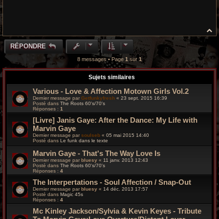
H
a
u
RÉPONDRE
t
8 messages • Page
1
sur
1
Sujets similaires
Various - Love & Affection Motown Girls Vol.2
Dernier message par
Getfunkyfresh
«
23 sept. 2015 16:39
Posté dans
The Roots 60's/70's
Réponses :
1
[Livre] Janis Gaye: After the Dance: My Life with
Marvin Gaye
Dernier message par
soulseb
«
05 mai 2015 14:40
Posté dans
Le funk dans le texte
Marvin Gaye - That's The Way Love Is
Dernier message par
bluesy
«
11 janv. 2013 12:43
Posté dans
The Roots 60's/70's
Réponses :
4
The Interpertations - Soul Affection / Snap-Out
Dernier message par
bluesy
«
14 déc. 2013 17:57
Posté dans
Magic 45s
Réponses :
4
Mc Kinley Jackson/Sylvia & Kevin Keyes - Tribute