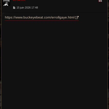
u
t
M
15 juin 2026 17:48
e
s
https://www.buckeyebeat.com/errollgaye.html
s
a
g
e