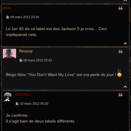
a
nino
u
t
M
09 mars 2012 23:34
e
s
Le 1er 45 de ce label est des Jackson 5 je crois... Ceci
s
a
expliquerait cela.
g
e
H
a
Revpop
u
t
M
09 mars 2012 23:43
e
s
s
Bingo Nino "You Don't Want My Love" est
ma perle du jour
!
a
g
e
H
a
silverfox
u
t
M
10 mars 2012 00:20
e
s
Je confirme.
s
a
Il s'agit bien de deux labels différents.
g
e