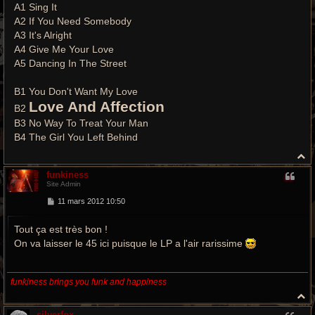
A1 Sing It
A2 If You Need Somebody
A3 It's Alright
A4 Give Me Your Love
A5 Dancing In The Street
B1 You Don't Want My Love
Love And Affection
B2
B3 No Way To Treat Your Man
B4 The Girl You Left Behind
H
a
funkiness
u
Site Admin
t
M
11 mars 2012 10:50
e
s
Tout ça est très bon !
s
a
On va laisser le 45 ici puisque le LP a l'air rarissime
g
e
funkiness brings you funk and happiness
H
a
silverfox