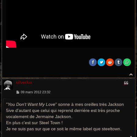
H
a
silverfox
u
t
M
09 mars 2012 23:32
e
s
"
You Don't Want My Love
s
" sonne à mes oreilles très Jackson
a
5ive d'autant que celui qui reprend derrière est très proche
g
e
vocalement de Jermaine Jackson.
En plus c'est sur Steel Town !
Je ne suis pas sur que ce soit le même label que steeltown.
H