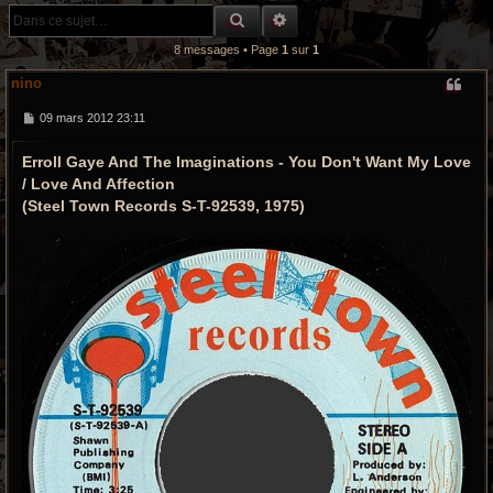
r
RECHERCHE GROOVY
RECHERCHE AVANCÉE
c
8 messages • Page
1
sur
1
h
nino
e
M
09 mars 2012 23:11
e
s
g
Erroll Gaye And The Imaginations - You Don't Want My Love
s
a
r
/ Love And Affection
g
e
(Steel Town Records S-T-92539, 1975)
o
o
v
y