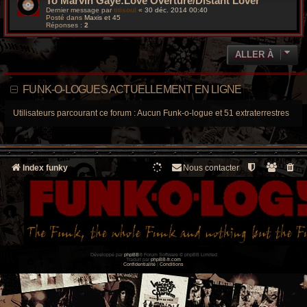
To Marvin Gaye:Love Overture/Distant Lover
Dernier message par
titisoul
«
30 déc. 2014 00:40
Posté dans
Maxis et 45
Réponses :
2
ALLER À
FUNK-O-LOGUES ACTUELLEMENT EN LIGNE
Utilisateurs parcourant ce forum : Aucun Funk-o-logue et 51 extraterrestres
Index funky
Nous contacter
Développé par
phpBB
® Forum Software © phpBB Limited
Traduit par
phpBB-fr.com
Confidentialité
|
Conditions