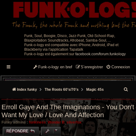
Funk, Soul, Boogie, Disco, Jazz-Funk, Old-School-Rap,
Blaxploitation Soundtracks, Afrobeat, Samba-Soul, ...
Funk-o-logy est compatible avec iPhone, Android, iPad et
Blackberry via l'application Tapatalk
Funk-o-logy est également sur
facebook.com/forum.funkology
Funk-o-logy en bref
S’enregistrer
Connexion
R
Index funky
The Roots 60's/70's
Magic 45s
e
Erroll Gaye And The Imaginations - You Don't
c
Want My Love / Love And Affection
h
Funky admins :
funkiness
,
Wonder B
,
silverfox
e
RÉPONDRE