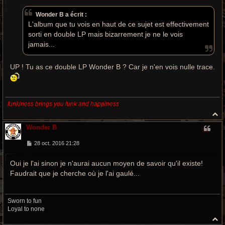
s
a
Wonder B a écrit :
g
e
L'album que tu vois en haut de ce sujet est effectivement
sorti en double LP mais bizarrement je ne le vois
jamais...
UP ! Tu as ce double LP Wonder B ? Car je n'en vois nulle trace.
funkiness brings you funk and happiness
H
a
Wonder B
u
t
M
28 oct. 2016 21:28
e
s
Oui je l'ai sinon je n'aurai aucun moyen de savoir qu'il existe!
s
a
Faudrait que je cherche où je l'ai gaulé...
g
e
Sworn to fun
Loyal to none
H