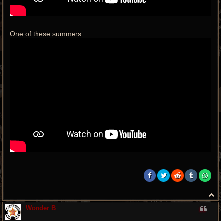
One of these summers
H
a
Wonder B
u
t