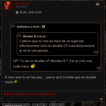
a
funkiness
u
Site Admin
t
M
28 déc. 2025 15:58
e
s
s
a
funkiness
a écrit :
g
e
Wonder B a écrit :
L'album que tu vois en haut de ce sujet est
effectivement sorti en double LP mais bizarrement
je ne le vois jamais...
UP ! Tu as ce double LP Wonder B ? Car je n'en vois
nulle trace.
À mon avis tu ne l'as pas… parce qu'il n'existe pas en double
vinyle
funkiness brings you funk and happiness
H
a
u