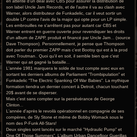
en attente d'un deal avec CBS pour assurer la distribution de
son label Uncle Jam Records, et de l'autre il va au clash avec
Warner, alors distributeur de Funkadelic, car il veut sortir un
double LP contre l'avis de la major qui opte pour un LP simple.
Les embrouilles ne s'arrêtent pas pour autant car CBS et
Warner entrent en guerre ouverte pour revendiquer les droits
d'un album de ZAPP, produit et financé par Uncle Jam... (source
Dave Thompson). Personnellement, je pense que Thompson
doit parler du premier ZAPP mais c'est Bootsy qui est à la prod
avec Troutman.. Quoi qu'il en soit, il semble bien que c'est
Warner qui ait gagné la bataille...
L'année 1981 marquera le solde de tout compte avec eux en
sortant les derniers albums de Parliament "Trombipulation" et
Funkadelic "The Electric Spanking Of War Babies". La mythique
formation tiendra un dernier concert à Detroit, chacun touchant
20$ avant de se disperser.
Mais c'est sans compter sur la persévérance de George
Clinton...
L'année d'après le revoilà opérationnel en compagnie de ses
compères, de Sly Stone et même de Bobby Womack sous le
nom des P-Funk All-Stars!
Deux singles sont lancés sur le marché "Hydraulic Pump" et
One Of Those Summers". L'album Urban Dancefloor Guerillas