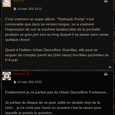
Adriok
u
t
M
14 sept. 2011 15:31
e
s
C'est vraiment un super album. "Hydraulic Pump" n'est
s
a
concevable que dans sa version longue, on a vraiment
g
e
l'impression de voir la machine tarabiscotée de la pochette
produire ce gros jam tout au long duquel il se passe sans cesse
quelque chose!
Quant à l'édition Urban Dancefloor Guerillas, elle peut se
targuer de compter parmi les (très rares) horribles pochettes du
P-Funk!
H
a
Wonder B
u
t
M
14 sept. 2011 18:53
e
s
Evidemment je ne parlais pas du Urban Dancefloor Funkiness...
s
a
g
e
Je parlais du disque de ce post, édité en double vinyl de la
mort... je ne crois pas l'avoir vu souvent c'est la raison pour
laquelle je posais la question...