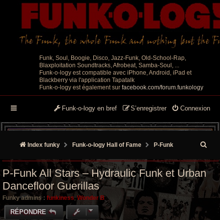
Funk, Soul, Boogie, Disco, Jazz-Funk, Old-School-Rap,
Blaxploitation Soundtracks, Afrobeat, Samba-Soul, ...
Funk-o-logy est compatible avec iPhone, Android, iPad et
Blackberry via l'application Tapatalk
Funk-o-logy est également sur
facebook.com/forum.funkology
Funk-o-logy en bref
S’enregistrer
Connexion
R
Index funky
Funk-o-logy Hall of Fame
P-Funk
e
P-Funk All Stars – Hydraulic Funk et Urban
c
Dancefloor Guerillas
h
Funky admins :
funkiness
,
Wonder B
e
RÉPONDRE