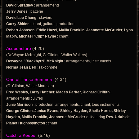
David Spradley
: arrangements
Jerry Jones
: batterie
David Lee Chong
: claviers
Garry Shider
: chant, guitare, production
Robert Johnson, Eddie Hazel, Mallia Franklin, Jeannette McGruder, Lynn
Mabry, Michael "Clip" Payne
: chant
Acupuncture
(4:20)
(DeWayne McKnight, G. Clinton, Walter Walters)
Dewayne "Blackbyrd" McKnight
: arrangements, instruments
Norma Jean Bell
: saxophone
One of These Summers
(4:34)
(G. Clinton, Walter Morrison)
Fred Wesley, Larry Hatcher, Maceo Parker, Richard Griffith
:
arrangements cuivres
Junie Morrison
: production, arrangements, chant, tous instruments
George Clinton, Janice Evans, Shirley Hayden, Sheila Horne, Shirley
Hayden, Mallia Franklin, Jeannette McGruder
et featuring
Rev. Uriah de
Planet Hughboyington
: chant
Catch a Keeper
(5:46)