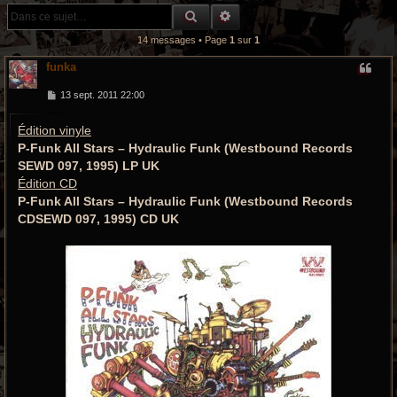
r
RECHERCHE GROOVY
RECHERCHE AVANCÉE
c
14 messages • Page
1
sur
1
h
funka
e
M
13 sept. 2011 22:00
e
s
g
Édition vinyle
s
a
r
P-Funk All Stars – Hydraulic Funk (Westbound Records
g
e
SEWD 097, 1995) LP UK
o
Édition CD
P-Funk All Stars – Hydraulic Funk (Westbound Records
o
CDSEWD 097, 1995) CD UK
v
y