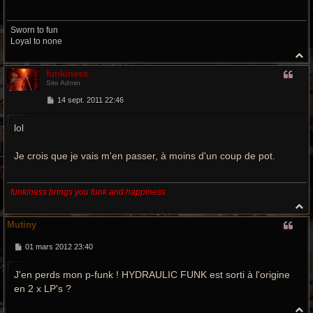
Sworn to fun
Loyal to none
H
a
funkiness
u
Site Admin
t
M
14 sept. 2011 22:46
e
s
lol
s
a
g
e
Je crois que je vais m'en passer, à moins d'un coup de pot.
funkiness brings you funk and happiness
H
a
Mutiny
u
t
M
01 mars 2012 23:40
e
s
J'en perds mon p-funk ! HYDRAULIC FUNK est sorti à l'origine
s
a
en 2 x LP's ?
g
e
H