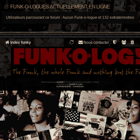
FUNK-O-LOGUES ACTUELLEMENT EN LIGNE
Utilisateurs parcourant ce forum : Aucun Funk-o-logue et 132 extraterrestres
Index funky
Nous contacter
Développé par
phpBB
® Forum Software © phpBB Limited
Traduit par
phpBB-fr.com
Confidentialité
|
Conditions