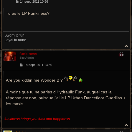
M
14 sept. 2011 10:56
e
s
Tu as le LP Funkiness?
s
a
g
e
Sworn to fun
Loyal to none
H
a
funkiness
u
Site Admin
t
M
14 sept. 2011 13:30
e
s
s
Are you kiddin me Wonder B ?
a
g
e
A moins que tu ne parles d'Hydraulic Funk, auquel cas la
réponse est non, puisque j'ai le LP Urban Dancefloor Guerillas +
les maxis.
funkiness brings you funk and happiness
H
a