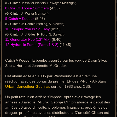
(G. Clinton Jr, Walter Walters, DeWayne McKnight)
8 One Of Those Summers
(4:35)
(G. Clinton Jr, Walter Morrison)
9 Catch A Keeper
(5:46)
(G. Clinton Jr, Donnie Sterling, S. Stewart)
10 Pumpin' You Is So Easy
(0:15)
(G. Clinton Jr, J. Giles, R. Ford, S. Stewart)
11 Generator Pop (12" Mix)
(8:40)
12 Hydraulic Pump (Parts 1 & 2)
(11:45)
Catch A Keeper la bombe assurée par les voix de Dawn Silva,
Sheila Horne et Jeannette McGruder.
Cet album édité en 1995 par Westbound est en fait une
réédition avec des bonus du premier LP des P-Funk All-Stars
Urban Dancefloor Guerillas
sorti en 1983 chez CBS.
Un petit retour en arrière s'impose. Après avoir ravagé les
années 70 avec le P-Funk, George Clinton aborde le début des
années 80 avec difficulté: problèmes financiers, problèmes de
drogue, problèmes avec les distributeurs. D'un côté Clinton est