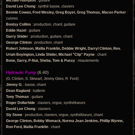
Michael Hampton
: guitare
David Lee Chong
: synthé basse, claviers
Bennie Cowan, Fred Wesley, Greg Boyer, Greg Thomas, Maceo Parker
:
cuivres
Bootsy Collins
: production, chant, guitare
Eddie Hazel
: guitare
Garry Shider
: production, guitare, chant
George Clinton
: production, chant
Robert Johnson, Mallia Franklin, Debbie Wright, Darryl Clinton, Rev.
Uriah Boyington, Linda Shider, Michael "Clip" Payne
: chant
Bone, Garry, P-Nut, Sheba, Tom & Pussy
: miaulements
Hydraulic Pump
(6:40)
(G. Clinton, S. Stewart, Jimmy Giles, R. Ford)
Jimmy G.
: basse, chant
Dean Ragland
: batterie
Tony Thomas
: guitare
Roger Dollarhide
: claviers, orgue, synthétiseurs
David Lee Chong
: claviers
Sly Stone
: production, claviers, orgue, synthétiseurs, chant
George Clinton, Bobby Womack, Norma Jean Jenkins, Phillip Wynne,
Ron Ford, Mallia Franklin
: chant