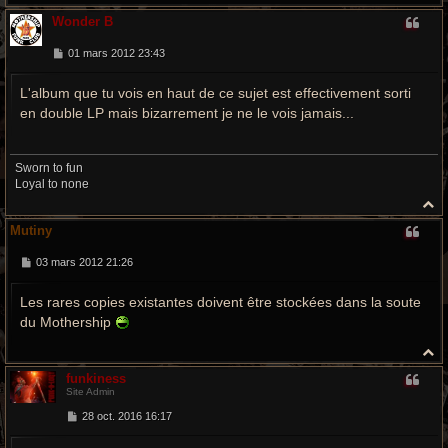
a
Wonder B
u
t
M
01 mars 2012 23:43
e
s
L'album que tu vois en haut de ce sujet est effectivement sorti
s
a
en double LP mais bizarrement je ne le vois jamais...
g
e
Sworn to fun
Loyal to none
H
a
Mutiny
u
t
M
03 mars 2012 21:26
e
s
Les rares copies existantes doivent être stockées dans la soute
s
a
du Mothership
g
e
H
a
funkiness
u
Site Admin
t
M
28 oct. 2016 16:17
e
s