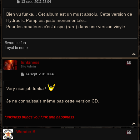
M
13 sept. 2011 23:04
e
s
Bien vu funka... Cet album est un must absolu. Cette version de
s
a
Hydraulic Pump est juste monumentale...
g
e
Pour les amateurs c'est dispo (rare) dans une version vinyle.
Sworn to fun
Loyal to none
H
a
funkiness
u
Site Admin
t
M
14 sept. 2011 09:46
e
s
s
Very nice job funka !
a
g
e
Je ne connaissais même pas cette version CD.
funkiness brings you funk and happiness
H
a
Wonder B
u
t