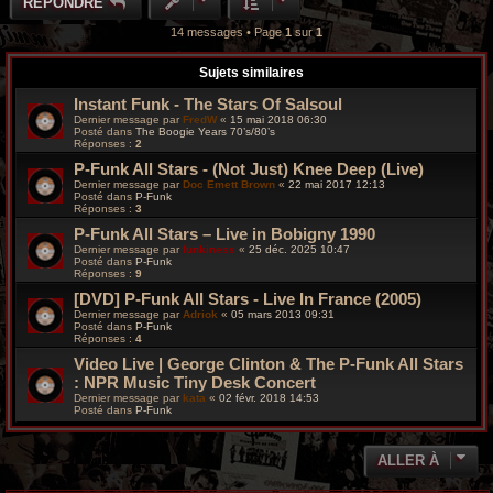
RÉPONDRE
t
14 messages • Page
1
sur
1
Sujets similaires
Instant Funk - The Stars Of Salsoul
Dernier message par
FredW
«
15 mai 2018 06:30
Posté dans
The Boogie Years 70’s/80’s
Réponses :
2
P-Funk All Stars - (Not Just) Knee Deep (Live)
Dernier message par
Doc Emett Brown
«
22 mai 2017 12:13
Posté dans
P-Funk
Réponses :
3
P-Funk All Stars – Live in Bobigny 1990
Dernier message par
funkiness
«
25 déc. 2025 10:47
Posté dans
P-Funk
Réponses :
9
[DVD] P-Funk All Stars - Live In France (2005)
Dernier message par
Adriok
«
05 mars 2013 09:31
Posté dans
P-Funk
Réponses :
4
Video Live | George Clinton & The P-Funk All Stars
: NPR Music Tiny Desk Concert
Dernier message par
kata
«
02 févr. 2018 14:53
Posté dans
P-Funk
ALLER À