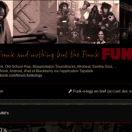
nk, Old-School-Rap, Blaxploitation Soundtracks, Afrobeat, Samba-Soul, ...
one, Android, iPad et Blackberry via l'application Tapatalk
ebook.com/forum.funkology
um
Funk-o-logy en bref
(accueil des no
s/80’s
0’s