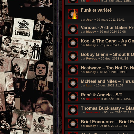
par
funkiness
»
16 déc. 2012 13:52
Funk et variété
par
Jean
»
07 mars 2011 15:41
Various - Arthur Baker P
par
bluesy
»
26 mai 2024 16:08
Kool & The Gang – As O
par
bluesy
»
22 juin 2024 12:18
Bobby Glenn ‎– Shout It 
par
Revpop
»
29 déc. 2013 01:32
Heatwave ‎– Too Hot To H
par
bluesy
»
18 août 2013 19:13
McNeal and Niles – Thrus
par
kata
»
10 déc. 2023 21:57
René & Angela - S/T
par
funkiness
»
08 déc. 2012 13:32
Thomas Bucknasty – Bla
par
funkiness
»
05 nov. 2010 22:33
Brief Encounter – Brief 
par
bluesy
»
06 déc. 2022 19:54