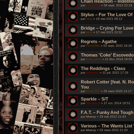
Chain Reaction – Indebte
par
Wonder B
»
09 sept. 2012 22:19
Stylus – For The Love Of
par
nino
»
16 mai 2021 09:12
Bridge – Crying For Love
par
nino
»
17 mai 2021 22:02
Regrets – Agathe
par
FrenCHIC
»
02 sept. 2022 18:26
Thomas 'Coke' Escovedo 
par
funkyslice
»
21 févr. 2014 19:03
The Reddings - Class
par
silverfox
»
11 juil. 2022 17:29
Robert Cotter [feat. N. R
You
par
FrenCHIC
»
29 mars 2020 14:17
Sparkle – S/T
par
Wonder B
»
27 oct. 2014 19:51
F.A.T. – Funky And Tough
par
bluesy
»
29 mai 2012 21:43
Various – The Wants List 
par
bluesy
»
03 mars 2022 21:20