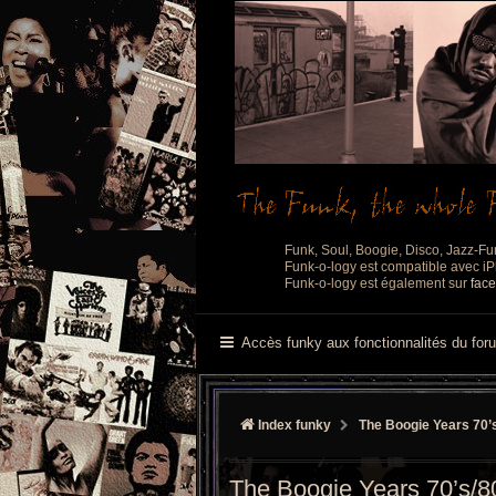
Funk, Soul, Boogie, Disco, Jazz-Fu
Funk-o-logy est compatible avec iPh
Funk-o-logy est également sur
fac
Accès funky aux fonctionnalités du for
Index funky
The Boogie Years 70’
The Boogie Years 70’s/8