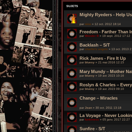
SUJETS
Mighty Ryeders - Help U
par
nino
»
12 oct. 2012 18:14
Freedom - Farther Than I
par
Wonder B
»
19 sept. 2012 17:12
Backlash – S/T
par
charlie's angels
»
13 oct. 2013 2
Rick James - Fire It Up
par
bluesy
»
21 mai 2016 12:15
Mary Mundy – Mother Na
par
bluesy
»
19 avr. 2023 10:16
Roslyn & Charles – Ever
par
bluesy
»
19 avr. 2023 09:10
Change – Miracles
par
Jean
»
30 oct. 2011 13:18
La Voyage ‎- Never Looki
par
funkiness
»
05 janv. 2017 22:27
Sunfire - S/T