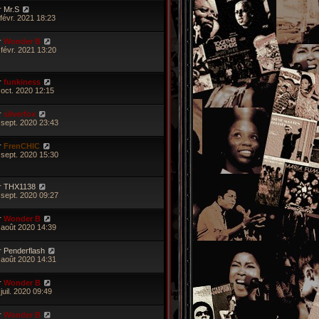
r
Mr.S
 févr. 2021 18:23
r
Wonder B
 févr. 2021 13:20
r
funkiness
 oct. 2020 12:15
r
silverfox
 sept. 2020 23:43
r
FrenCHIC
 sept. 2020 15:30
r
THX1138
 sept. 2020 09:27
r
Wonder B
 août 2020 14:39
r
Penderflash
 août 2020 14:31
r
Wonder B
juil. 2020 09:49
r
Wonder B