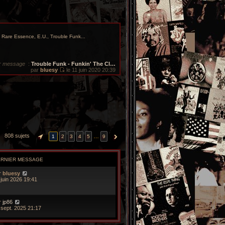
Rare Essence, E.U., Trouble Funk...
r message
:
Trouble Funk - Funkin' The Cl…
par
bluesy
le 11 juin 2020 20:39
V
o
i
r
l
e
d
e
r
n
i
808 sujets
…
1
2
3
4
5
9
PAGE
1
SUR
9
SUIVANTE
e
r
m
e
ERNIER MESSAGE
s
s
r
bluesy
a
 juin 2026 19:41
g
e
r
jp86
 sept. 2025 21:17