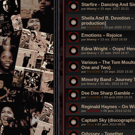
Starfire - Dancing And S
par
bluesy
»
15 sept. 2017 20:21
Sheila And B. Devotion –
production]
par
FrenCHIC
»
20 juin 2020 17:10
Emotions – Rejoice
par
bluesy
»
13 oct. 2020 16:33
Edna Wright – Oops! Her
par
bluesy
»
21 sept. 2020 16:47
Various – The Tom Moult
One and Two)
par
FrenCHIC
»
19 sept. 2020 15:30
Minority Band - Journey 
par
bluesy
»
02 déc. 2013 16:54
Dee Dee Sharp Gamble –
par
FrenCHIC
»
03 août 2020 13:23
Reginald Haynes – On Wi
par
silverfox
»
06 janv. 2013 12:01
Captain Sky (discographi
par
Orey
»
07 janv. 2013 08:01
Odyssey – Together