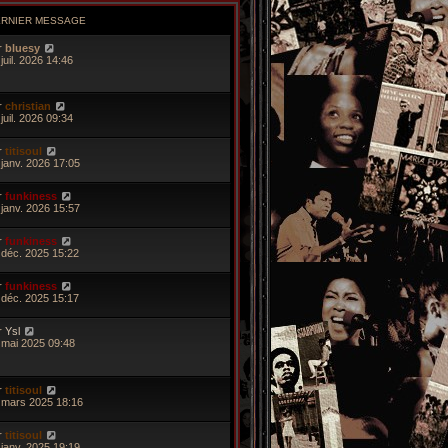
ERNIER MESSAGE
r
bluesy
juil. 2026 14:46
r
christian
juil. 2026 09:34
r
titisoul
 janv. 2026 17:05
r
funkiness
 janv. 2026 15:57
r
funkiness
 déc. 2025 15:22
r
funkiness
 déc. 2025 15:17
r
Ysl
 mai 2025 09:48
r
titisoul
 mars 2025 18:16
r
titisoul
 janv. 2025 19:19