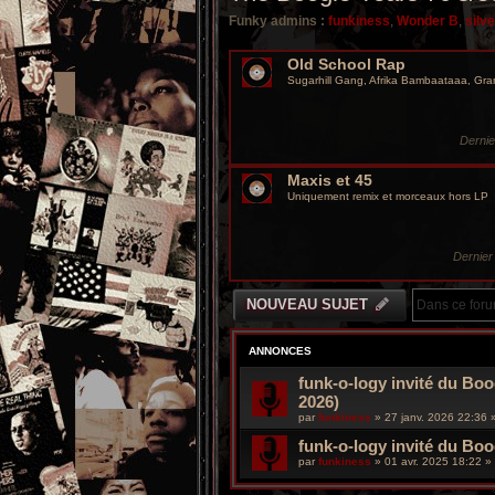
Funky admins :
funkiness
,
Wonder B
,
silv
Old School Rap
Sugarhill Gang, Afrika Bambaataaa, Gra
Derni
Maxis et 45
Uniquement remix et morceaux hors LP
Dernie
NOUVEAU SUJET
ANNONCES
funk-o-logy invité du Boo
2026)
par
funkiness
»
27 janv. 2026 22:36
»
funk-o-logy invité du Bo
par
funkiness
»
01 avr. 2025 18:22
» 