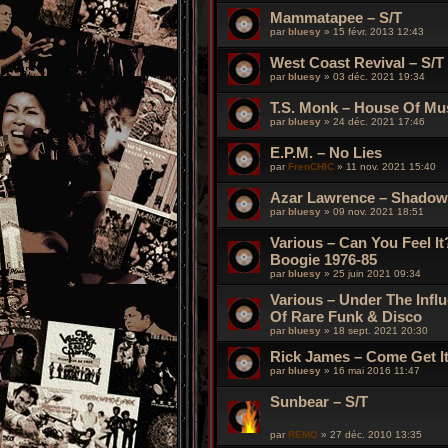
Mammatapee ‎– S/T
par
bluesy
»
15 févr. 2013 12:43
West Coast Revival – S/T
par
bluesy
»
03 déc. 2021 19:34
T.S. Monk – House Of Mu
par
bluesy
»
24 déc. 2021 17:46
E.P.M. – No Lies
par
FrenCHIC
»
11 nov. 2021 15:40
Azar Lawrence – Shadow
par
bluesy
»
09 nov. 2021 18:51
Various – Can You Feel It
Boogie 1976​-​85
par
bluesy
»
25 juin 2021 09:34
Various – Under The Influ
Of Rare Funk & Disco
par
bluesy
»
18 sept. 2021 20:30
Rick James – Come Get It
par
bluesy
»
16 mai 2016 11:47
Sunbear – S/T
par
REMO
»
27 déc. 2010 13:35