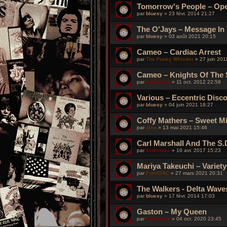
Tomorrow's People – Op
par
bluesy
»
23 févr. 2014 21:27
The O'Jays – Message In
par
bluesy
»
03 août 2021 20:15
Cameo – Cardiac Arrest
par
The Funky Whistler
»
27 juin 201
Cameo – Knights Of The 
par
funkiness
»
11 oct. 2012 22:58
Various – Eccentric Disc
par
bluesy
»
04 juin 2021 18:27
Coffy Mathers – Sweet M
par
nino
»
13 mai 2021 15:46
Carl Marshall And The S.D.
par
funkiness
»
16 avr. 2017 15:23
Mariya Takeuchi – Variety
par
FrenCHIC
»
27 mars 2021 20:31
The Walkers - Delta Wave
par
bluesy
»
17 févr. 2014 17:03
Gaston – My Queen
par
funkiness
»
04 oct. 2020 23:45