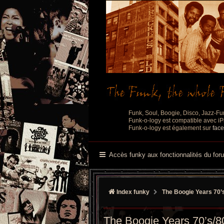
Funk, Soul, Boogie, Disco, Jazz-Fu
Funk-o-logy est compatible avec iPh
Funk-o-logy est également sur
fac
Accès funky aux fonctionnalités du for
Index funky
The Boogie Years 70’
The Boogie Years 70’s/8