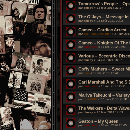
Tomorrow's People – Op
par
bluesy
»
23 févr. 2014 21:27
The O'Jays – Message In
par
bluesy
»
03 août 2021 20:15
Cameo – Cardiac Arrest
par
The Funky Whistler
»
27 juin 201
Cameo – Knights Of The 
par
funkiness
»
11 oct. 2012 22:58
Various – Eccentric Disc
par
bluesy
»
04 juin 2021 18:27
Coffy Mathers – Sweet M
par
nino
»
13 mai 2021 15:46
Carl Marshall And The S.D.
par
funkiness
»
16 avr. 2017 15:23
Mariya Takeuchi – Variety
par
FrenCHIC
»
27 mars 2021 20:31
The Walkers - Delta Wave
par
bluesy
»
17 févr. 2014 17:03
Gaston – My Queen
par
funkiness
»
04 oct. 2020 23:45