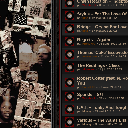
Chain Reaction – Indebte
par
Wonder B
»
09 sept. 2012 22:19
Stylus – For The Love Of
par
nino
»
16 mai 2021 09:12
Bridge – Crying For Love
par
nino
»
17 mai 2021 22:02
Regrets – Agathe
par
FrenCHIC
»
02 sept. 2022 18:26
Thomas 'Coke' Escovedo 
par
funkyslice
»
21 févr. 2014 19:03
The Reddings - Class
par
silverfox
»
11 juil. 2022 17:29
Robert Cotter [feat. N. R
You
par
FrenCHIC
»
29 mars 2020 14:17
Sparkle – S/T
par
Wonder B
»
27 oct. 2014 19:51
F.A.T. – Funky And Tough
par
bluesy
»
29 mai 2012 21:43
Various – The Wants List 
par
bluesy
»
03 mars 2022 21:20