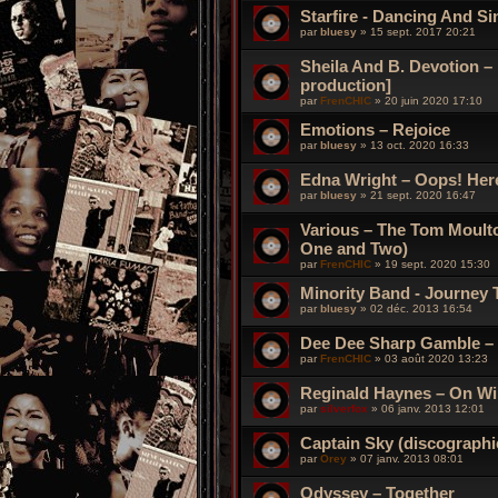
Starfire - Dancing And S
par
bluesy
»
15 sept. 2017 20:21
Sheila And B. Devotion –
production]
par
FrenCHIC
»
20 juin 2020 17:10
Emotions – Rejoice
par
bluesy
»
13 oct. 2020 16:33
Edna Wright – Oops! Her
par
bluesy
»
21 sept. 2020 16:47
Various – The Tom Moult
One and Two)
par
FrenCHIC
»
19 sept. 2020 15:30
Minority Band - Journey 
par
bluesy
»
02 déc. 2013 16:54
Dee Dee Sharp Gamble –
par
FrenCHIC
»
03 août 2020 13:23
Reginald Haynes – On Wi
par
silverfox
»
06 janv. 2013 12:01
Captain Sky (discographi
par
Orey
»
07 janv. 2013 08:01
Odyssey – Together