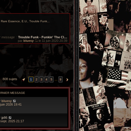
Rare Essence, E.U., Trouble Funk...
r message
:
Trouble Funk - Funkin' The Cl…
par
bluesy
le 11 juin 2020 20:39
V
o
i
r
l
e
d
e
r
n
i
808 sujets
…
1
2
3
4
5
9
PAGE
1
SUR
9
SUIVANTE
e
r
m
e
ERNIER MESSAGE
s
s
r
bluesy
a
 juin 2026 19:41
g
e
r
jp86
 sept. 2025 21:17