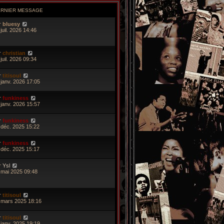
ERNIER MESSAGE
r
bluesy
juil. 2026 14:46
r
christian
juil. 2026 09:34
r
titisoul
 janv. 2026 17:05
r
funkiness
 janv. 2026 15:57
r
funkiness
 déc. 2025 15:22
r
funkiness
 déc. 2025 15:17
r
Ysl
 mai 2025 09:48
r
titisoul
 mars 2025 18:16
r
titisoul
 janv. 2025 19:19