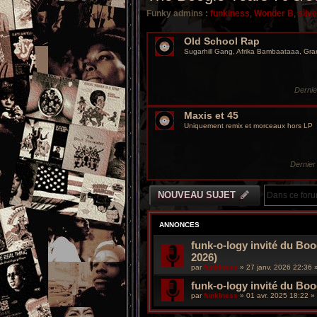
Funky admins :
funkiness
,
Wonder B
,
silv
Old School Rap
Sugarhill Gang, Afrika Bambaataaa, Gra
Derni
Maxis et 45
Uniquement remix et morceaux hors LP
Dernie
NOUVEAU SUJET
ANNONCES
funk-o-logy invité du Boo
2026)
par
funkiness
»
27 janv. 2026 22:36
»
funk-o-logy invité du Bo
par
funkiness
»
01 avr. 2025 18:22
» 