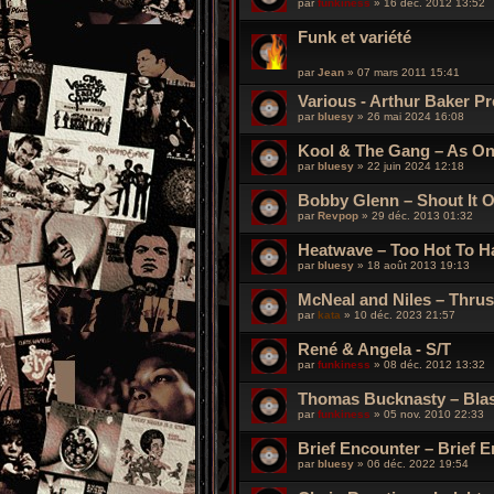
par
funkiness
»
16 déc. 2012 13:52
Funk et variété
par
Jean
»
07 mars 2011 15:41
Various - Arthur Baker P
par
bluesy
»
26 mai 2024 16:08
Kool & The Gang – As O
par
bluesy
»
22 juin 2024 12:18
Bobby Glenn ‎– Shout It 
par
Revpop
»
29 déc. 2013 01:32
Heatwave ‎– Too Hot To H
par
bluesy
»
18 août 2013 19:13
McNeal and Niles – Thrus
par
kata
»
10 déc. 2023 21:57
René & Angela - S/T
par
funkiness
»
08 déc. 2012 13:32
Thomas Bucknasty – Bla
par
funkiness
»
05 nov. 2010 22:33
Brief Encounter – Brief 
par
bluesy
»
06 déc. 2022 19:54