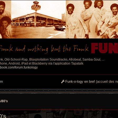
nk, Old-School-Rap, Blaxploitation Soundtracks, Afrobeat, Samba-Soul, ...
one, Android, iPad et Blackberry via l'application Tapatalk
ebook.com/forum.funkology
um
Funk-o-logy en bref
(accueil des no
s/80’s
0’s