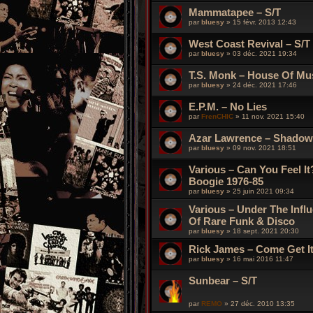
Mammatapee ‎– S/T
par
bluesy
»
15 févr. 2013 12:43
West Coast Revival – S/T
par
bluesy
»
03 déc. 2021 19:34
T.S. Monk – House Of Mu
par
bluesy
»
24 déc. 2021 17:46
E.P.M. – No Lies
par
FrenCHIC
»
11 nov. 2021 15:40
Azar Lawrence – Shadow
par
bluesy
»
09 nov. 2021 18:51
Various – Can You Feel It
Boogie 1976​-​85
par
bluesy
»
25 juin 2021 09:34
Various – Under The Influ
Of Rare Funk & Disco
par
bluesy
»
18 sept. 2021 20:30
Rick James – Come Get It
par
bluesy
»
16 mai 2016 11:47
Sunbear – S/T
par
REMO
»
27 déc. 2010 13:35