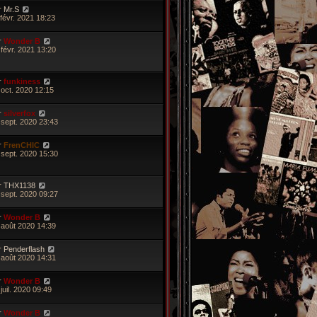
r
Mr.S
 févr. 2021 18:23
r
Wonder B
 févr. 2021 13:20
r
funkiness
 oct. 2020 12:15
r
silverfox
 sept. 2020 23:43
r
FrenCHIC
 sept. 2020 15:30
r
THX1138
 sept. 2020 09:27
r
Wonder B
 août 2020 14:39
r
Penderflash
 août 2020 14:31
r
Wonder B
juil. 2020 09:49
r
Wonder B