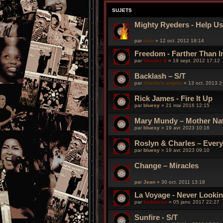
SUJETS
Mighty Ryeders - Help U
par
nino
»
12 oct. 2012 18:14
Freedom - Farther Than I
par
Wonder B
»
19 sept. 2012 17:12
Backlash – S/T
par
charlie's angels
»
13 oct. 2013 2
Rick James - Fire It Up
par
bluesy
»
21 mai 2016 12:15
Mary Mundy – Mother Na
par
bluesy
»
19 avr. 2023 10:16
Roslyn & Charles – Ever
par
bluesy
»
19 avr. 2023 09:10
Change – Miracles
par
Jean
»
30 oct. 2011 13:18
La Voyage ‎- Never Looki
par
funkiness
»
05 janv. 2017 22:27
Sunfire - S/T