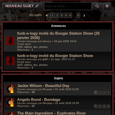
V
r
o
RECHER
RE
NOUVEAU SUJET
i
c
r
l
862 sujets
…
1
2
3
4
5
9
PAGE
1
SUR
9
SUIVANTE
e
h
d
e
r
Annonces
e
n
i
funk-o-logy invité du Boogie Station Show (25
g
e
janvier 2026)
r
m
Dernier message par
bluesy
«
04 juin 2026 19:41
r
e
Posté dans
s
DVD, vidéos, doc, photos
Réponses :
1
s
o
a
funk-o-logy invité du Boogie Station Show
g
o
e
Dernier message par
jp86
«
21 sept. 2025 21:17
Posté dans
DVD, vidéos, doc, photos
v
Réponses :
3
y
Sujets
Jackie Wilson - Beautiful Day
Dernier message par
Revpop
«
01 août 2026 11:05
Réponses :
38
1
2
3
Angelo Bond - Bondage
Dernier message par
Revpop
«
01 août 2026 10:55
Réponses :
32
1
2
3
The Main Ingredient – Euphrates River