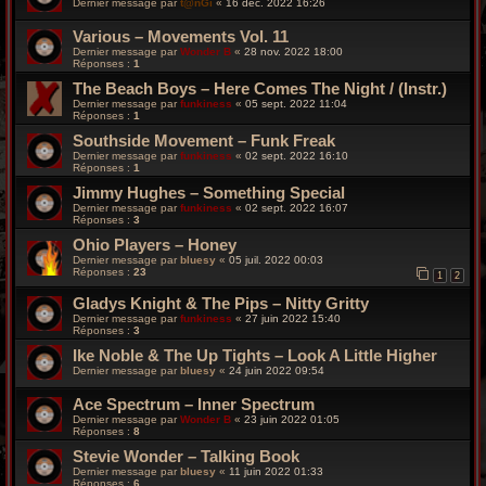
Dernier message par
t@nGi
«
16 déc. 2022 16:26
Various – Movements Vol. 11
Dernier message par
Wonder B
«
28 nov. 2022 18:00
Réponses :
1
The Beach Boys – Here Comes The Night / (Instr.)
Dernier message par
funkiness
«
05 sept. 2022 11:04
Réponses :
1
Southside Movement – Funk Freak
Dernier message par
funkiness
«
02 sept. 2022 16:10
Réponses :
1
Jimmy Hughes – Something Special
Dernier message par
funkiness
«
02 sept. 2022 16:07
Réponses :
3
Ohio Players ‎– Honey
Dernier message par
bluesy
«
05 juil. 2022 00:03
Réponses :
23
1
2
Gladys Knight & The Pips – Nitty Gritty
Dernier message par
funkiness
«
27 juin 2022 15:40
Réponses :
3
Ike Noble & The Up Tights – Look A Little Higher
Dernier message par
bluesy
«
24 juin 2022 09:54
Ace Spectrum – Inner Spectrum
Dernier message par
Wonder B
«
23 juin 2022 01:05
Réponses :
8
Stevie Wonder – Talking Book
Dernier message par
bluesy
«
11 juin 2022 01:33
Réponses :
6