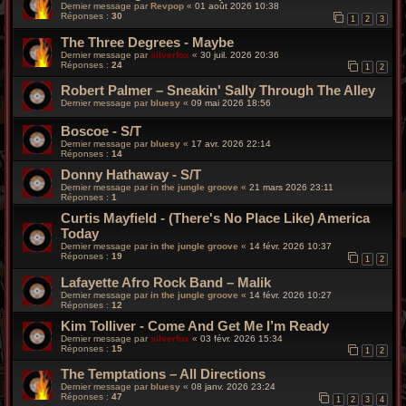
Dernier message par
Revpop
«
01 août 2026 10:38
Réponses :
30
1
2
3
The Three Degrees - Maybe
Dernier message par
silverfox
«
30 juil. 2026 20:36
Réponses :
24
1
2
Robert Palmer – Sneakin' Sally Through The Alley
Dernier message par
bluesy
«
09 mai 2026 18:56
Boscoe - S/T
Dernier message par
bluesy
«
17 avr. 2026 22:14
Réponses :
14
Donny Hathaway - S/T
Dernier message par
in the jungle groove
«
21 mars 2026 23:11
Réponses :
1
Curtis Mayfield - (There's No Place Like) America
Today
Dernier message par
in the jungle groove
«
14 févr. 2026 10:37
Réponses :
19
1
2
Lafayette Afro Rock Band – Malik
Dernier message par
in the jungle groove
«
14 févr. 2026 10:27
Réponses :
12
Kim Tolliver - Come And Get Me I’m Ready
Dernier message par
silverfox
«
03 févr. 2026 15:34
Réponses :
15
1
2
The Temptations – All Directions
Dernier message par
bluesy
«
08 janv. 2026 23:24
Réponses :
47
1
2
3
4