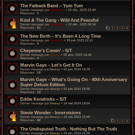
The Fatback Band – Yum Yum
Dernier message par
funkiness
«
23 déc. 2025 23:46
Réponses :
1
Kool & The Gang - Wild And Peaceful
Dernier message par
funkiness
«
23 déc. 2025 08:34
Réponses :
51
1
2
3
4
The New Birth – It's Been A Long Time
Dernier message par
silverfox
«
16 juin 2025 22:21
Réponses :
5
Cheyenne's Comin' - S/T
Dernier message par
titisoul
«
05 janv. 2025 18:49
Réponses :
4
Marvin Gaye – Let's Get It On
Dernier message par
bluesy
«
02 juin 2024 19:18
Réponses :
10
Marvin Gaye ‎– What's Going On - 40th Anniversary
Super Deluxe Edition
Dernier message par
bluesy
«
02 juin 2024 18:56
Réponses :
13
Eddie Kendricks – S/T
Dernier message par
bluesy
«
19 mai 2024 18:04
Stevie Wonder - Innervisions
Dernier message par
bluesy
«
19 mai 2024 15:48
Réponses :
32
1
2
3
The Undisputed Truth - Nothing But The Truth
Dernier message par
bluesy
«
23 avr. 2024 21:08