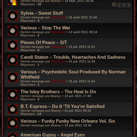
Dernier message par
bluesy
«
19 sept. 2021 16:39
Réponses :
35
1
2
3
Sylvia – Sweet Stuff
Dernier message par
Wonder B
«
31 août 2021 11:44
Réponses :
3
Various – Stop The War
Dernier message par
Wonder B
«
14 août 2021 09:14
Réponses :
2
Pieces Of Peace – S/T
Dernier message par
Wonder B
«
31 juil. 2021 11:51
Réponses :
8
Candi Staton – Trouble, Heartaches And Sadness
Dernier message par
Wonder B
«
31 juil. 2021 11:46
Réponses :
1
Various – Psychedelic Soul Produced By Norman
Whitfield
Dernier message par
Wonder B
«
31 juil. 2021 11:44
Réponses :
1
The Isley Brothers – The Heat Is On
Dernier message par
bluesy
«
16 juil. 2021 17:49
Réponses :
5
B.T. Express – Do It 'Til You're Satisfied
Dernier message par
bluesy
«
01 juil. 2021 09:18
Réponses :
12
Various – Funky Funky New Orleans Vol. Six
Dernier message par
bluesy
«
24 juin 2021 18:34
American Gypsy – Angel Eyes