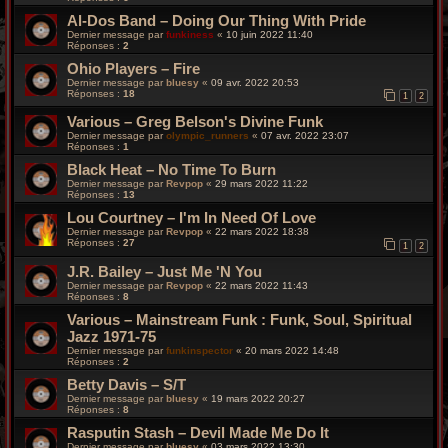
Al-Dos Band – Doing Our Thing With Pride
Dernier message par
funkiness
«
10 juin 2022 11:40
Réponses :
2
Ohio Players – Fire
Dernier message par
bluesy
«
09 avr. 2022 20:53
Réponses :
18
1
2
Various – Greg Belson's Divine Funk
Dernier message par
olympic_runners
«
07 avr. 2022 23:07
Réponses :
1
Black Heat – No Time To Burn
Dernier message par
Revpop
«
29 mars 2022 11:22
Réponses :
13
Lou Courtney – I'm In Need Of Love
Dernier message par
Revpop
«
22 mars 2022 18:38
Réponses :
27
1
2
J.R. Bailey – Just Me 'N You
Dernier message par
Revpop
«
22 mars 2022 11:43
Réponses :
8
Various – Mainstream Funk : Funk, Soul, Spiritual
Jazz 1971-75
Dernier message par
funkinspector
«
20 mars 2022 14:48
Réponses :
2
Betty Davis – S/T
Dernier message par
bluesy
«
19 mars 2022 20:27
Réponses :
8
Rasputin Stash – Devil Made Me Do It
Dernier message par
bluesy
«
03 mars 2022 13:30