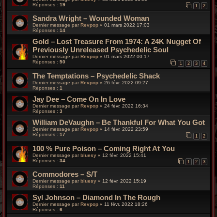
Réponses :
19
1
2
Sandra Wright – Wounded Woman
Dernier message par
Revpop
«
01 mars 2022 17:03
Réponses :
14
Gold – Lost Treasure From 1974: A 24K Nugget Of
Previously Unreleased Psychedelic Soul
Dernier message par
Revpop
«
01 mars 2022 00:17
Réponses :
50
1
2
3
4
The Temptations – Psychedelic Shack
Dernier message par
Revpop
«
26 févr. 2022 09:27
Réponses :
1
Jay Dee ‎– Come On In Love
Dernier message par
Revpop
«
24 févr. 2022 16:34
Réponses :
3
William DeVaughn – Be Thankful For What You Got
Dernier message par
Revpop
«
14 févr. 2022 23:59
Réponses :
17
1
2
100 % Pure Poison – Coming Right At You
Dernier message par
bluesy
«
12 févr. 2022 15:41
Réponses :
34
1
2
3
Commodores – S/T
Dernier message par
bluesy
«
12 févr. 2022 15:19
Réponses :
11
Syl Johnson – Diamond In The Rough
Dernier message par
Revpop
«
11 févr. 2022 18:26
Réponses :
6